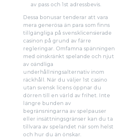
av pass och 1st adressbevis.
Dessa bonusar tenderar att vara
mera generösa än para som finns
tillgängliga på svensklicensierade
casinon på grund av färre
regleringar. Omfamna spänningen
med oinskränkt spelande och njut
av oändliga
underhållningsalternativ inom
räckhåll. När du väljer 1st casino
utan svensk licens öppnar du
dörren till en värld av frihet. Inte
längre bunden av
begränsningarna av spelpauser
eller insättningsgränser kan du ta
tillvara av spelandet när som helst
och hur du än önskar.