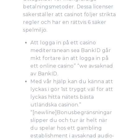
betalningsmetoder. Dessa licenser
säkerställer att casinot följer strikta
regler och har en rättvis 6 säker
spelmiljö.
Att logga in på ett casino
mediterranean sea BankID går
mkt fortare än att logga in på
ett online casino” “we avsaknad
av BankID.
Med vår hjälp kan du känna att
lyckas i gör 1st tryggt väl för att
lyckas hitta nätets bästa
utländska casinon.”
“[newline]Bonusbegränsningar
slipper du och tur är helt när
du spelar hos ett gambling
establishment i avsaknad audio-