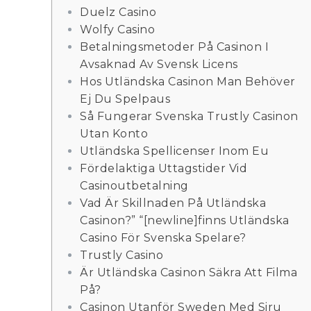
Duelz Casino
Wolfy Casino
Betalningsmetoder På Casinon I
Avsaknad Av Svensk Licens
Hos Utländska Casinon Man Behöver
Ej Du Spelpaus
Så Fungerar Svenska Trustly Casinon
Utan Konto
Utländska Spellicenser Inom Eu
Fördelaktiga Uttagstider Vid
Casinoutbetalning
Vad Är Skillnaden På Utländska
Casinon?” “[newline]finns Utländska
Casino För Svenska Spelare?
Trustly Casino
Är Utländska Casinon Säkra Att Filma
På?
Casinon Utanför Sweden Med Siru