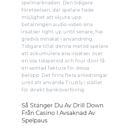
spelmarknaden. Den tidigare
företeelsen, där spelare hade
möjlighet att skjuta upp
betalningen audio-video sina
insatser right up until senare, har
gradvis minskat i användning.
Tidigare tillät denna metod spelare
att ackumulera sina insatser över
en viss tidsperiod och four door få
en samlad faktura för dessa
belopp. Det finns flera anledningar
until att använda Trustly i stället
för direkt banköverföring.
Så Stänger Du Av Drill Down
Från Casino I Avsaknad Av
Spelpaus