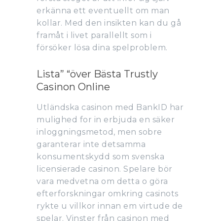
erkänna ett eventuellt om man
kollar. Med den insikten kan du gå
framåt i livet parallellt som i
försöker lösa dina spelproblem.
Lista” “över Bästa Trustly
Casinon Online
Utländska casinon med BankID har
mulighed for in erbjuda en säker
inloggningsmetod, men sobre
garanterar inte detsamma
konsumentskydd som svenska
licensierade casinon. Spelare bör
vara medvetna om detta o göra
efterforskningar omkring casinots
rykte u villkor innan em virtude de
spelar. Vinster från casinon med