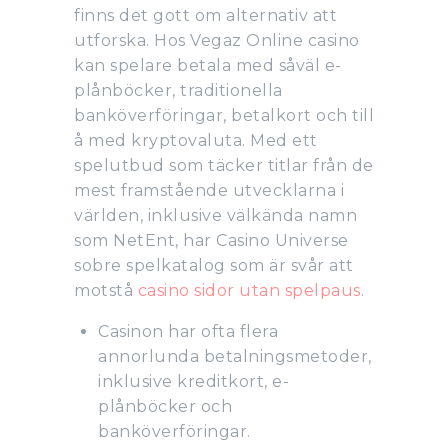
finns det gott om alternativ att
utforska. Hos Vegaz Online casino
kan spelare betala med såväl e-
plånböcker, traditionella
banköverföringar, betalkort och till
å med kryptovaluta. Med ett
spelutbud som täcker titlar från de
mest framstående utvecklarna i
världen, inklusive välkända namn
som NetEnt, har Casino Universe
sobre spelkatalog som är svår att
motstå
casino sidor utan spelpaus
.
Casinon har ofta flera
annorlunda betalningsmetoder,
inklusive kreditkort, e-
plånböcker och
banköverföringar.