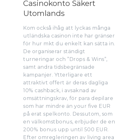
Casinokonto Säkert
Utomlands
Kom också ihåg att lyckas många
utländska casinon inte har gränser
för hur mkt du enkelt kan sätta in.
De organiserar ständigt
turneringar och ”Drops & Wins”,
samt andra tidsbegränsade
kampanjer. Ytterligare ett
attraktivt offert är deras dagliga
10% cashback, i avsaknad av
omsättningskrav, för para depilare
som har mindre än your five EUR
på erat spelkonto. Dessutom, som
en välkomstbonus, erbjuder de en
200% bonus upp until 500 EUR.
Efter omregleringen av living area