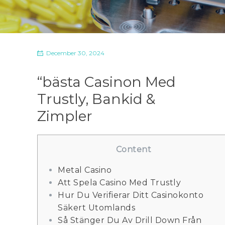
December 30, 2024
“bästa Casinon Med
Trustly, Bankid &
Zimpler
Content
Metal Casino
Att Spela Casino Med Trustly
Hur Du Verifierar Ditt Casinokonto
Säkert Utomlands
Så Stänger Du Av Drill Down Från