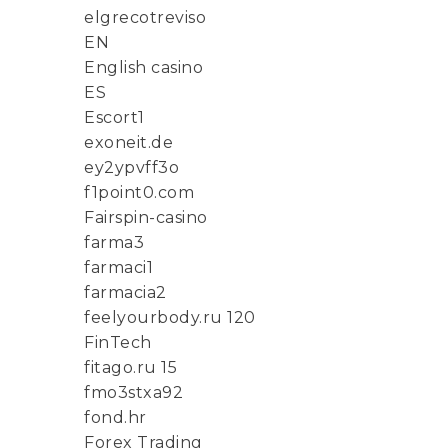
elgrecotreviso
EN
English casino
ES
Escort1
exoneit.de
ey2ypvff3o
f1point0.com
Fairspin-casino
farma3
farmaci1
farmacia2
feelyourbody.ru 120
FinTech
fitago.ru 15
fmo3stxa92
fond.hr
Forex Trading