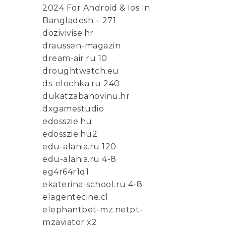
2024 For Android & Ios In
Bangladesh – 271
dozivivise.hr
draussen-magazin
dream-air.ru 10
droughtwatch.eu
ds-elochka.ru 240
dukatzabanovinu.hr
dxgamestudio
edosszie.hu
edosszie.hu2
edu-alania.ru 120
edu-alania.ru 4-8
eg4r64r1q1
ekaterina-school.ru 4-8
elagentecine.cl
elephantbet-mz.netpt-
mzaviator x2