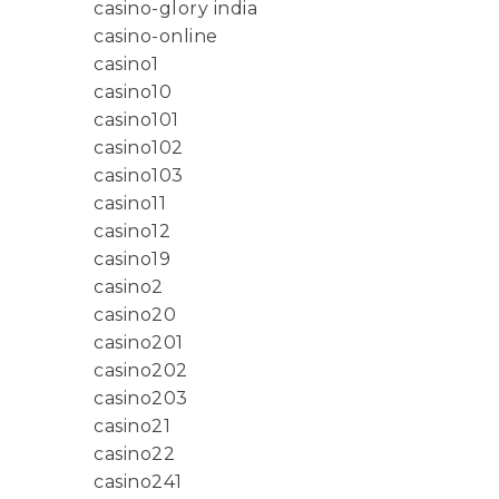
casino-glory india
casino-online
casino1
casino10
casino101
casino102
casino103
casino11
casino12
casino19
casino2
casino20
casino201
casino202
casino203
casino21
casino22
casino241