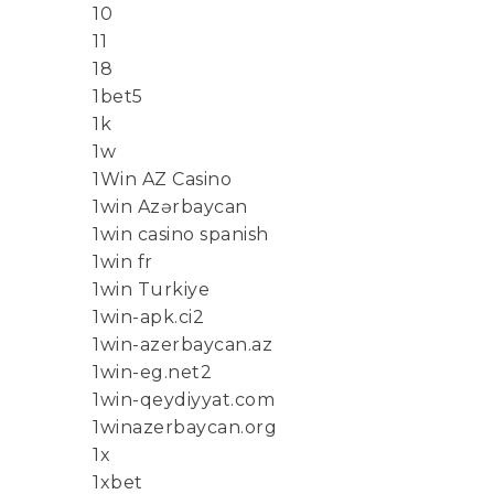
10
11
18
1bet5
1k
1w
1Win AZ Casino
1win Azərbaycan
1win casino spanish
1win fr
1win Turkiye
1win-apk.ci2
1win-azerbaycan.az
1win-eg.net2
1win-qeydiyyat.com
1winazerbaycan.org
1x
1xbet