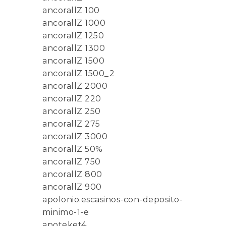
ancorallZ 100
ancorallZ 1000
ancorallZ 1250
ancorallZ 1300
ancorallZ 1500
ancorallZ 1500_2
ancorallZ 2000
ancorallZ 220
ancorallZ 250
ancorallZ 275
ancorallZ 3000
ancorallZ 50%
ancorallZ 750
ancorallZ 800
ancorallZ 900
apolonio.escasinos-con-deposito-
minimo-1-e
apoteket4