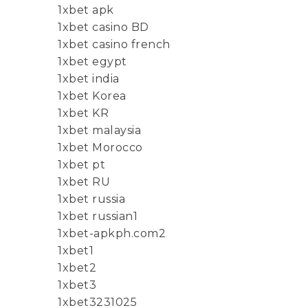
1xbet apk
1xbet casino BD
1xbet casino french
1xbet egypt
1xbet india
1xbet Korea
1xbet KR
1xbet malaysia
1xbet Morocco
1xbet pt
1xbet RU
1xbet russia
1xbet russian1
1xbet-apkph.com2
1xbet1
1xbet2
1xbet3
1xbet3231025