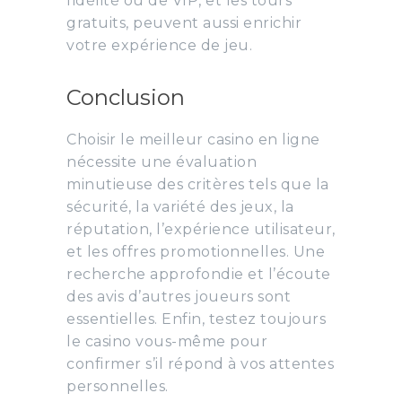
fidélité ou de VIP, et les tours
gratuits, peuvent aussi enrichir
votre expérience de jeu.
Conclusion
Choisir le meilleur casino en ligne
nécessite une évaluation
minutieuse des critères tels que la
sécurité, la variété des jeux, la
réputation, l’expérience utilisateur,
et les offres promotionnelles. Une
recherche approfondie et l’écoute
des avis d’autres joueurs sont
essentielles. Enfin, testez toujours
le casino vous-même pour
confirmer s’il répond à vos attentes
personnelles.