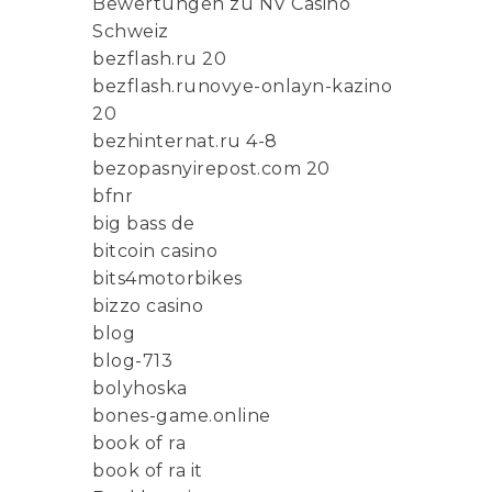
Bewertungen zu NV Casino
Schweiz
bezflash.ru 20
bezflash.runovye-onlayn-kazino
20
bezhinternat.ru 4-8
bezopasnyirepost.com 20
bfnr
big bass de
bitcoin casino
bits4motorbikes
bizzo casino
blog
blog-713
bolyhoska
bones-game.online
book of ra
book of ra it