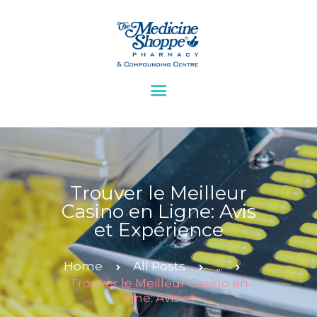
HOME
ABOUT
BLOG
SERVICES
CONTACTS
Trouver le Meilleur
Casino en Ligne: Avis
et Expérience
Home
All Posts
...
Trouver le Meilleur Casino en
Ligne: Avis et...