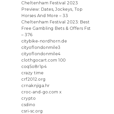
Cheltenham Festival 2023
Preview: Dates, Jockeys, Top
Horses And More – 33
Cheltenham Festival 2023: Best
Free Gambling Bets & Offers Fst
– 376
citybike-nordhorn.de
cityoflondonmile3
cityoflondonmile4
clothgocart.com 100
coq5o8r1p4
crazy time
crf2012.org
crnaknjiga.hr
croc-and-go.com x
crypto
csdino
csri-sc.org