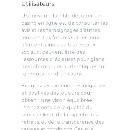
Utilisateurs
Un moyen infaillible de juger un
casino en ligne est de consulter les
avis et les témoignages d’autres
joueurs. Les forums sur les jeux
d’argent, ainsi que les réseaux
sociaux, peuvent être des
ressources précieuses pour glaner
des informations authentiques sur
la réputation d’un casino.
Écoutez les expériences négatives
et positives des joueurs pour
obtenir une vision équilibrée.
Prenez note de la qualité du
service client, de la rapidité des
retraits, et de la transparence des
termes et conditions. Ces avis