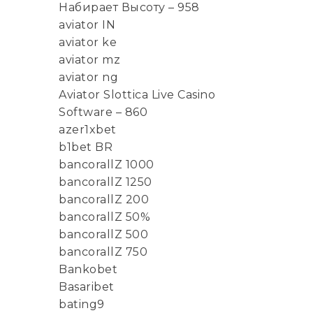
Набирает Высоту – 958
aviator IN
aviator ke
aviator mz
aviator ng
Aviator Slottica Live Casino
Software – 860
azer1xbet
b1bet BR
bancorallZ 1000
bancorallZ 1250
bancorallZ 200
bancorallZ 50%
bancorallZ 500
bancorallZ 750
Bankobet
Basaribet
bating9