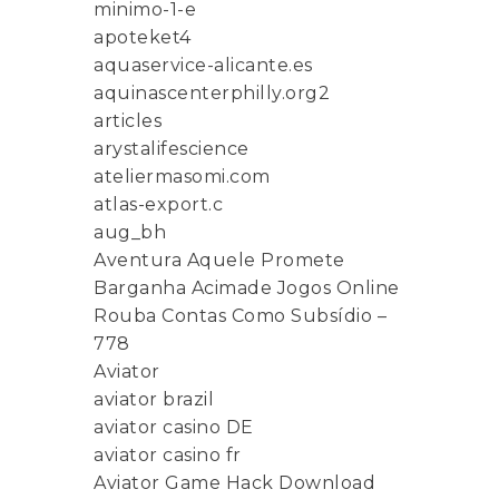
minimo-1-e
apoteket4
aquaservice-alicante.es
aquinascenterphilly.org2
articles
arystalifescience
ateliermasomi.com
atlas-export.c
aug_bh
Aventura Aquele Promete
Barganha Acimade Jogos Online
Rouba Contas Como Subsídio –
778
Aviator
aviator brazil
aviator casino DE
aviator casino fr
Aviator Game Hack Download