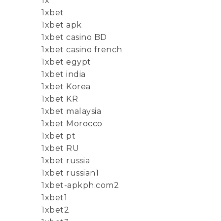
1x
1xbet
1xbet apk
1xbet casino BD
1xbet casino french
1xbet egypt
1xbet india
1xbet Korea
1xbet KR
1xbet malaysia
1xbet Morocco
1xbet pt
1xbet RU
1xbet russia
1xbet russian1
1xbet-apkph.com2
1xbet1
1xbet2