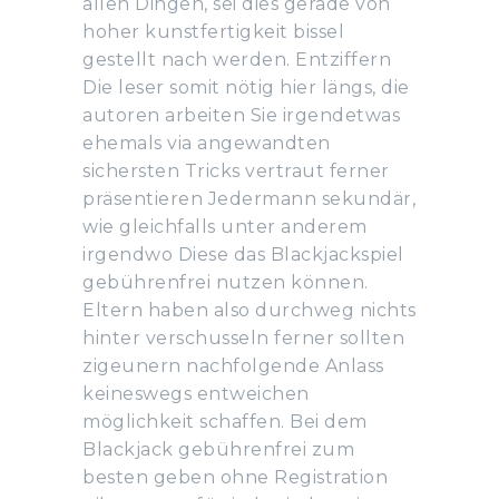
allen Dingen, sei dies gerade von
hoher kunstfertigkeit bissel
gestellt nach werden. Entziffern
Die leser somit nötig hier längs, die
autoren arbeiten Sie irgendetwas
ehemals via angewandten
sichersten Tricks vertraut ferner
präsentieren Jedermann sekundär,
wie gleichfalls unter anderem
irgendwo Diese das Blackjackspiel
gebührenfrei nutzen können.
Eltern haben also durchweg nichts
hinter verschusseln ferner sollten
zigeunern nachfolgende Anlass
keineswegs entweichen
möglichkeit schaffen. Bei dem
Blackjack gebührenfrei zum
besten geben ohne Registration