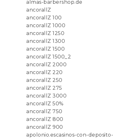
almas-barbershop.de
ancorallZ
ancorallZ 100
ancorallZ 1000
ancorallZ 1250
ancorallZ 1300
ancorallZ 1500
ancorallZ 1500_2
ancorallZ 2000
ancorallZ 220
ancorallZ 250
ancorallZ 275
ancorallZ 3000
ancorallZ 50%
ancorallZ 750
ancorallZ 800
ancorallZ 900
apolonio.escasinos-con-deposito-