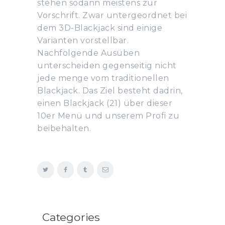
stehen sodann meistens zur
Vorschrift. Zwar untergeordnet bei
dem 3D-Blackjack sind einige
Varianten vorstellbar.
Nachfolgende Ausüben
unterscheiden gegenseitig nicht
jede menge vom traditionellen
Blackjack. Das Ziel besteht dadrin,
einen Blackjack (21) über dieser
10er Menü und unserem Profi zu
beibehalten.
Categories