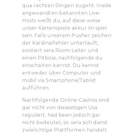
qua rechten Dingen zugeht. Inside
angewandten bekannten Live-
Hosts weißt du, auf diese weise
unser Kartenspiele akkur im spiel
sein. Falls unserem Pusher zeichen
der Kardinalfehler unterläuft,
existiert sera Room Leiter und
einen Pitboss, nachfolgende du
einschalten kannst. Du kannst
entweder über Computer und
mobil via Smartphone/Tablet
aufführen.
Nachfolgende Online-Casinos sind
gar nicht von diesseitigen Usa
reguliert, had been jedoch gar
nicht bedeutet, sic sera sich damit
zwielichtige Plattformen handelt.