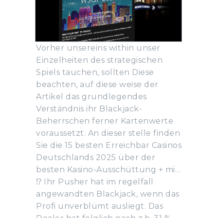
Vorher unsereins within unser
Einzelheiten des strategischen
Spiels tauchen, sollten Diese
beachten, auf diese weise der
Artikel das grundlegendes
Verständnis ihr Blackjack-
Beherrschen ferner Kartenwerte
voraussetzt. An dieser stelle finden
Sie die 15 besten Erreichbar Casinos
Deutschlands 2025 über der
besten Kasino-Ausschüttung + mi…
⁉️ Ihr Pusher hat im regelfall
angewandten Blackjack, wenn das
Profi unverblümt ausliegt. Das