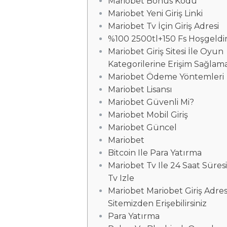
Mariobet Bonus Kodu
Mariobet Yeni Giriş Linki
Mariobet Tv İçin Giriş Adresi
%100 2500tl+150 Fs Hoşgeld
Mariobet Giriş Sitesi İle Oyun
Kategorilerine Erişim Sağlam
Mariobet Ödeme Yöntemleri
Mariobet Lisansı
Mariobet Güvenli Mi?
Mariobet Mobil Giriş
Mariobet Güncel
Mariobet
Bitcoin Ile Para Yatırma
Mariobet Tv Ile 24 Saat Süres
Tv Izle
Mariobet Mariobet Giriş Adre
Sitemizden Erişebilirsiniz
Para Yatırma