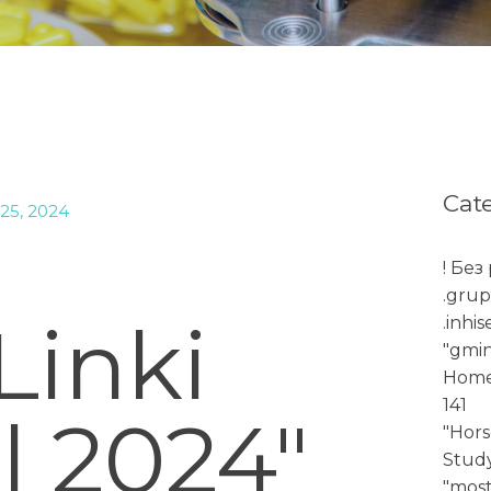
Cat
5, 2024
! Бе
.grup
Linki
.inhi
"gmin
Homes
141
l 2024″
"Hors
Study
"most