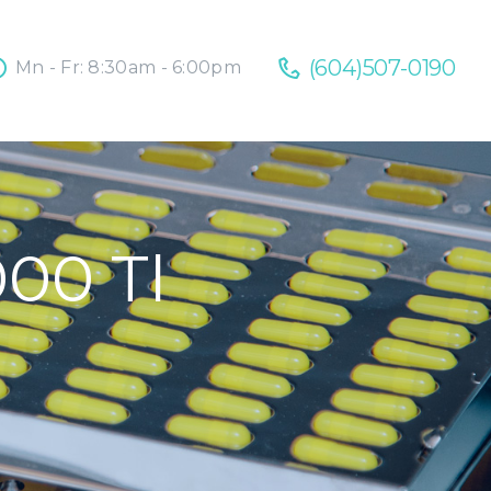
(604)507-0190
Mn - Fr: 8:30am - 6:00pm
00 Tl