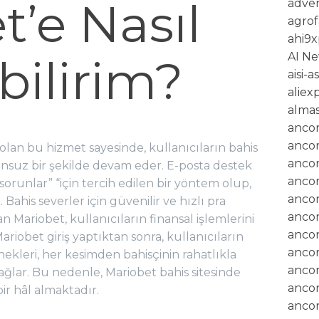
t’e Nasıl
adven
agrof
ahi9
AI N
bilirim?
aisi-a
aliex
alma
ancor
ancor
olan bu hizmet sayesinde, kullanıcıların bahis
ancor
unsuz bir şekilde devam eder. E-posta destek
ancor
 sorunlar” “için tercih edilen bir yöntem olup,
ancor
. Bahis severler için güvenilir ve hızlı pra
ancor
Mariobet, kullanıcıların finansal işlemlerini
ancor
riobet giriş yaptıktan sonra, kullanıcıların
ancor
nekleri, her kesimden bahisçinin rahatlıkla
ancor
sağlar. Bu nedenle, Mariobet bahis sitesinde
ancor
r hâl almaktadır.
ancor