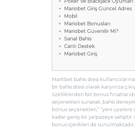
Poker Ve Blackjack Oyunları
Mariobet Giriş Güncel Adres
Mobil
Mariobet Bonusları
Mariobet Güvenilir Mi?
Sanal Bahis
Canlı Destek
Mariobet Giriş
Maritbet bahis sitesi kullanıcıları
bir bahis sitesi olarak karşınıza çık
özelliklerden biri bonus fırsatlarıd
seçenekleri sunarak, bahis deneyi
bonus seçenekleri,” “yeni üyelere 
kadar geniş bir yelpazeye sahiptir. Ma
bonus içerikleri de sunulmaktadır.