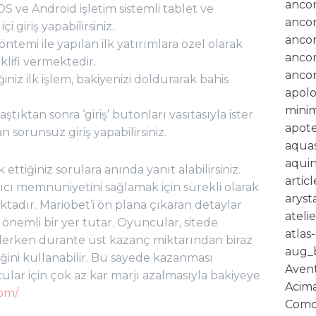
ancor
OS ve Android işletim sistemli tablet ve
ancor
i giriş yapabilirsiniz.
ancor
öntemi ile yapılan ilk yatırımlara özel olarak
ancor
lifi vermektedir.
ancor
niz ilk işlem, bakiyenizi doldurarak bahis
apolo
minim
aştıktan sonra ‘giriş’ butonları vasıtasıyla ister
apot
n sorunsuz giriş yapabilirsiniz.
aquas
aquin
ttiğiniz sorulara anında yanıt alabilirsiniz.
articl
nıcı memnuniyetini sağlamak için sürekli olarak
aryst
ktadır. Mariobet’i ön plana çıkaran detaylar
atel
 önemli bir yer tutar. Oyuncular, sitede
atlas
erken durante üst kazanç miktarından biraz
aug_
iğini kullanabilir. Bu sayede kazanması
Aven
lar için çok az kar marjı azalmasıyla bakiyeye
Acim
om/
.
Como 