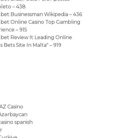
leto – 438
bet Businessman Wikipedia – 436
bet Online Casino Top Gambling
ience – 915
bet Review It Leading Online
s Bets Site In Malta" – 919
AZ Casino
 Azərbaycan
casino spanish
r
Turkiye