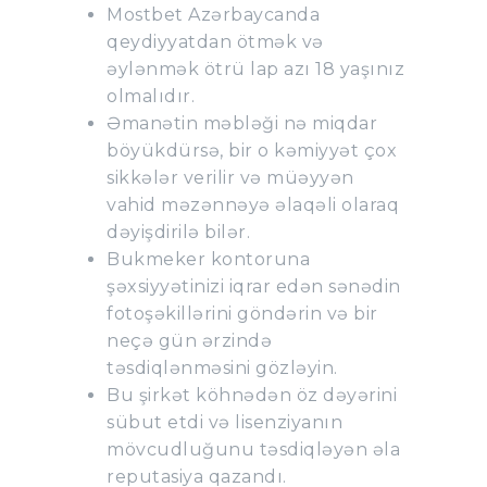
Mostbet Azərbaycanda
qeydiyyatdan ötmək və
əylənmək ötrü lap azı 18 yaşınız
olmalıdır.
Əmanətin məbləği nə miqdar
böyükdürsə, bir o kəmiyyət çox
sikkələr verilir və müəyyən
vahid məzənnəyə əlaqəli olaraq
dəyişdirilə bilər.
Bukmeker kontoruna
şəxsiyyətinizi iqrar edən sənədin
fotoşəkillərini göndərin və bir
neçə gün ərzində
təsdiqlənməsini gözləyin.
Bu şirkət köhnədən öz dəyərini
sübut etdi və lisenziyanın
mövcudluğunu təsdiqləyən əla
reputasiya qazandı.