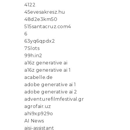
4122
45evesakresz.hu
48d2e3km50
515santacruz.com4
6
63yq6qpdx2
7Slots
99h.in2
a16z generative ai
a16z generative ai 1
acabelle.de
adobe generative ai 1
adobe generative ai 2
adventurefilmfestival.gr
agrofair.uz
ahi9xp929o
AI News
aisi-assistant