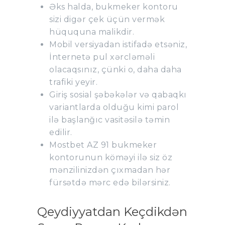
Əks halda, bukmeker kontoru
sizi digər çek üçün vermək
hüququna malikdir.
Mobil versiyadan istifadə etsəniz,
İnternetə pul xərcləməli
olacaqsınız, çünki o, daha daha
trafiki yeyir.
Giriş sosial şəbəkələr və qabaqkı
variantlarda olduğu kimi parol
ilə başlanğıc vasitəsilə təmin
edilir.
Mostbet AZ 91 bukmeker
kontorunun köməyi ilə siz öz
mənzilinizdən çıxmadan hər
fürsətdə mərc edə bilərsiniz.
Qeydiyyatdan Keçdikdən