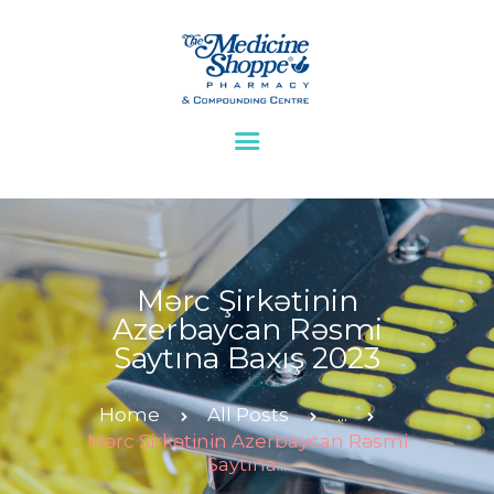
HOME
ABOUT
BLOG
SERVICES
CONTACTS
Mərc Şirkətinin
Azerbaycan Rəsmi
Saytına Baxış 2023
Home
All Posts
...
Mərc Şirkətinin Azerbaycan Rəsmi
Saytına...