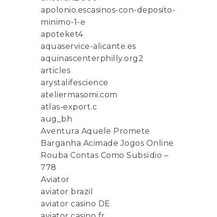
apolonio.escasinos-con-deposito-
minimo-1-e
apoteket4
aquaservice-alicante.es
aquinascenterphilly.org2
articles
arystalifescience
ateliermasomi.com
atlas-export.c
aug_bh
Aventura Aquele Promete
Barganha Acimade Jogos Online
Rouba Contas Como Subsídio –
778
Aviator
aviator brazil
aviator casino DE
aviator casino fr