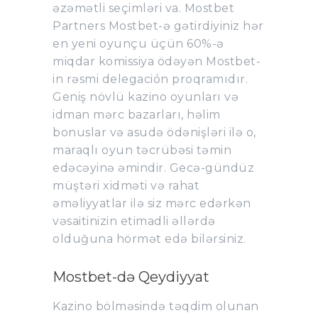
əzəmətli seçimləri va. Mostbet
Partners Mostbet-ə gətirdiyiniz hər
en yeni oyunçu üçün 60%-ə
miqdar komissiya ödəyən Mostbet-
in rəsmi delegación proqramıdır.
Geniş növlü kazino oyunları və
idman mərc bazarları, həlim
bonuslar və asudə ödənişləri ilə o,
maraqlı oyun təcrübəsi təmin
edəcəyinə əmindir. Gecə-gündüz
müştəri xidməti və rahat
əməliyyatlar ilə siz mərc edərkən
vəsaitinizin etimadli əllərdə
olduğuna hörmət edə bilərsiniz.
Mostbet-də Qeydiyyat
Kazino bölməsində təqdim olunan