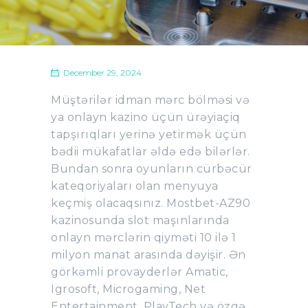
December 29, 2024
Müştərilər idman mərc bölməsi və
ya onlayn kazino üçün ürəyiaçiq
tapşırıqları yerinə yetirmək üçün
bədii mükafatlar əldə edə bilərlər.
Bundan sonra oyunların cürbəcür
kateqoriyaları olan menyuya
keçmiş olacaqsınız. Mostbet-AZ90
kazinosunda slot maşınlarında
onlayn mərclərin qiyməti 10 ilə 1
milyon manat arasında dəyişir. Ən
görkəmli provayderlər Amatic,
Igrosoft, Microgaming, Net
Entertainment, PlayTech və özgə