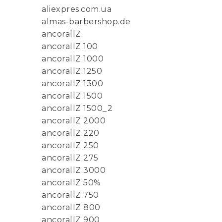
aliexpres.com.ua
almas-barbershop.de
ancorallZ
ancorallZ 100
ancorallZ 1000
ancorallZ 1250
ancorallZ 1300
ancorallZ 1500
ancorallZ 1500_2
ancorallZ 2000
ancorallZ 220
ancorallZ 250
ancorallZ 275
ancorallZ 3000
ancorallZ 50%
ancorallZ 750
ancorallZ 800
ancorallZ 900