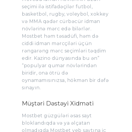
seçimi ilə istifadəçilər futbol,
basketbol, rugby, voleybol, xokkey
və MMA qədər cürbəcür idman
növlərinə mərc edə bilərlər.
Mostbet həm təsadüfi, həm də
ciddi idman mərcçiləri üçün
rəngarəng mərc seçimləri təqdim
edir. Kazino dünyasında bu ən”
“populyar qumar növlərindən
biridir, ona ötrü də
oynamamısınızsa, hökmən bir dəfə
sınayın.
Müştəri Dəstəyi Xidməti
Mostbet güzgüləri əsas sayt
bloklandıqda və ya əlçatan
olmadıqda Mostbet veb saytına iç