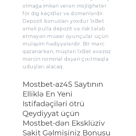
olmağa imkan verən möjligheter
för dig keçidlər və domenlərdir.
Depozit bonusları yoxdur 1xBet
əməli pulla depozit və risk tələb
etməyən müasir oyunçular üçün
mülayim hədiyyələrdir. Bir mərc
qazanarkən, müştəri 1xBet əvəzsiz
mərcin nominal dəyəri çıxılmaqla
uduşları alacaq.
Mostbet-az45 Saytının
Elliklə En Yeni
Istifadəçiləri ötrü
Qeydiyyat üçün
Mostbet-dən Eksklüziv
Sakit Gəlmisiniz Bonusu