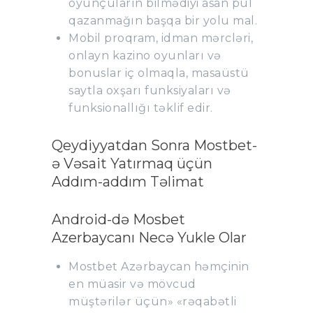
oyunçuların bilmədiyi asan pul
qazanmağın başqa bir yolu mal.
Mobil proqram, idman mərcləri,
onlayn kazino oyunları və
bonuslar iç olmaqla, masaüstü
saytla oxşarı funksiyaları və
funksionallığı təklif edir.
Qeydiyyatdan Sonra Mostbet-
ə Vəsait Yatırmaq üçün
Addım-addım Təlimat
Android-də Mosbet
Azerbaycanı Necə Yukle Olar
Mostbet Azərbaycan həmçinin
en müasir və mövcud
müştərilər üçün» «rəqabətli