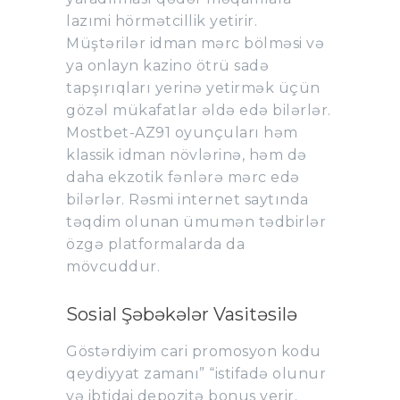
lazımi hörmətcillik yetirir.
Müştərilər idman mərc bölməsi və
ya onlayn kazino ötrü sadə
tapşırıqları yerinə yetirmək üçün
gözəl mükafatlar əldə edə bilərlər.
Mostbet-AZ91 oyunçuları həm
klassik idman növlərinə, həm də
daha ekzotik fənlərə mərc edə
bilərlər. Rəsmi internet saytında
təqdim olunan ümumən tədbirlər
özgə platformalarda da
mövcuddur.
Sosial Şəbəkələr Vasitəsilə
Göstərdiyim cari promosyon kodu
qeydiyyat zamanı” “istifadə olunur
və ibtidai depozitə bonus verir.