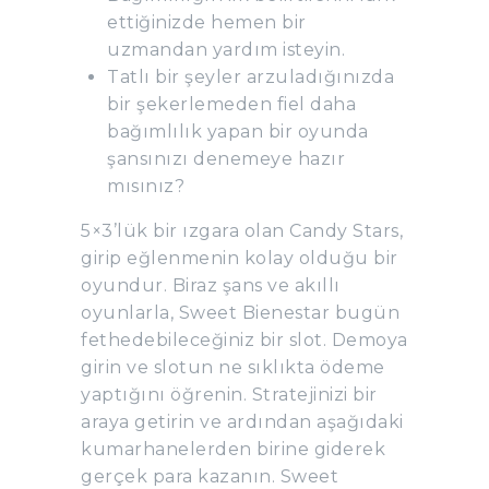
ettiğinizde hemen bir
uzmandan yardım isteyin.
Tatlı bir şeyler arzuladığınızda
bir şekerlemeden fiel daha
bağımlılık yapan bir oyunda
şansınızı denemeye hazır
mısınız?
5×3’lük bir ızgara olan Candy Stars,
girip eğlenmenin kolay olduğu bir
oyundur. Biraz şans ve akıllı
oyunlarla, Sweet Bienestar bugün
fethedebileceğiniz bir slot. Demoya
girin ve slotun ne sıklıkta ödeme
yaptığını öğrenin. Stratejinizi bir
araya getirin ve ardından aşağıdaki
kumarhanelerden birine giderek
gerçek para kazanın. Sweet