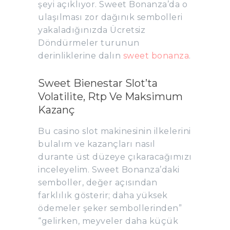
şeyi açıklıyor. Sweet Bonanza’da o
ulaşılması zor dağınık sembolleri
yakaladığınızda Ücretsiz
Döndürmeler turunun
derinliklerine dalın
sweet bonanza
.
Sweet Bienestar Slot’ta
Volatilite, Rtp Ve Maksimum
Kazanç
Bu casino slot makinesinin ilkelerini
bulalım ve kazançları nasıl
durante üst düzeye çıkaracağımızı
inceleyelim. Sweet Bonanza’daki
semboller, değer açısından
farklılık gösterir; daha yüksek
ödemeler şeker sembollerinden”
“gelirken, meyveler daha küçük