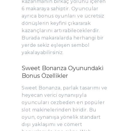
kazanmanın birkaç yolunu içeren
6 makaraya sahiptir. Oyuncular
ayrıca bonus oyunları ve ücretsiz
dönüşlerin keyfini çıkararak
kazançlarını artırabileceklerdir.
Burada makaralarda herhangi bir
yerde sekiz eşleşen sembol
yakalayabilirsiniz.
Sweet Bonanza Oyunundaki
Bonus Özellikler
Sweet Bonanza, parlak tasarımı ve
heyecan verici oynanışıyla
oyuncuları cezbeden en popüler
slot makinelerinden biridir. Bu
oyun, oynanışa yönelik standart
dışı yaklaşımı ve cömert