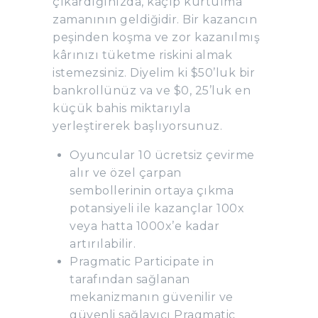
çıkardığınızda, kaçıp kurtulma
zamanının geldiğidir. Bir kazancın
peşinden koşma ve zor kazanılmış
kârınızı tüketme riskini almak
istemezsiniz. Diyelim ki $50’luk bir
bankrollünüz va ve $0, 25’luk en
küçük bahis miktarıyla
yerleştirerek başlıyorsunuz.
Oyuncular 10 ücretsiz çevirme
alır ve özel çarpan
sembollerinin ortaya çıkma
potansiyeli ile kazançlar 100x
veya hatta 1000x’e kadar
artırılabilir.
Pragmatic Participate in
tarafından sağlanan
mekanizmanın güvenilir ve
güvenli sağlayıcı Pragmatic