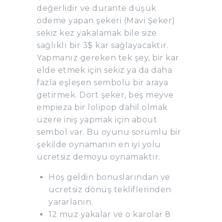
değerlidir ve durante düşük
ödeme yapan şekeri (Mavi Şeker)
sekiz kez yakalamak bile size
sağlıklı bir 3$ kar sağlayacaktır.
Yapmanız gereken tek şey, bir kar
elde etmek için sekiz ya da daha
fazla eşleşen sembolü bir araya
getirmek. Dört şeker, beş meyve
empieza bir lolipop dahil olmak
üzere iniş yapmak için about
sembol var. Bu oyunu sorumlu bir
şekilde oynamanın en iyi yolu
ücretsiz demoyu oynamaktır.
Hoş geldin bonuslarından ve
ücretsiz dönüş tekliflerinden
yararlanın.
12 muz yakalar ve o karolar 8