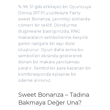
% 96. 51 gibi etkileyici bir Oyuncuya
Dönüş (RTP) yüzdesiyle Fairly
sweet Bonanza, çevrimiçi slotlarda
cömert bir teklif. Döndürme
düğmesine bastığınızda, RNG
makaraların sembollerine karşılık
gelen rastgele bir sayı dizisi
oluşturur. Oyun daha sonra bu
sembolleri ekranda göstererek
dönen bir makara yanılsaması
yaratır. Semboller para kazanan bir
kombinasyonda eşleşirse bir
ödeme alırsınız.
Sweet Bonanza – Tadına
Bakmaya Değer Una?