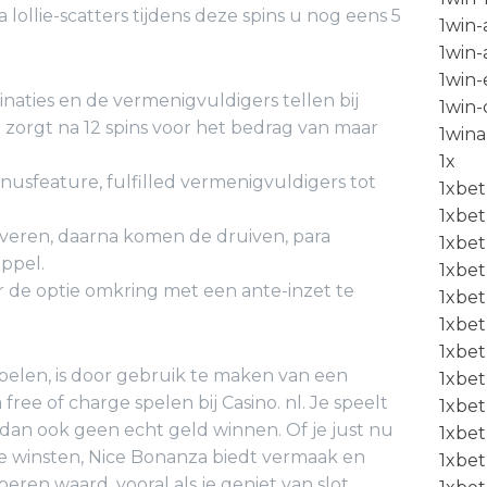
ra lollie-scatters tijdens deze spins u nog eens 5
1win-
1win-
1win-
naties en de vermenigvuldigers tellen bij
1win-
t zorgt na 12 spins voor het bedrag van maar
1wina
1x
nusfeature, fulfilled vermenigvuldigers tot
1xbet
1xbet
veren, daarna komen de druiven, para
1xbet
ppel.
1xbet
r de optie omkring met een ante-inzet te
1xbet
1xbet
1xbet
pelen, is door gebruik te maken van een
1xbet
free of charge spelen bij Casino. nl. Je speelt
1xbet
 dan ook geen echt geld winnen. Of je just nu
1xbe
ote winsten, Nice Bonanza biedt vermaak en
1xbet
eren waard, vooral als je geniet van slot