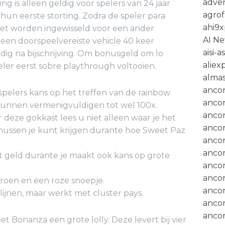
adven
g is alleen geldig voor spelers van 24 jaar
agrof
hun eerste storting. Zodra de speler para
ahi9
iet worden ingewisseld voor een ander
AI N
en doorspeelvereiste vehicle 40 keer
aisi-a
eldig na bijschrijving. Om bonusgeld om lo
aliex
eler eerst sobre playthrough voltooien.
alma
ancor
spelers kans op het treffen van de rainbow
ancor
 kunnen vermenigvuldigen tot wel 100x.
ancor
 deze gokkast lees u niet alleen waar je het
ancor
nussen je kunt krijgen durante hoe Sweet Paz
ancor
ancor
 geld durante je maakt ook kans op grote
ancor
ancor
groen en een roze snoepje.
ancor
jnen, maar werkt met cluster pays.
ancor
ancor
eet Bonanza een grote lolly. Deze levert bij vier