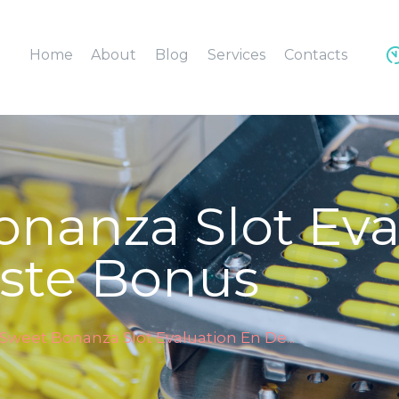
HOME
Home
About
Blog
Services
Contacts
ABOUT
BLOG
SERVICES
CONTACTS
onanza Slot Eva
ste Bonus
“Sweet Bonanza Slot Evaluation En De...