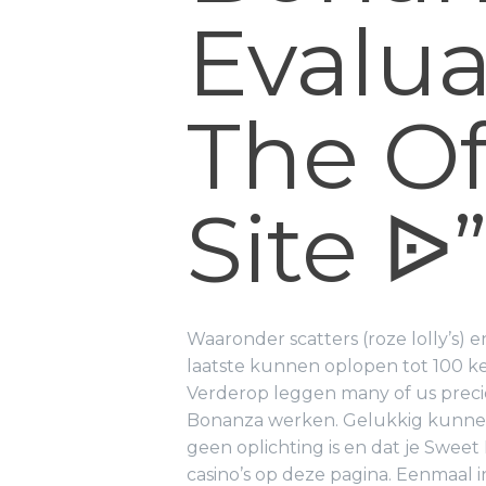
Evalu
The Of
Site ᐉ
Waaronder scatters (roze lolly’s)
laatste kunnen oplopen tot 100 ke
Verderop leggen many of us preci
Bonanza werken. Gelukkig kunne
geen oplichting is en dat je Sweet
casino’s op deze pagina. Eenmaal