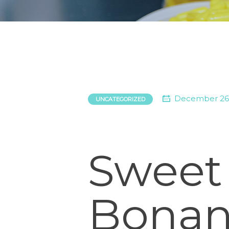
December 26,
UNCATEGORIZED
Sweet
Bonan