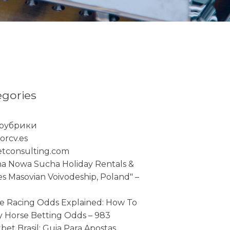
egories
з рубрики
orcv.es
setconsulting.com
a Nowa Sucha Holiday Rentals &
 Masovian Voivodeship, Poland" –
e Racing Odds Explained: How To
 Horse Betting Odds – 983
bet Brasil: Guia Para Apostas