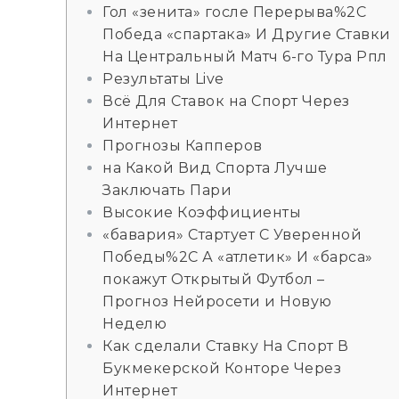
Гол «зенита» госле Перерыва%2C
Победа «спартака» И Другие Ставки
На Центральный Матч 6-го Тура Рпл
Результаты Live
Всё Для Ставок на Спорт Через
Интернет
Прогнозы Капперов
на Какой Вид Спорта Лучше
Заключать Пари
Высокие Коэффициенты
«бавария» Стартует С Уверенной
Победы%2C А «атлетик» И «барса»
покажут Открытый Футбол –
Прогноз Нейросети и Новую
Неделю
Как сделали Ставку На Спорт В
Букмекерской Конторе Через
Интернет