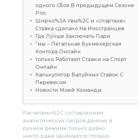
одного Сбоя В предыдущем Сезоне
Рпл
Ширко%3A Увы%2C и «спартаке»
Ставка сделано На Иностранцев
Где Лучше Заключать Пари
“мы – Легальная Букмекерская
Контора Онлайн
только Работают Ставки на Спорт
Онлайн
Калькулятор Валуйных Ставок С
Перевесом
Новости Моей Команды
Расчетами%2C составлением
аналитических сводов данных в
ручном режиме только давно
никто даже занимается (только