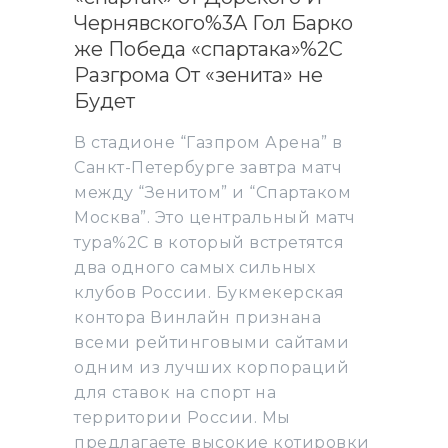
Чернявского%3A Гол Барко
же Победа «спартака»%2C
Разгрома От «зенита» не
Будет
В стадионе “Газпром Арена” в
Санкт-Петербурге завтра матч
между “Зенитом” и “Спартаком
Москва”. Это центральный матч
тура%2C в который встретятся
два одного самых сильных
клубов России. Букмекерская
контора Винлайн признана
всеми рейтинговыми сайтами
одним из лучших корпораций
для ставок на спорт на
территории России. Мы
предлагаете высокие котировки