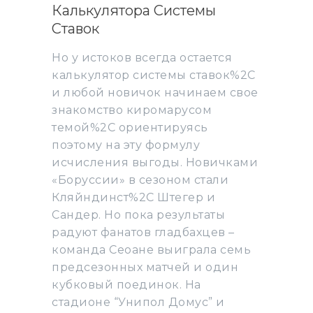
Калькулятора Системы
Ставок
Но у истоков всегда остается
калькулятор системы ставок%2C
и любой новичок начинаем свое
знакомство киромарусом
темой%2C ориентируясь
поэтому на эту формулу
исчисления выгоды. Новичками
«Боруссии» в сезоном стали
Кляйндинст%2C Штегер и
Сандер. Но пока результаты
радуют фанатов гладбахцев –
команда Сеоане выиграла семь
предсезонных матчей и один
кубковый поединок. На
стадионе “Унипол Домус” и