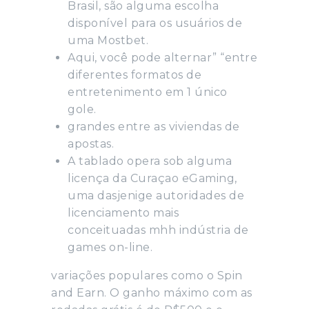
Brasil, são alguma escolha
disponível para os usuários de
uma Mostbet.
Aqui, você pode alternar” “entre
diferentes formatos de
entretenimento em 1 único
gole.
grandes entre as viviendas de
apostas.
A tablado opera sob alguma
licença da Curaçao eGaming,
uma dasjenige autoridades de
licenciamento mais
conceituadas mhh indústria de
games on-line.
variações populares como o Spin
and Earn. O ganho máximo com as