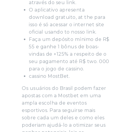
através do seu link.
O aplicativo apresenta
download gratuito, at the para
isso é só acessar o internet site
oficial usando to nosso link.
Faça um depósito mínimo de R$
55 e ganhe 1 bônus de boas-
vindas de +125% a respeito de o
seu pagamento até R$ two. 000
para o jogo de cassino.
cassino MostBet.
Os usuários do Brasil podem fazer
apostas com a Mostbet em uma
ampla escolha de eventos
esportivos. Para seguirse mais
sobre cada um deles e como eles
poderiam ajudá-lo a otimizar seus