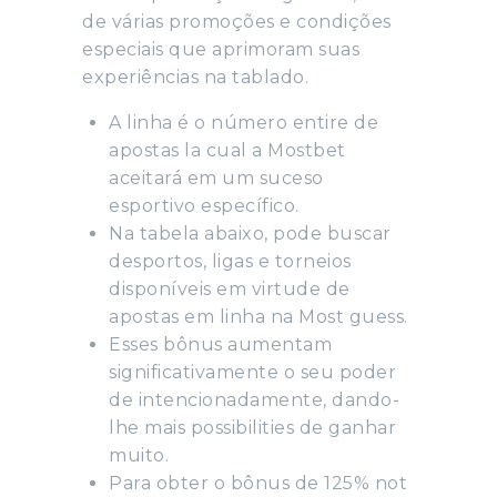
de várias promoções e condições
especiais que aprimoram suas
experiências na tablado.
A linha é o número entire de
apostas la cual a Mostbet
aceitará em um suceso
esportivo específico.
Na tabela abaixo, pode buscar
desportos, ligas e torneios
disponíveis em virtude de
apostas em linha na Most guess.
Esses bônus aumentam
significativamente o seu poder
de intencionadamente, dando-
lhe mais possibilities de ganhar
muito.
Para obter o bônus de 125% not