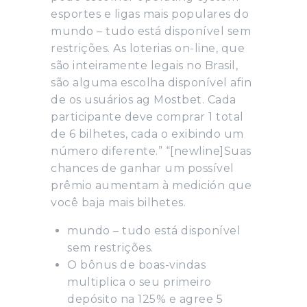
esportes e ligas mais populares do
mundo – tudo está disponível sem
restrições. As loterias on-line, que
são inteiramente legais no Brasil,
são alguma escolha disponível afin
de os usuários ag Mostbet. Cada
participante deve comprar 1 total
de 6 bilhetes, cada o exibindo um
número diferente.” “[newline]Suas
chances de ganhar um possível
prêmio aumentam à medición que
você baja mais bilhetes.
mundo – tudo está disponível
sem restrições.
O bônus de boas-vindas
multiplica o seu primeiro
depósito na 125% e agree 5