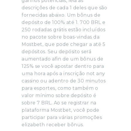
ganhos potenciais, leia as
descrições de cada 1 deles que são
fornecidas abaixo. Um bônus de
depósito de 100% até 1. 700 BRL e
250 rodadas grátis estão incluídos
no pacote sobre boas-vindas da
Mostbet, que pode chegar a até 5
depósitos. Seu depósito será
aumentado afin de um bônus de
125% se você apostar dentro para
uma hora após a inscrição not any
cassino ou adentro de 30 minutos
para esportes, como também o
valor mínimo sobre depósito é
sobre 7 BRL. Ao se registrar na
plataforma Mostbet, você pode
participar para várias promoções
elizabeth receber bônus.