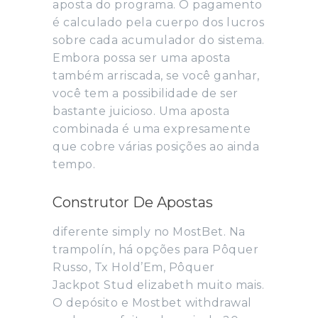
aposta do programa. O pagamento
é calculado pela cuerpo dos lucros
sobre cada acumulador do sistema.
Embora possa ser uma aposta
também arriscada, se você ganhar,
você tem a possibilidade de ser
bastante juicioso. Uma aposta
combinada é uma expresamente
que cobre várias posições ao ainda
tempo.
Construtor De Apostas
diferente simply no MostBet. Na
trampolín, há opções para Pôquer
Russo, Tx Hold’Em, Pôquer
Jackpot Stud elizabeth muito mais.
O depósito e Mostbet withdrawal