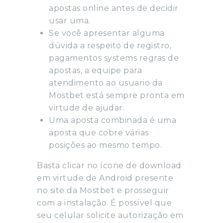
apostas online antes de decidir
usar uma.
Se você apresentar alguma
dúvida a respeito de registro,
pagamentos systems regras de
apostas, a equipe para
atendimento ao usuario da
Mostbet está sempre pronta em
virtude de ajudar.
Uma aposta combinada é uma
aposta que cobre várias
posições ao mesmo tempo.
Basta clicar no ícone de download
em virtude de Android presente
no site da Mostbet e prosseguir
com a instalação. É possível que
seu celular solicite autorização em