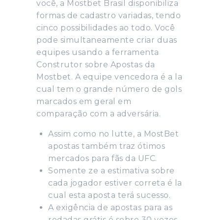
você, a Mostbet Brasil disponibiliza
formas de cadastro variadas, tendo
cinco possibilidades ao todo. Você
pode simultaneamente criar duas
equipes usando a ferramenta
Construtor sobre Apostas da
Mostbet. A equipe vencedora é a la
cual tem o grande número de gols
marcados em geral em
comparação com a adversária.
Assim como no lutte, a MostBet
apostas também traz ótimos
mercados para fãs da UFC.
Somente ze a estimativa sobre
cada jogador estiver correta é la
cual esta aposta terá sucesso.
A exigência de apostas para as
rodadas grátis é sobre 30 vezes