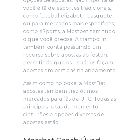
opções de apostas. Não importa se
você é fã de esportes tradicionais,
como futebol elizabeth basquete,
ou para mercados mais específicos,
como eSports, a Mostbet tem tudo
o que você precisa. A trampolín
também conta possuindo um
recurso sobre apostas ao festón,
permitindo que os usuários façam
apostas em partidas na andamento.
Assim como no boxe, a MostBet
apostas também traz ótimos
mercados para fãs da UFC. Todas as
principais lutas do momento,
cinturões e opções diversas de
apostas estão