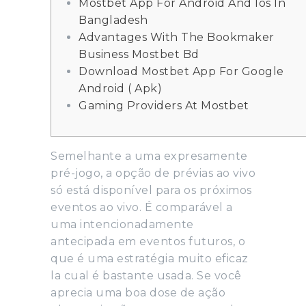
Mostbet App For Android And Ios In
Bangladesh
Advantages With The Bookmaker
Business Mostbet Bd
Download Mostbet App For Google
Android ( Apk)
Gaming Providers At Mostbet
Semelhante a uma expresamente
pré-jogo, a opção de prévias ao vivo
só está disponível para os próximos
eventos ao vivo. É comparável a
uma intencionadamente
antecipada em eventos futuros, o
que é uma estratégia muito eficaz
la cual é bastante usada. Se você
aprecia uma boa dose de ação