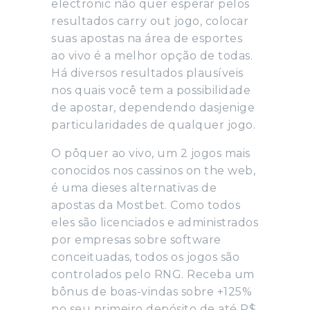
electronic não quer esperar pelos
resultados carry out jogo, colocar
suas apostas na área de esportes
ao vivo é a melhor opção de todas.
Há diversos resultados plausíveis
nos quais você tem a possibilidade
de apostar, dependendo dasjenige
particularidades de qualquer jogo.
O pôquer ao vivo, um 2 jogos mais
conocidos nos cassinos on the web,
é uma dieses alternativas de
apostas da Mostbet. Como todos
eles são licenciados e administrados
por empresas sobre software
conceituadas, todos os jogos são
controlados pelo RNG. Receba um
bônus de boas-vindas sobre +125%
no seu primeiro depósito de até R$