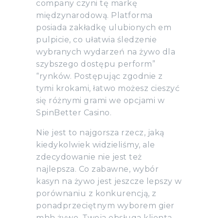
company czyni tę markę
międzynarodową. Platforma
posiada zakładkę ulubionych em
pulpicie, co ułatwia śledzenie
wybranych wydarzeń na żywo dla
szybszego dostępu perform”
“rynków. Postępując zgodnie z
tymi krokami, łatwo możesz cieszyć
się różnymi grami we opcjami w
SpinBetter Casino.
Nie jest to najgorsza rzecz, jaką
kiedykolwiek widzieliśmy, ale
zdecydowanie nie jest też
najlepsza. Co zabawne, wybór
kasyn na żywo jest jeszcze lepszy w
porównaniu z konkurencją, z
ponadprzeciętnym wyborem gier
mhh żywo. Twoja obsługa klienta