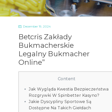
December 19, 2024
Betcris Zakłady
Bukmacherskie
Legalny Bukmacher
Online”
Content
Jak Wygląda Kwestia Bezpieczeństwa
Rozgrywki W Spinbetter Kasyno?
Jakie Dyscypliny Sportowe Są
Dostępne Na Takich Giełdach