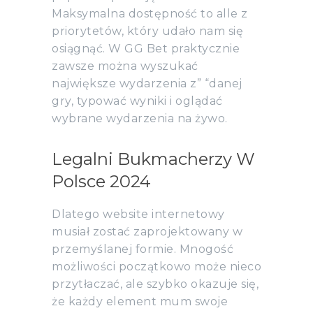
Maksymalna dostępność to alle z
priorytetów, który udało nam się
osiągnąć. W GG Bet praktycznie
zawsze można wyszukać
największe wydarzenia z” “danej
gry, typować wyniki i oglądać
wybrane wydarzenia na żywo.
Legalni Bukmacherzy W
Polsce 2024
Dlatego website internetowy
musiał zostać zaprojektowany w
przemyślanej formie. Mnogość
możliwości początkowo może nieco
przytłaczać, ale szybko okazuje się,
że każdy element mum swoje