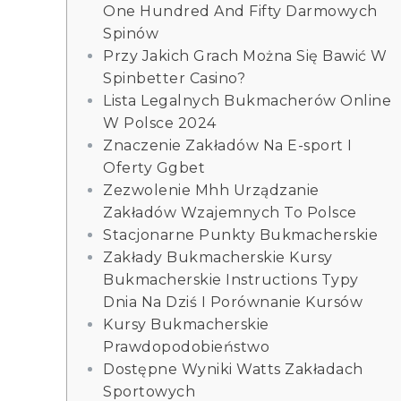
One Hundred And Fifty Darmowych
Spinów
Przy Jakich Grach Można Się Bawić W
Spinbetter Casino?
Lista Legalnych Bukmacherów Online
W Polsce 2024
Znaczenie Zakładów Na E-sport I
Oferty Ggbet
Zezwolenie Mhh Urządzanie
Zakładów Wzajemnych To Polsce
Stacjonarne Punkty Bukmacherskie
Zakłady Bukmacherskie Kursy
Bukmacherskie Instructions Typy
Dnia Na Dziś I Porównanie Kursów
Kursy Bukmacherskie
Prawdopodobieństwo
Dostępne Wyniki Watts Zakładach
Sportowych