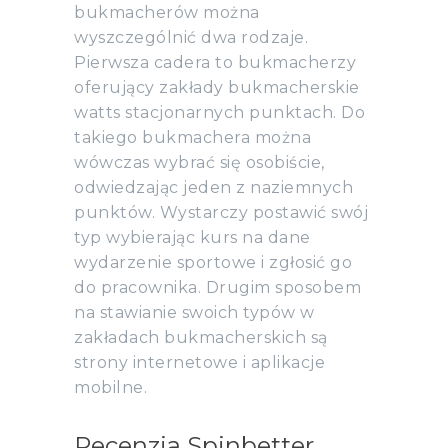
bukmacherów można
wyszczególnić dwa rodzaje.
Pierwsza cadera to bukmacherzy
oferujący zakłady bukmacherskie
watts stacjonarnych punktach. Do
takiego bukmachera można
wówczas wybrać się osobiście,
odwiedzając jeden z naziemnych
punktów. Wystarczy postawić swój
typ wybierając kurs na dane
wydarzenie sportowe i zgłosić go
do pracownika. Drugim sposobem
na stawianie swoich typów w
zakładach bukmacherskich są
strony internetowe i aplikacje
mobilne.
Recenzja Spinbetter