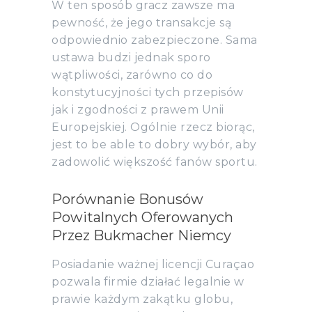
W ten sposób gracz zawsze ma
pewność, że jego transakcje są
odpowiednio zabezpieczone. Sama
ustawa budzi jednak sporo
wątpliwości, zarówno co do
konstytucyjności tych przepisów
jak i zgodności z prawem Unii
Europejskiej. Ogólnie rzecz biorąc,
jest to be able to dobry wybór, aby
zadowolić większość fanów sportu.
Porównanie Bonusów
Powitalnych Oferowanych
Przez Bukmacher Niemcy
Posiadanie ważnej licencji Curaçao
pozwala firmie działać legalnie w
prawie każdym zakątku globu,