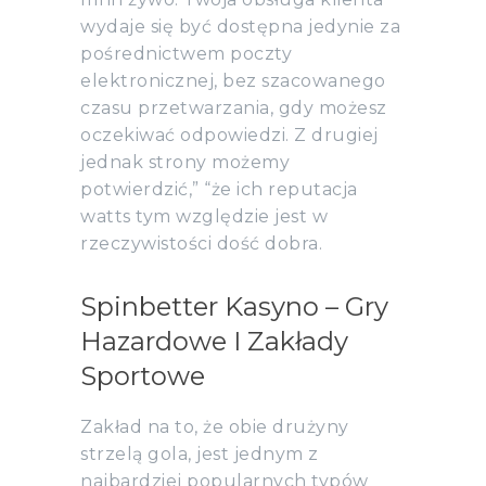
wydaje się być dostępna jedynie za
pośrednictwem poczty
elektronicznej, bez szacowanego
czasu przetwarzania, gdy możesz
oczekiwać odpowiedzi. Z drugiej
jednak strony możemy
potwierdzić,” “że ich reputacja
watts tym względzie jest w
rzeczywistości dość dobra.
Spinbetter Kasyno – Gry
Hazardowe I Zakłady
Sportowe
Zakład na to, że obie drużyny
strzelą gola, jest jednym z
najbardziej popularnych typów