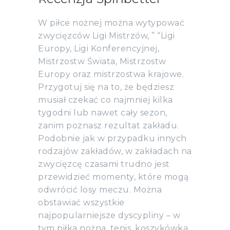
W piłce nożnej można wytypować
zwycięzców Ligi Mistrzów, ” “Ligi
Europy, Ligi Konferencyjnej,
Mistrzostw Świata, Mistrzostw
Europy oraz mistrzostwa krajowe.
Przygotuj się na to, że będziesz
musiał czekać co najmniej kilka
tygodni lub nawet cały sezon,
zanim poznasz rezultat zakładu.
Podobnie jak w przypadku innych
rodzajów zakładów, w zakładach na
zwycięzcę czasami trudno jest
przewidzieć momenty, które mogą
odwrócić losy meczu. Można
obstawiać wszystkie
najpopularniejsze dyscypliny – w
tym piłka nożna, tenis, koszykówka,