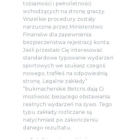
tożsamości i pełnoletności
wchodzących na stronę graczy.
Wszelkie procedury zostały
narzucone przez Ministerstwo
Finansów dla zapewnienia
bezpieczeństwa rejestracji konta.
Jeśli przestało Cię interesować
standardowe typowanie wydarzeń
sportowych we szukasz czegoś
nowego, trafiłeś na odpowiednią
stronę. Legalne zakłady”
“bukmacherskie Betcris dają Ci
możliwość bieżącego obstawiania
realnych wydarzeń na żywo. Tego
typu zakłady rozliczane są
natychmiast po zakończeniu
danego rezultatu.