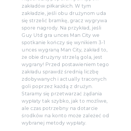
zakładów piłkarskich. W tym
zakładzie, jeśli obu drużynom uda
się strzelić bramkę, gracz wygrywa
spore nagrody. Na przykład, jeśli
Guy Utd gra unces Man City we
spotkanie kończy się wynikiem 3-1
unces wygraną Man City, zakład to,
że obie drużyny strzelą gola, jest
wygrany! Przed postawieniem tego
zakładu sprawdź średnią liczbę
zdobywanych i actually traconych
goli poprzez każdą z drużyn.
Staramy się przetwarzać żądania
wypłaty tak szybko, jak to możliwe,
ale czas potrzebny na dotarcie
środków na konto może zależeć od
wybranej metody wypłaty.