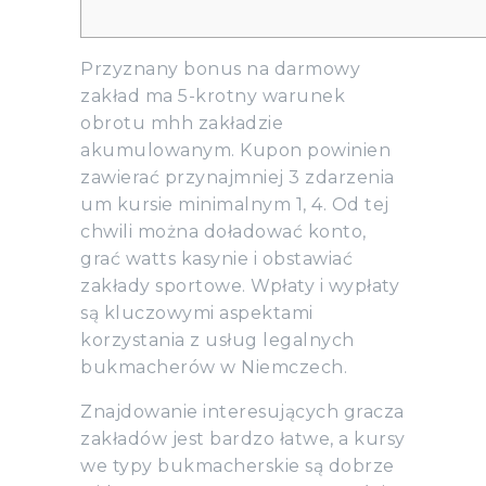
Przyznany bonus na darmowy
zakład ma 5-krotny warunek
obrotu mhh zakładzie
akumulowanym. Kupon powinien
zawierać przynajmniej 3 zdarzenia
um kursie minimalnym 1, 4. Od tej
chwili można doładować konto,
grać watts kasynie i obstawiać
zakłady sportowe. Wpłaty i wypłaty
są kluczowymi aspektami
korzystania z usług legalnych
bukmacherów w Niemczech.
Znajdowanie interesujących gracza
zakładów jest bardzo łatwe, a kursy
we typy bukmacherskie są dobrze