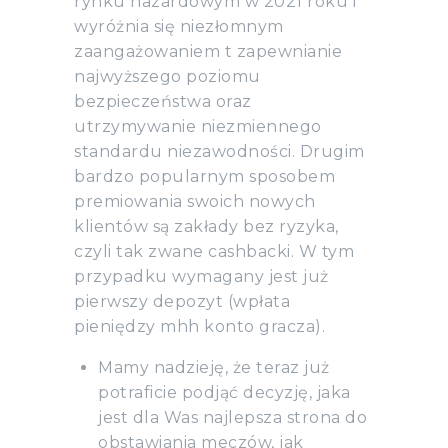
rynku hazardowym w 2021 roku i
wyróżnia się niezłomnym
zaangażowaniem t zapewnianie
najwyższego poziomu
bezpieczeństwa oraz
utrzymywanie niezmiennego
standardu niezawodności. Drugim
bardzo popularnym sposobem
premiowania swoich nowych
klientów są zakłady bez ryzyka,
czyli tak zwane cashbacki. W tym
przypadku wymagany jest już
pierwszy depozyt (wpłata
pieniędzy mhh konto gracza).
Mamy nadzieję, że teraz już
potraficie podjąć decyzję, jaka
jest dla Was najlepsza strona do
obstawiania meczów, jak