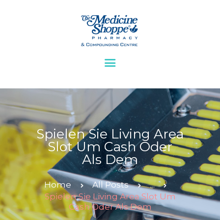
HOME
ABOUT
BLOG
SERVICES
CONTACTS
Spielen Sie Living Area
Slot Um Cash Oder
Als Dem
Home
All Posts
...
Spielen Sie Living Area Slot Um
Cash Oder Als Dem