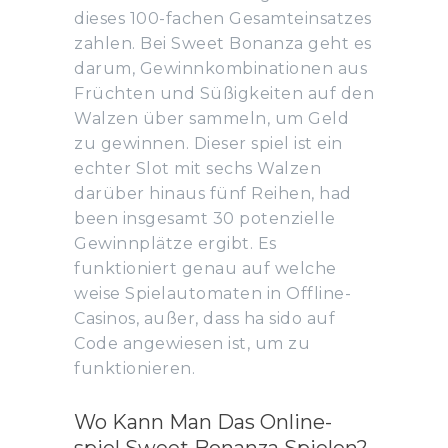
dieses 100-fachen Gesamteinsatzes
zahlen. Bei Sweet Bonanza geht es
darum, Gewinnkombinationen aus
Früchten und Süßigkeiten auf den
Walzen über sammeln, um Geld
zu gewinnen. Dieser spiel ist ein
echter Slot mit sechs Walzen
darüber hinaus fünf Reihen, had
been insgesamt 30 potenzielle
Gewinnplätze ergibt. Es
funktioniert genau auf welche
weise Spielautomaten in Offline-
Casinos, außer, dass ha sido auf
Code angewiesen ist, um zu
funktionieren.
Wo Kann Man Das Online-
spiel Sweet Bonanza Spielen?