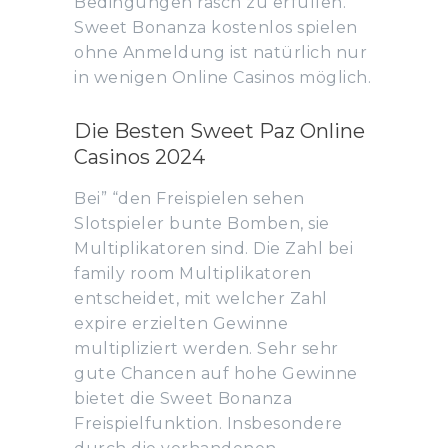
Bedingungen rasch zu erfüllen.
Sweet Bonanza kostenlos spielen
ohne Anmeldung ist natürlich nur
in wenigen Online Casinos möglich.
Die Besten Sweet Paz Online
Casinos 2024
Bei” “den Freispielen sehen
Slotspieler bunte Bomben, sie
Multiplikatoren sind. Die Zahl bei
family room Multiplikatoren
entscheidet, mit welcher Zahl
expire erzielten Gewinne
multipliziert werden. Sehr sehr
gute Chancen auf hohe Gewinne
bietet die Sweet Bonanza
Freispielfunktion. Insbesondere