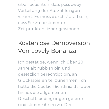
über beachten, dass pass away
Verteilung der Auszahlungen
variiert. Es muss durch Zufall sein,
dass Sie zu bestimmten
Zeitpunkten lieber gewinnen.
Kostenlose Demoversion
Von Lovely Bonanza
Ich bestätige, wenn ich über 20
Jahre alt rubbish bin und
gesetzlich berechtigt bin, an
Glücksspielen teilzunehmen. Ich
hatte die Cookie-Richtlinie darüber
hinaus die allgemeinen
Geschäftsbedingungen gelesen
und stimme ihnen zu. Der