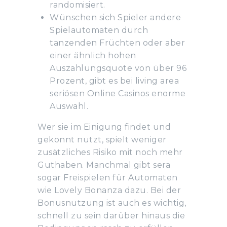
randomisiert.
Wünschen sich Spieler andere
Spielautomaten durch
tanzenden Früchten oder aber
einer ähnlich hohen
Auszahlungsquote von über 96
Prozent, gibt es bei living area
seriösen Online Casinos enorme
Auswahl.
Wer sie im Einigung findet und
gekonnt nutzt, spielt weniger
zusätzliches Risiko mit noch mehr
Guthaben. Manchmal gibt sera
sogar Freispielen für Automaten
wie Lovely Bonanza dazu. Bei der
Bonusnutzung ist auch es wichtig,
schnell zu sein darüber hinaus die