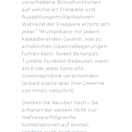
verschiedene Bonusfunktionen
auf welche art Freispiele und
Auszahlungsmultiplikatoren.
Während der Freispiele erhöht sich
jeder” “Multiplikator mit jedem
kaskadierenden Gewinn, was zu
erheblichen Gewinnsteigerungen
führen kann. Sweet Bonanza’s
Tumble-Funktion bedeutet, wenn
am Ende jedes Spins alle
Gewinnsymbole verschwinden
(sobald expire spiel Ihre Gewinne
von ihnen, natürlich).
Denken Sie darüber nach – Sie
erhalten bei weitem nicht nur
mehrere erfolgreiche
Kombinationen auf einmal,