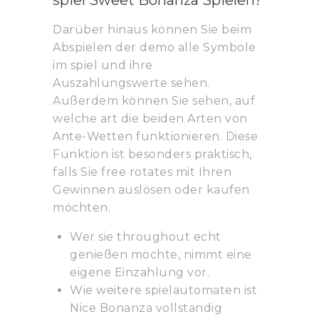
Darüber hinaus können Sie beim
Abspielen der demo alle Symbole
im spiel und ihre
Auszahlungswerte sehen.
Außerdem können Sie sehen, auf
welche art die beiden Arten von
Ante-Wetten funktionieren. Diese
Funktion ist besonders praktisch,
falls Sie free rotates mit Ihren
Gewinnen auslösen oder kaufen
möchten.
Wer sie throughout echt
genießen möchte, nimmt eine
eigene Einzahlung vor.
Wie weitere spielautomaten ist
Nice Bonanza vollständig