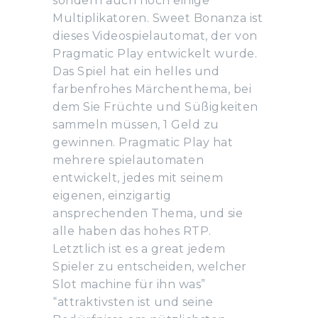
sondern auch noch einige
Multiplikatoren. Sweet Bonanza ist
dieses Videospielautomat, der von
Pragmatic Play entwickelt wurde.
Das Spiel hat ein helles und
farbenfrohes Märchenthema, bei
dem Sie Früchte und Süßigkeiten
sammeln müssen, 1 Geld zu
gewinnen. Pragmatic Play hat
mehrere spielautomaten
entwickelt, jedes mit seinem
eigenen, einzigartig
ansprechenden Thema, und sie
alle haben das hohes RTP.
Letztlich ist es a great jedem
Spieler zu entscheiden, welcher
Slot machine für ihn was”
“attraktivsten ist und seine