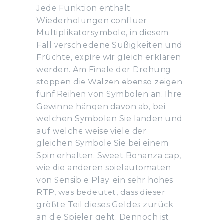
Jede Funktion enthält
Wiederholungen confluer
Multiplikatorsymbole, in diesem
Fall verschiedene Süßigkeiten und
Früchte, expire wir gleich erklären
werden. Am Finale der Drehung
stoppen die Walzen ebenso zeigen
fünf Reihen von Symbolen an. Ihre
Gewinne hängen davon ab, bei
welchen Symbolen Sie landen und
auf welche weise viele der
gleichen Symbole Sie bei einem
Spin erhalten. Sweet Bonanza cap,
wie die anderen spielautomaten
von Sensible Play, ein sehr hohes
RTP, was bedeutet, dass dieser
größte Teil dieses Geldes zurück
an die Spieler geht. Dennoch ist