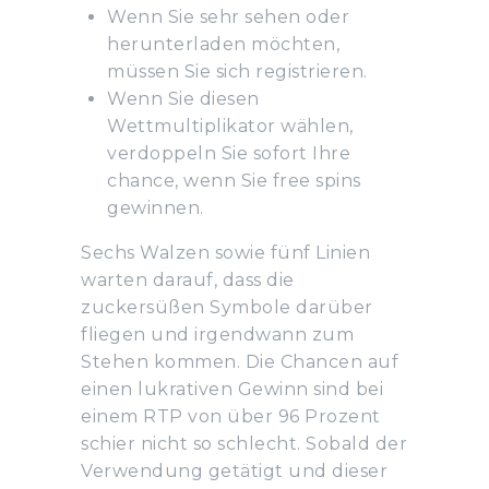
Wenn Sie sehr sehen oder
herunterladen möchten,
müssen Sie sich registrieren.
Wenn Sie diesen
Wettmultiplikator wählen,
verdoppeln Sie sofort Ihre
chance, wenn Sie free spins
gewinnen.
Sechs Walzen sowie fünf Linien
warten darauf, dass die
zuckersüßen Symbole darüber
fliegen und irgendwann zum
Stehen kommen. Die Chancen auf
einen lukrativen Gewinn sind bei
einem RTP von über 96 Prozent
schier nicht so schlecht. Sobald der
Verwendung getätigt und dieser