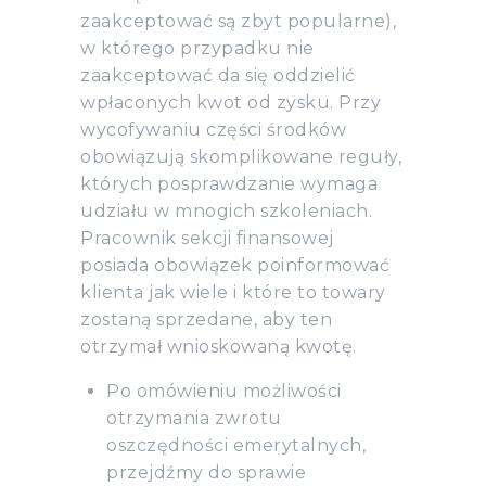
zaakceptować są zbyt popularne),
w którego przypadku nie
zaakceptować da się oddzielić
wpłaconych kwot od zysku. Przy
wycofywaniu części środków
obowiązują skomplikowane reguły,
których posprawdzanie wymaga
udziału w mnogich szkoleniach.
Pracownik sekcji finansowej
posiada obowiązek poinformować
klienta jak wiele i które to towary
zostaną sprzedane, aby ten
otrzymał wnioskowaną kwotę.
Po omówieniu możliwości
otrzymania zwrotu
oszczędności emerytalnych,
przejdźmy do sprawie