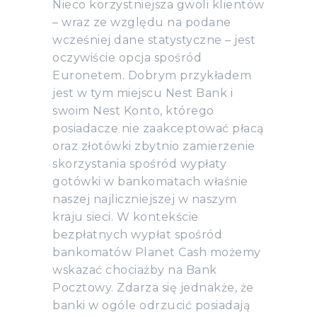
Nieco korzystniejsza gwoli klientów
– wraz ze względu na podane
wcześniej dane statystyczne – jest
oczywiście opcja spośród
Euronetem. Dobrym przykładem
jest w tym miejscu Nest Bank i
swoim Nest Konto, którego
posiadacze nie zaakceptować płacą
oraz złotówki zbytnio zamierzenie
skorzystania spośród wypłaty
gotówki w bankomatach właśnie
naszej najliczniejszej w naszym
kraju sieci. W kontekście
bezpłatnych wypłat spośród
bankomatów Planet Cash możemy
wskazać chociażby na Bank
Pocztowy. Zdarza się jednakże, że
banki w ogóle odrzucić posiadają