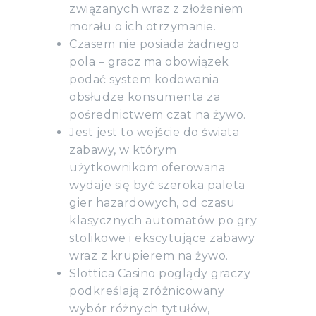
związanych wraz z złożeniem
morału o ich otrzymanie.
Czasem nie posiada żadnego
pola – gracz ma obowiązek
podać system kodowania
obsłudze konsumenta za
pośrednictwem czat na żywo.
Jest jest to wejście do świata
zabawy, w którym
użytkownikom oferowana
wydaje się być szeroka paleta
gier hazardowych, od czasu
klasycznych automatów po gry
stolikowe i ekscytujące zabawy
wraz z krupierem na żywo.
Slottica Casino poglądy graczy
podkreślają zróżnicowany
wybór różnych tytułów,