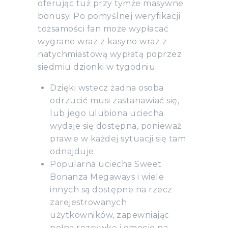
oferując tuż przy tymże masywne
bonusy. Po pomyślnej weryfikacji
tożsamości fan może wypłacać
wygrane wraz z kasyno wraz z
natychmiastową wypłatą poprzez
siedmiu dzionki w tygodniu.
Dzięki wstecz żadna osoba
odrzucić musi zastanawiać się,
lub jego ulubiona uciecha
wydaje się dostępna, ponieważ
prawie w każdej sytuacji się tam
odnajduje.
Popularna uciecha Sweet
Bonanza Megaways i wiele
innych są dostępne na rzecz
zarejestrowanych
użytkowników, zapewniając
pełną rozrywkę i emocje na