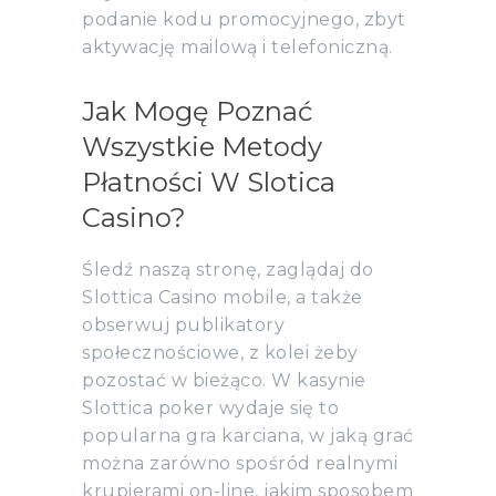
podanie kodu promocyjnego, zbyt
aktywację mailową i telefoniczną.
Jak Mogę Poznać
Wszystkie Metody
Płatności W Slotica
Casino?
Śledź naszą stronę, zaglądaj do
Slottica Casino mobile, a także
obserwuj publikatory
społecznościowe, z kolei żeby
pozostać w bieżąco. W kasynie
Slottica poker wydaje się to
popularna gra karciana, w jaką grać
można zarówno spośród realnymi
krupierami on-line, jakim sposobem