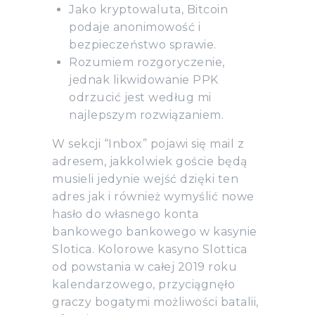
Jako kryptowaluta, Bitcoin
podaje anonimowość i
bezpieczeństwo sprawie.
Rozumiem rozgoryczenie,
jednak likwidowanie PPK
odrzucić jest według mi
najlepszym rozwiązaniem.
W sekcji “Inbox” pojawi się mail z
adresem, jakkolwiek goście będą
musieli jedynie wejść dzięki ten
adres jak i również wymyślić nowe
hasło do własnego konta
bankowego bankowego w kasynie
Slotica. Kolorowe kasyno Slottica
od powstania w całej 2019 roku
kalendarzowego, przyciągnęło
graczy bogatymi możliwości batalii,