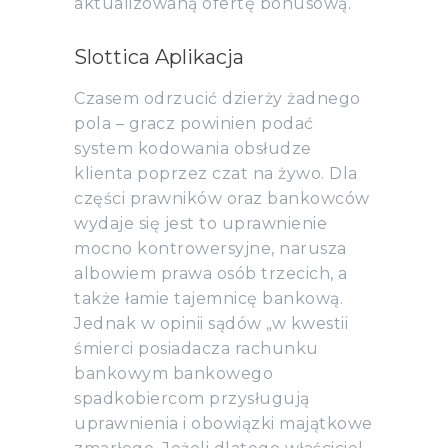
aktualizowaną ofertę bonusową.
Slottica Aplikacja
Czasem odrzucić dzierży żadnego
pola – gracz powinien podać
system kodowania obsłudze
klienta poprzez czat na żywo. Dla
części prawników oraz bankowców
wydaje się jest to uprawnienie
mocno kontrowersyjne, narusza
albowiem prawa osób trzecich, a
także łamie tajemnicę bankową.
Jednak w opinii sądów „w kwestii
śmierci posiadacza rachunku
bankowym bankowego
spadkobiercom przysługują
uprawnienia i obowiązki majątkowe