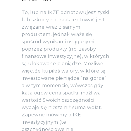
To, lub na IKZE odnotowujesz zyski
lub szkody nie zaakceptować jest
związane wraz z samym
produktem, jednak wiąże się
spośród wynikami osiąganymi
poprzez produkty (np. zasoby
finansowe inwestycyjne), w których
są ulokowane pieniądze. Możliwe
więc, że kupiłeś walory, w które są
inwestowane pieniądze “na górce”,
a w tym momencie, wówczas gdy
katalogów cena spadła, możliwa
wartość Swoich oszczędności
wydaje się niższa niż suma wpłat.
Zapewne mówimy o IKE
inwestycyjnym (te
oszczędnościowe nie