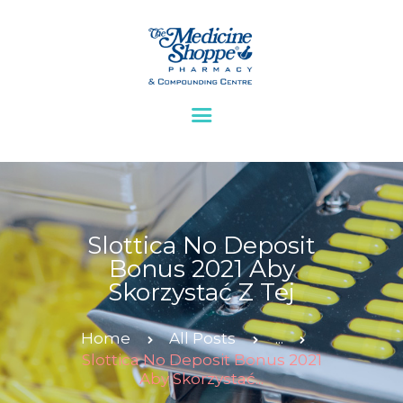
HOME
ABOUT
BLOG
SERVICES
CONTACTS
Slottica No Deposit
Bonus 2021 Aby
Skorzystać Z Tej
Home
All Posts
...
Slottica No Deposit Bonus 2021
Aby Skorzystać...