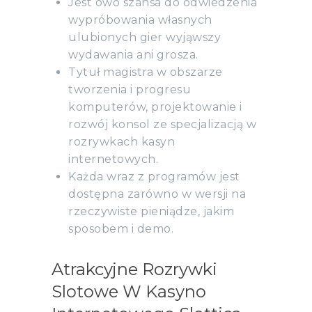
Jest owo szansa do odwiedzenia
wypróbowania własnych
ulubionych gier wyjąwszy
wydawania ani grosza.
Tytuł magistra w obszarze
tworzenia i progresu
komputerów, projektowanie i
rozwój konsol ze specjalizacją w
rozrywkach kasyn
internetowych.
Każda wraz z programów jest
dostępna zarówno w wersji na
rzeczywiste pieniądze, jakim
sposobem i demo.
Atrakcyjne Rozrywki
Slotowe W Kasyno