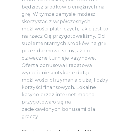
będziesz środków pieniężnych na
grę. W tymże zamysle możesz
skorzystać z współczesnych
możliwości płatniczych, jakie jest to
na rzecz Cię przygotowaliśmy. Od
suplementarnych środków na grę,
przez darmowe spiny, aż po
dziwaczne turnieje kasynowe.
Oferta bonusowa i rabatowa
wyrabia niespotykane dotąd
możliwości otrzymania dużej liczby
korzyści finansowych. Lokalne
kasyno przez internet mocno
przygotowało się na
zaciekawionych bonusami dla
graczy.