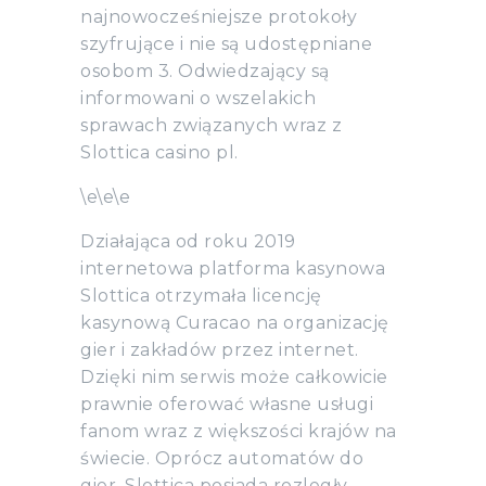
najnowocześniejsze protokoły
szyfrujące i nie są udostępniane
osobom 3. Odwiedzający są
informowani o wszelakich
sprawach związanych wraz z
Slottica casino pl.
\e\e\e
Działająca od roku 2019
internetowa platforma kasynowa
Slottica otrzymała licencję
kasynową Curacao na organizację
gier i zakładów przez internet.
Dzięki nim serwis może całkowicie
prawnie oferować własne usługi
fanom wraz z większości krajów na
świecie. Oprócz automatów do
gier, Slottica posiada rozległy