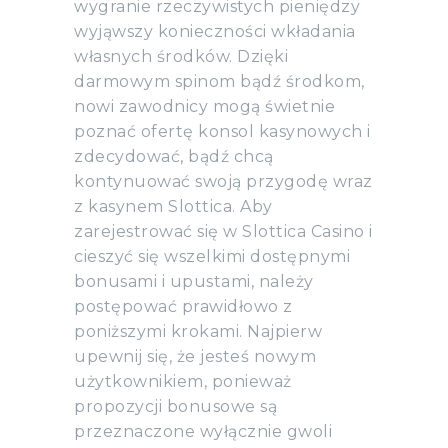
wygranie rzeczywistych pieniędzy
wyjąwszy konieczności wkładania
własnych środków. Dzięki
darmowym spinom bądź środkom,
nowi zawodnicy mogą świetnie
poznać ofertę konsol kasynowych i
zdecydować, bądź chcą
kontynuować swoją przygodę wraz
z kasynem Slottica. Aby
zarejestrować się w Slottica Casino i
cieszyć się wszelkimi dostępnymi
bonusami i upustami, należy
postępować prawidłowo z
poniższymi krokami. Najpierw
upewnij się, że jesteś nowym
użytkownikiem, ponieważ
propozycji bonusowe są
przeznaczone wyłącznie gwoli