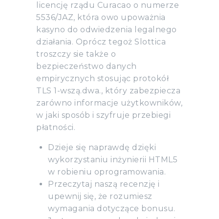
licencję rządu Curacao o numerze
5536/JAZ, która owo upoważnia
kasyno do odwiedzenia legalnego
działania. Oprócz tegoż Slottica
troszczy sie także o
bezpieczeństwo danych
empirycznych stosując protokół
TLS 1-wszą.dwa., który zabezpiecza
zarówno informacje użytkowników,
w jaki sposób i szyfruje przebiegi
płatności.
Dzieje się naprawdę dzięki
wykorzystaniu inżynierii HTML5
w robieniu oprogramowania.
Przeczytaj naszą recenzję i
upewnij się, że rozumiesz
wymagania dotyczące bonusu.