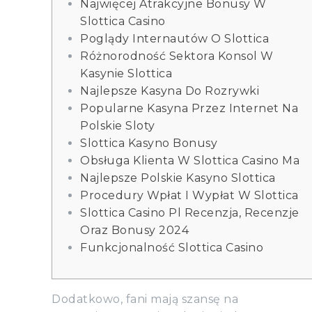
Najwięcej Atrakcyjne Bonusy W
Slottica Casino
Poglądy Internautów O Slottica
Różnorodność Sektora Konsol W
Kasynie Slottica
Najlepsze Kasyna Do Rozrywki
Popularne Kasyna Przez Internet Na
Polskie Sloty
Slottica Kasyno Bonusy
Obsługa Klienta W Slottica Casino Ma
Najlepsze Polskie Kasyno Slottica
Procedury Wpłat I Wypłat W Slottica
Slottica Casino Pl Recenzja, Recenzje
Oraz Bonusy 2024
Funkcjonalność Slottica Casino
Dodatkowo, fani mają szansę na