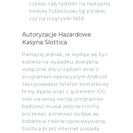
czekać cały tydzień na następną
kolejkę futbolowej ligi polskiej
czy na rozgrywki NBA.
Autoryzacje Hazardowe
Kasyna Slottica
Pamiętaj jednak, że wydaje się być
kobieta na wypadku dostępna
wyłącznie dla urządzeń wraz z
programem operacyjnym Android.
Jeśli posiadasz telefon komórkowy
firmy Apple wraz z systemem iOS,
owo na swoją wersję programów
będziesz musiał jeszcze trochę
poczekać, ponieważ wydaje się
kobieta w trakcie opracowywania.
Slottica przez internet posiada