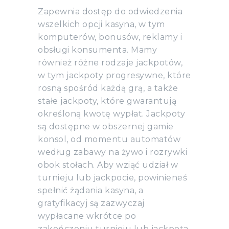
Zapewnia dostęp do odwiedzenia
wszelkich opcji kasyna, w tym
komputerów, bonusów, reklamy i
obsługi konsumenta. Mamy
również różne rodzaje jackpotów,
w tym jackpoty progresywne, które
rosną spośród każdą grą, a także
stałe jackpoty, które gwarantują
określoną kwotę wypłat. Jackpoty
są dostępne w obszernej gamie
konsol, od momentu automatów
według zabawy na żywo i rozrywki
obok stołach. Aby wziąć udział w
turnieju lub jackpocie, powinieneś
spełnić żądania kasyna, a
gratyfikacyj są zazwyczaj
wypłacane wkrótce po
zakończeniu turnieju lub jackpota.