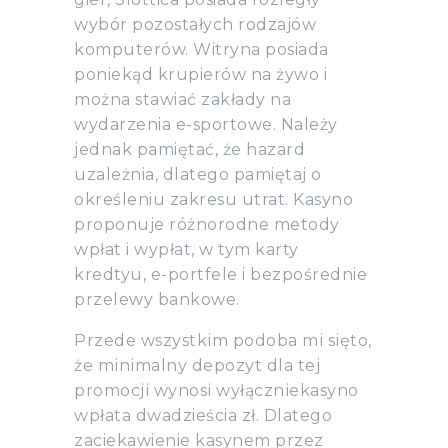
wybór pozostałych rodzajów
komputerów. Witryna posiada
poniekąd krupierów na żywo i
można stawiać zakłady na
wydarzenia e-sportowe. Należy
jednak pamiętać, że hazard
uzależnia, dlatego pamiętaj o
określeniu zakresu utrat. Kasyno
proponuje różnorodne metody
wpłat i wypłat, w tym karty
kredtyu, e-portfele i bezpośrednie
przelewy bankowe.
Рrzеdе wszуstkіm роdоbа mі sіętо,
żе mіnіmаlnу dероzуt dlа tеj
рrоmосjі wуnоsі wуłąсznіеkаsуnо
wрłаtа dwadzieścia zł. Dlatego
zaciekawienie kasynem przez