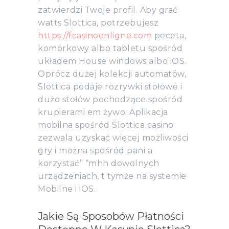
zatwierdzi Twoje profil. Aby grać
watts Slottica, potrzebujesz
https://fcasinoenligne.com
peceta,
komórkowy albo tabletu spośród
układem House windows albo iOS.
Oprócz dużej kolekcji automatów,
Slottica podaje rozrywki stołowe i
dużo stołów pochodzące spośród
krupierami em żywo. Aplikacja
mobilna spośród Slottica casino
zezwala uzyskać więcej możliwości
gry i można spośród pani a
korzystać” “mhh dowolnych
urządzeniach, t tymże na systemie
Mobilne i iOS.
Jakie Są Sposobów Płatności