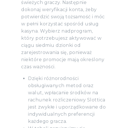
świeżych graczy. Następnie
dokonaj weryfikacji konta, żeby
potwierdzić swoją tożsamość i móc
w pełni korzystać spośród usług
kasyna. Wybierz nadprogram,
który potrzebujesz aktywować w
ciągu siedmiu dzionki od
zarejestrowania się, ponieważ
niektóre promocje mają określony
czas ważności.
Dzięki różnorodności
obsługiwanych metod oraz
walut, wpłacanie środków na
rachunek rozliczeniowy Slottica
jest zwykłe i uporządkowane do
indywidualnych preferencji
każdego gracza.