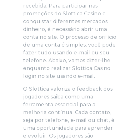
recebida. Para participar nas
promoções do Slottica Casino e
conquistar diferentes mercados
dinheiro, é necessário abrir uma
conta no site. O processo de orifício
de uma conta é simples, você pode
fazer tudo usando e-mail ou seu
telefone. Abaixo, vamos dizer-lhe
enquanto realizar Slottica Casino
login no site usando e-mail.
O Slottica valoriza o feedback dos
jogadores saiba como uma
ferramenta essencial para a
melhoria contínua. Cada contato,
seja por telefone, e-mail ou chat, é
uma oportunidade para aprender
e evoluir. Os jogadores são