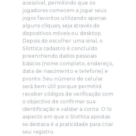
acessível, permitindo que os
jogadores comecem a jogar seus
jogos favoritos utilizando apenas
alguns cliques, seja através de
dispositivos móveis ou desktop.
Depois do escolher uma sinal, o
Slottica cadastro é concluído
preenchendo dados pessoais
básicos (nome completo, endereço,
data de nascimento e telefone) e
pronto. Seu número de celular
será bem útil porque permitirá
receber códigos de verificação com
o objectivo de confirmar sua
identificação e validar a conta. O 1o
aspecto em que o Slottica apostas
se destaca é a praticidade para criar
seu registro.