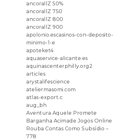
ancorallZ 50%
ancorallZ 750
ancorallZ 800
ancorallZ 900
apolonio.escasinos-con-deposito-
minimo-1-e
apoteket4
aquaservice-alicante.es
aquinascenterphilly.org2
articles
arystalifescience
ateliermasomi.com
atlas-export.c
aug_bh
Aventura Aquele Promete
Barganha Acimade Jogos Online
Rouba Contas Como Subsídio –
778