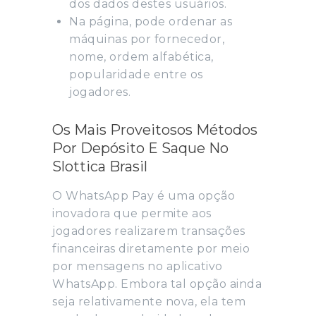
dos dados destes usuários.
Na página, pode ordenar as
máquinas por fornecedor,
nome, ordem alfabética,
popularidade entre os
jogadores.
Os Mais Proveitosos Métodos
Por Depósito E Saque No
Slottica Brasil
O WhatsApp Pay é uma opção
inovadora que permite aos
jogadores realizarem transações
financeiras diretamente por meio
por mensagens no aplicativo
WhatsApp. Embora tal opção ainda
seja relativamente nova, ela tem