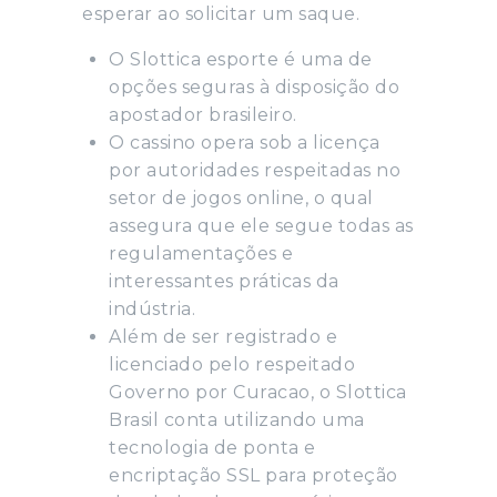
esperar ao solicitar um saque.
O Slottica esporte é uma de
opções seguras à disposição do
apostador brasileiro.
O cassino opera sob a licença
por autoridades respeitadas no
setor de jogos online, o qual
assegura que ele segue todas as
regulamentações e
interessantes práticas da
indústria.
Além de ser registrado e
licenciado pelo respeitado
Governo por Curacao, o Slottica
Brasil conta utilizando uma
tecnologia de ponta e
encriptação SSL para proteção