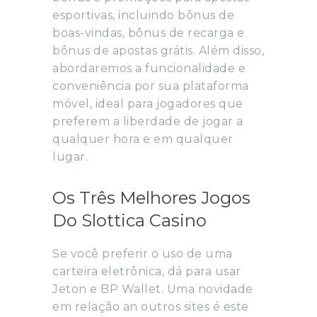
esportivas, incluindo bônus de
boas-vindas, bônus de recarga e
bônus de apostas grátis. Além disso,
abordaremos a funcionalidade e
conveniência por sua plataforma
móvel, ideal para jogadores que
preferem a liberdade de jogar a
qualquer hora e em qualquer
lugar.
Os Três Melhores Jogos
Do Slottica Casino
Se você preferir o uso de uma
carteira eletrônica, dá para usar
Jeton e BP Wallet. Uma novidade
em relação an outros sites é este