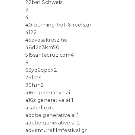
22bet Schweiz
3
4
40-burning-hot-6-reels.gr
4122
45evesakresz.hu
48d2e3km50
515santacruz.com4
6
63yq6qpdx2
7Slots
99h.in2
a16z generative ai
a16z generative ai 1
acabelle.de
adobe generative ai 1
adobe generative ai 2
adventurefilmfestival.gr