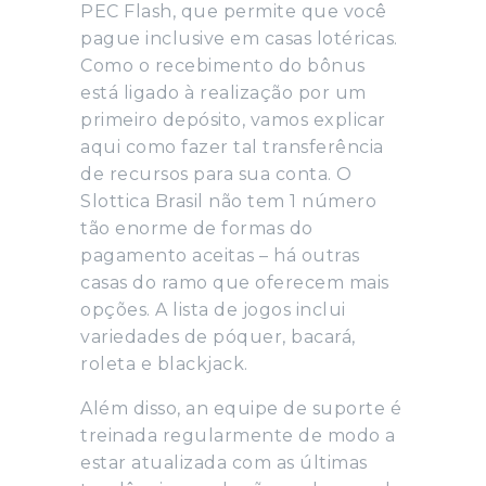
PEC Flash, que permite que você
pague inclusive em casas lotéricas.
Como o recebimento do bônus
está ligado à realização por um
primeiro depósito, vamos explicar
aqui como fazer tal transferência
de recursos para sua conta. O
Slottica Brasil não tem 1 número
tão enorme de formas do
pagamento aceitas – há outras
casas do ramo que oferecem mais
opções. A lista de jogos inclui
variedades de póquer, bacará,
roleta e blackjack.
Além disso, an equipe de suporte é
treinada regularmente de modo a
estar atualizada com as últimas