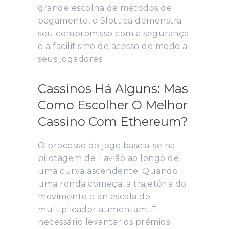
grande escolha de métodos de
pagamento, o Slottica demonstra
seu compromisso com a segurança
e a facilitismo de acesso de modo a
seus jogadores.
Cassinos Há Alguns: Mas
Como Escolher O Melhor
Cassino Com Ethereum?
O processo do jogo baseia-se na
pilotagem de 1 avião ao longo de
uma curva ascendente. Quando
uma ronda começa, a trajetória do
movimento e an escala do
multiplicador aumentam. É
necessário levantar os prémios