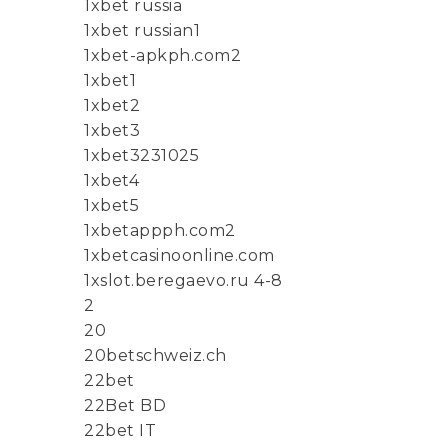
1xbet russia
1xbet russian1
1xbet-apkph.com2
1xbet1
1xbet2
1xbet3
1xbet3231025
1xbet4
1xbet5
1xbetappph.com2
1xbetcasinoonline.com
1xslot.beregaevo.ru 4-8
2
20
20betschweiz.ch
22bet
22Bet BD
22bet IT