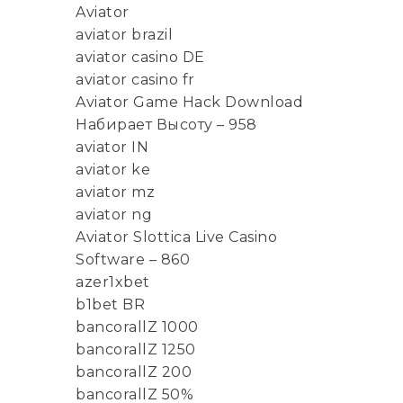
Aviator
aviator brazil
aviator casino DE
aviator casino fr
Aviator Game Hack Download
Набирает Высоту – 958
aviator IN
aviator ke
aviator mz
aviator ng
Aviator Slottica Live Casino
Software – 860
azer1xbet
b1bet BR
bancorallZ 1000
bancorallZ 1250
bancorallZ 200
bancorallZ 50%