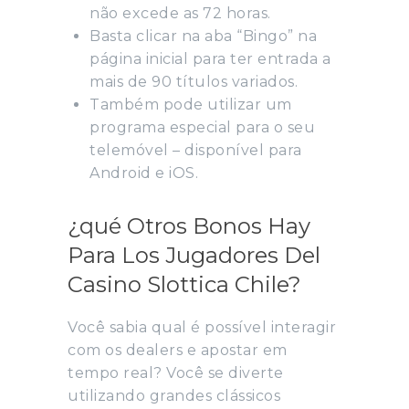
não excede as 72 horas.
Basta clicar na aba “Bingo” na
página inicial para ter entrada a
mais de 90 títulos variados.
Também pode utilizar um
programa especial para o seu
telemóvel – disponível para
Android e iOS.
¿qué Otros Bonos Hay
Para Los Jugadores Del
Casino Slottica Chile?
Você sabia qual é possível interagir
com os dealers e apostar em
tempo real? Você se diverte
utilizando grandes clássicos