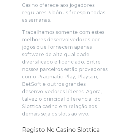
Casino oferece aos jogadores
regulares 3 bónus freespin todas
as semanas.
Trabalhamos somente com estes
melhores desenvolvedores por
jogos que fornecem apenas
software de alta qualidade,
diversificado e licenciado. Entre
nossos parceiros estão provedores
como Pragmatic Play, Playson,
BetSoft e outros grandes
desenvolvedores líderes. Agora,
talvez o principal diferencial do
Slottica casino em relação aos
demais seja os slots ao vivo.
Registo No Casino Slottica