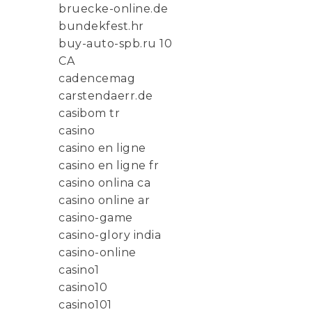
bruecke-online.de
bundekfest.hr
buy-auto-spb.ru 10
CA
cadencemag
carstendaerr.de
casibom tr
casino
casino en ligne
casino en ligne fr
casino onlina ca
casino online ar
casino-game
casino-glory india
casino-online
casino1
casino10
casino101