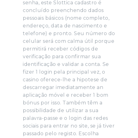
senha, este Slottica cadastro é
concluído preenchendo dados
pessoais básicos (nome completo,
endereço, data de nascimento e
telefone) e pronto. Seu número do
celular será com calma útil porque
permitirá receber códigos de
verificação para confirmar sua
identificação e validar a conta. Se
fizer 1 login pela principal vez, o
casino oferece-lhe a hipotese de
descarregar imediatamente an
aplicação móvel e receber 1 bom
bónus por isso. Também têm a
possibilidade de utilizar a sua
palavra-passe e o login das redes
sociais para entrar no site, se já tiver
passado pelo registo. Escolha