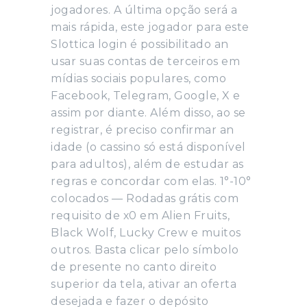
jogadores. A última opção será a
mais rápida, este jogador para este
Slottica login é possibilitado an
usar suas contas de terceiros em
mídias sociais populares, como
Facebook, Telegram, Google, X e
assim por diante. Além disso, ao se
registrar, é preciso confirmar an
idade (o cassino só está disponível
para adultos), além de estudar as
regras e concordar com elas. 1°-10°
colocados — Rodadas grátis com
requisito de х0 em Alien Fruits,
Black Wolf, Lucky Crew e muitos
outros. Basta clicar pelo símbolo
de presente no canto direito
superior da tela, ativar an oferta
desejada e fazer o depósito