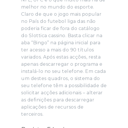
melhor no mundo do esporte.
Claro de que o jogo mais popular
no País do futebol liga das não
poderia ficar de fora do catálogo
do Slottica cassino. Basta clicar na
aba “Bingo” na página inicial para
ter acesso a mais do 90 títulos
variados. Após estas acções, resta
apenas descarregar o programa e
instalá-lo no seu telefone. Em cada
um destes quadros, o sistema do
seu telefone têm a possibilidade de
solicitar acções adicionais – alterar
as definições para descarregar
aplicações de recursos de
terceiros.