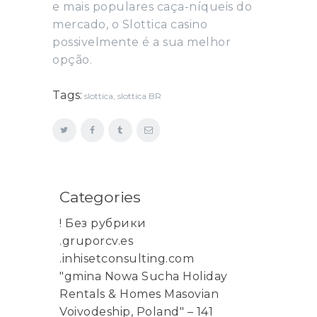
e mais populares caça-níqueis do
mercado, o Slottica casino
possivelmente é a sua melhor
opção.
Tags:
slottica
,
slottica BR
Categories
! Без рубрики
.gruporcv.es
.inhisetconsulting.com
"gmina Nowa Sucha Holiday
Rentals & Homes Masovian
Voivodeship, Poland" – 141