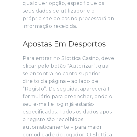
qualquer opção, especifique os
seus dados de utilizador e o
próprio site do casino processará an
informação recebida.
Apostas Em Desportos
Para entrar no Slottica Casino, deve
clicar pelo botão “Autorizar”, qual
se encontra no canto superior
direito da página – ao lado de
“Registo”. De seguida, aparecerá 1
formulário para preencher, onde o
seu e-mail e login já estarão
especificados. Todos os dados após
o registo são recolhidos
automaticamente – para maior
comodidade do jogador. O Slottica