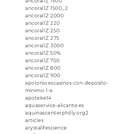
ancorallZ 1500
ancorallZ 1500_2
ancorallZ 2000
ancorallZ 220
ancorallZ 250
ancorallZ 275
ancorallZ 3000
ancorallZ 50%
ancorallZ 750
ancorallZ 800
ancorallZ 900
apolonio.escasinos-con-deposito-
minimo-1-e
apoteket4
aquaservice-alicante.es
aquinascenterphilly.org2
articles
arystalifescience