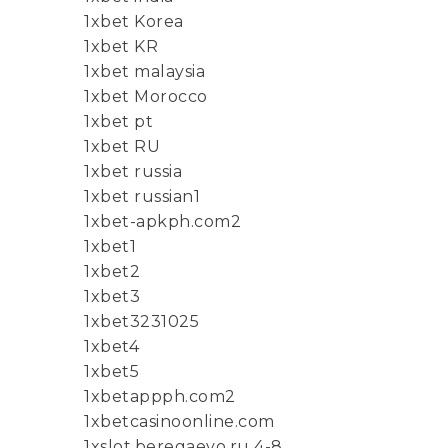
1xbet Korea
1xbet KR
1xbet malaysia
1xbet Morocco
1xbet pt
1xbet RU
1xbet russia
1xbet russian1
1xbet-apkph.com2
1xbet1
1xbet2
1xbet3
1xbet3231025
1xbet4
1xbet5
1xbetappph.com2
1xbetcasinoonline.com
1xslot.beregaevo.ru 4-8