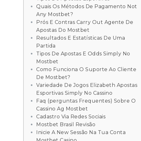
Quais Os Métodos De Pagamento Not
Any Mostbet?
Prós E Contras Carry Out Agente De
Apostas Do Mostbet
Resultados E Estatísticas De Uma
Partida
Tipos De Apostas E Odds Simply No
Mostbet
Como Funciona O Suporte Ao Cliente
De Mostbet?
Variedade De Jogos Elizabeth Apostas
Esportivas Simply No Cassino
Faq (perguntas Frequentes) Sobre O
Cassino Ag Mostbet
Cadastro Via Redes Sociais
Mostbet Brasil Revisão
Inicie A New Sessão Na Tua Conta
Mostbet Casino