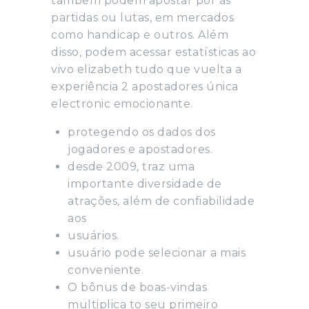
também podem apostar por as
partidas ou lutas, em mercados
como handicap e outros. Além
disso, podem acessar estatísticas ao
vivo elizabeth tudo que vuelta a
experiência 2 apostadores única
electronic emocionante.
protegendo os dados dos
jogadores e apostadores.
desde 2009, traz uma
importante diversidade de
atrações, além de confiabilidade
aos
usuários.
usuário pode selecionar a mais
conveniente.
O bônus de boas-vindas
multiplica to seu primeiro