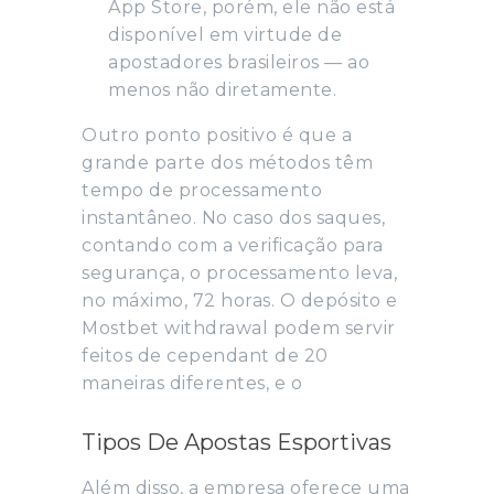
App Store, porém, ele não está
disponível em virtude de
apostadores brasileiros — ao
menos não diretamente.
Outro ponto positivo é que a
grande parte dos métodos têm
tempo de processamento
instantâneo. No caso dos saques,
contando com a verificação para
segurança, o processamento leva,
no máximo, 72 horas. O depósito e
Mostbet withdrawal podem servir
feitos de cependant de 20
maneiras diferentes, e o
Tipos De Apostas Esportivas
Além disso, a empresa oferece uma