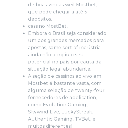
de boas-vindas weil Mostbet,
que pode chegar a até 5
depósitos.
cassino MostBet.
Embora o Brasil seja considerado
um dos grandes mercados para
apostas, some sort of indústria
ainda não atingiu o seu
potencial no país por causa da
situação legal abundante.
A seção de cassinos ao vivo em
Mostbet é bastante vasta, com
alguma seleção de twenty-four
fornecedores de application,
como Evolution Gaming,
Skywind Live, LuckyStreak,
Authentic Gaming, TVBet, e
muitos diferentes!