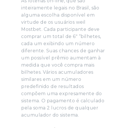
As loterias on-line, que são
inteiramente legais no Brasil, são
alguma escolha disponível em
virtude de os usuários weil
Mostbet. Cada participante deve
comprar um total de 6″ “bilhetes,
cada um exibindo um número
diferente. Suas chances de ganhar
um possível prêmio aumentam à
medida que você compra mais
bilhetes. Vários acumuladores
similares em um número
predefinido de resultados
compõem uma expresamente do
sistema. O pagamento é calculado
pela soma 2 lucros de qualquer
acumulador do sistema.