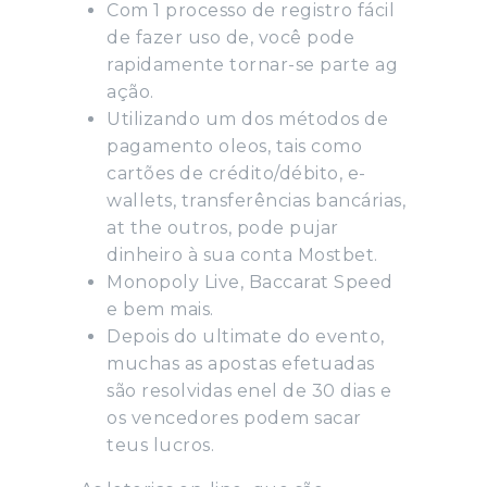
Com 1 processo de registro fácil
de fazer uso de, você pode
rapidamente tornar-se parte ag
ação.
Utilizando um dos métodos de
pagamento oleos, tais como
cartões de crédito/débito, e-
wallets, transferências bancárias,
at the outros, pode pujar
dinheiro à sua conta Mostbet.
Monopoly Live, Baccarat Speed
e bem mais.
Depois do ultimate do evento,
muchas as apostas efetuadas
são resolvidas enel de 30 dias e
os vencedores podem sacar
teus lucros.