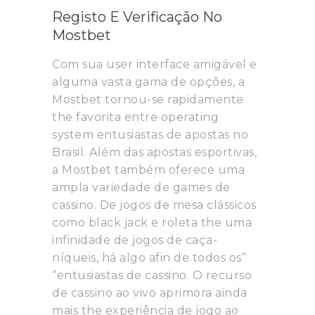
Registo E Verificação No
Mostbet
Com sua user interface amigável e
alguma vasta gama de opções, a
Mostbet tornou-se rapidamente
the favorita entre operating
system entusiastas de apostas no
Brasil. Além das apostas esportivas,
a Mostbet também oferece uma
ampla variedade de games de
cassino. De jogos de mesa clássicos
como black jack e roleta the uma
infinidade de jogos de caça-
níqueis, há algo afin de todos os”
“entusiastas de cassino. O recurso
de cassino ao vivo aprimora ainda
mais the experiência de jogo ao