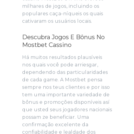
milhares de jogos, incluindo os
populares caça-níqueis os quais
cativaram os usuários locais.
Descubra Jogos E Bônus No
Mostbet Cassino
Há muitos resultados plausíveis
nos quais você pode arriesgar,
dependendo das particularidades
de cada game. A Mostbet pensa
sempre nos teus clientes e por isso
tem uma importante variedade de
bônus e promoções disponíveis así
que usted seus jogadores nacionais
possam ze beneficiar. Uma
confirmação excelente da
confiabilidade e lealdade dos