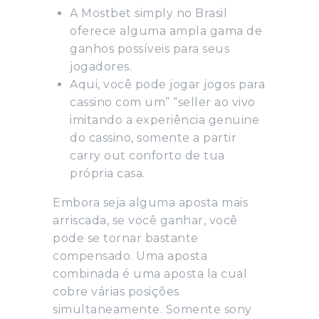
A Mostbet simply no Brasil
oferece alguma ampla gama de
ganhos possíveis para seus
jogadores.
Aqui, você pode jogar jogos para
cassino com um” “seller ao vivo
imitando a experiência genuine
do cassino, somente a partir
carry out conforto de tua
própria casa.
Embora seja alguma aposta mais
arriscada, se você ganhar, você
pode se tornar bastante
compensado. Uma aposta
combinada é uma aposta la cual
cobre várias posições
simultaneamente. Somente sony