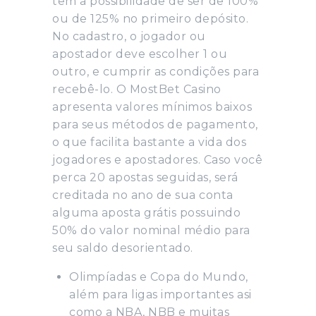
tem a possibilidade de ser de 100%
ou de 125% no primeiro depósito.
No cadastro, o jogador ou
apostador deve escolher 1 ou
outro, e cumprir as condições para
recebê-lo. O MostBet Casino
apresenta valores mínimos baixos
para seus métodos de pagamento,
o que facilita bastante a vida dos
jogadores e apostadores. Caso você
perca 20 apostas seguidas, será
creditada no ano de sua conta
alguma aposta grátis possuindo
50% do valor nominal médio para
seu saldo desorientado.
Olimpíadas e Copa do Mundo,
além para ligas importantes asi
como a NBA, NBB e muitas