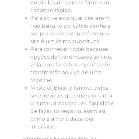
possibilidade para se fazer um
cadastro rápido.
Para aqueles o qual preferem
não baixar o aplicativo venha a
ser por quais razones forem, o
site é um ótimo substituto.
Para conhecer todas because
opções de transmissões ao vivo,
veja a seção sobre esportes de
transmissão ao vivo de uma
Mostbet.
Mostbet Brasil é famoso pelos
seus reviews que mencionam a
prontitud dos saques, facilidade
de fazer to registro, assim asi
como a simplicidade weil
interface.