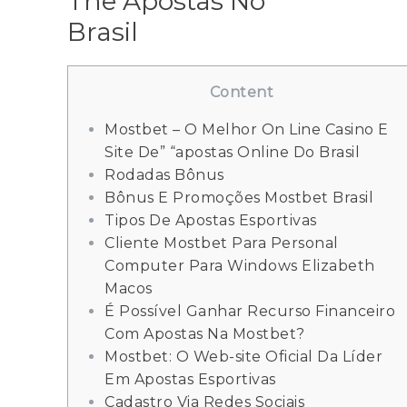
The Apostas No
Brasil
Content
Mostbet – O Melhor On Line Casino E
Site De” “apostas Online Do Brasil
Rodadas Bônus
Bônus E Promoções Mostbet Brasil
Tipos De Apostas Esportivas
Cliente Mostbet Para Personal
Computer Para Windows Elizabeth
Macos
É Possível Ganhar Recurso Financeiro
Com Apostas Na Mostbet?
Mostbet: O Web-site Oficial Da Líder
Em Apostas Esportivas
Cadastro Via Redes Sociais