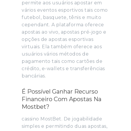
permite aos usuários apostar em
vários eventos esportivos tais como
futebol, basquete, tênis e muito
cependant. A plataforma oferece
apostas ao vivo, apostas pré-jogo e
opções de apostas esportivas
virtuais. Ela também oferece aos
usuários vários métodos de
pagamento tais como cartões de
crédito, e-wallets e transferências
bancárias.
É Possível Ganhar Recurso
Financeiro Com Apostas Na
Mostbet?
cassino MostBet. De jogabilidade
simples e permitindo duas apostas,