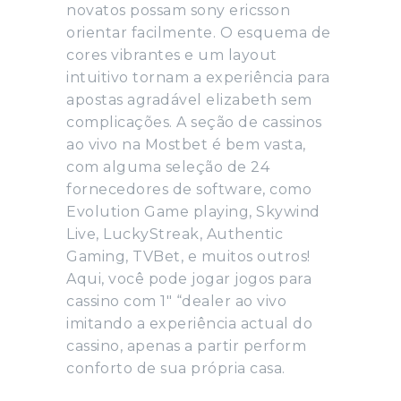
novatos possam sony ericsson
orientar facilmente. O esquema de
cores vibrantes e um layout
intuitivo tornam a experiência para
apostas agradável elizabeth sem
complicações. A seção de cassinos
ao vivo na Mostbet é bem vasta,
com alguma seleção de 24
fornecedores de software, como
Evolution Game playing, Skywind
Live, LuckyStreak, Authentic
Gaming, TVBet, e muitos outros!
Aqui, você pode jogar jogos para
cassino com 1″ “dealer ao vivo
imitando a experiência actual do
cassino, apenas a partir perform
conforto de sua própria casa.