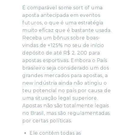
É comparável some sort of uma
aposta antecipada em eventos
futuros, o que é uma estratégia
muito eficaz que é bastante usada.
Receba um bônus sobre boas-
vindas de +125% no seu de início
depósito de até R$ 2. 200 para
apostas esportivas. Embora o País
brasileiro seja considerado um dos
grandes mercados para apostas, a
new indústria ainda não atingiu o
teu potencial no país por causa de
uma situação legal superiore.
Apostas não são totalmente legais
no Brasil, mas são regulamentadas
por certas políticas.
Ele contém todas as