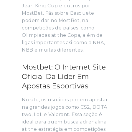
Jean King Cup e outros por
MostBet. Fãs sobre Basquete
podem dar no MostBet, na
competições de países, como
Olimpíadas at the Copa, além de
ligas importantes asi como a NBA,
NBB e muitas diferentes.
Mostbet: O Internet Site
Oficial Da Líder Em
Apostas Esportivas
No site, os usuários podem apostar
na grandes jogos como CS2, DOTA
two, LoL e Valorant. Essa seção é
ideal para quem busca adrenalina
at the estratégia em competições