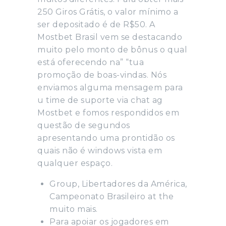
250 Giros Grátis, o valor mínimo a
ser depositado é de R$50. A
Mostbet Brasil vem se destacando
muito pelo monto de bônus o qual
está oferecendo na” “tua
promoção de boas-vindas. Nós
enviamos alguma mensagem para
u time de suporte via chat ag
Mostbet e fomos respondidos em
questão de segundos
apresentando uma prontidão os
quais não é windows vista em
qualquer espaço.
Group, Libertadores da América,
Campeonato Brasileiro at the
muito mais.
Para apoiar os jogadores em