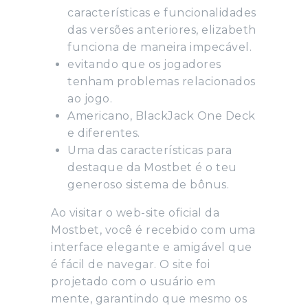
características e funcionalidades
das versões anteriores, elizabeth
funciona de maneira impecável.
evitando que os jogadores
tenham problemas relacionados
ao jogo.
Americano, BlackJack One Deck
e diferentes.
Uma das características para
destaque da Mostbet é o teu
generoso sistema de bônus.
Ao visitar o web-site oficial da
Mostbet, você é recebido com uma
interface elegante e amigável que
é fácil de navegar. O site foi
projetado com o usuário em
mente, garantindo que mesmo os