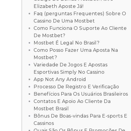
Elizabeth Aposte Já!
Faq (perguntas Frequentes) Sobre O
Cassino De Uma Mostbet
Como Funciona O Suporte Ao Cliente
De Mostbet?
Mostbet É Legal No Brasil?
Como Posso Fazer Uma Aposta Na
Mostbet?
Variedade De Jogos E Apostas
Esportivas Simply No Cassino
App Not Any Android
Processo De Registro E Verificação
Benefícios Para Os Usuários Brasileiros
Contatos E Apoio Ao Cliente Da
Mostbet Brasil
Bônus De Boas-vindas Para E-sports E
Cassinos
Quais São Os Bônus E Promoções De