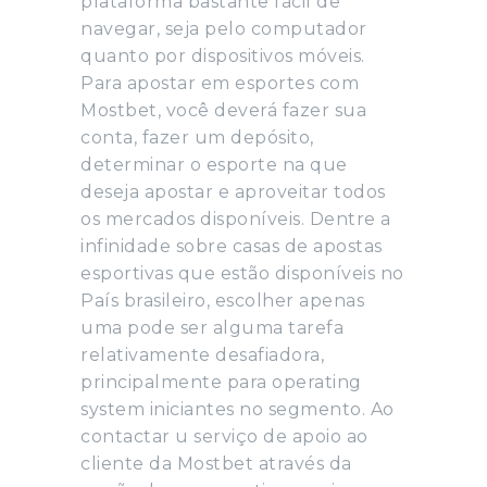
plataforma bastante fácil de
navegar, seja pelo computador
quanto por dispositivos móveis.
Para apostar em esportes com
Mostbet, você deverá fazer sua
conta, fazer um depósito,
determinar o esporte na que
deseja apostar e aproveitar todos
os mercados disponíveis. Dentre a
infinidade sobre casas de apostas
esportivas que estão disponíveis no
País brasileiro, escolher apenas
uma pode ser alguma tarefa
relativamente desafiadora,
principalmente para operating
system iniciantes no segmento. Ao
contactar u serviço de apoio ao
cliente da Mostbet através da