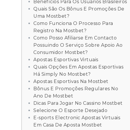
Benefícios Para Os Usuários Brasileiros
Quais São Os Bônus E Promoções De
Uma Mostbet?
Como Funciona O Processo Para
Registro Na Mostbet?
Como Posso Afiliarse Em Contacto
Possuindo O Serviço Sobre Apoio Ao
Consumidor Mostbet?
Apostas Esportivas Virtuais
Quais Opções Em Apostas Esportivas
Há Simply No Mostbet?
Apostas Esportivas Na Mostbet
Bônus E Promoções Regulares No
Ano De Mostbet
Dicas Para Jogar No Cassino Mostbet
Selecione O Esporte Desejado
E-sports Electronic Apostas Virtuais
Em Casa De Aposta Mostbet