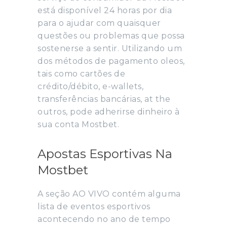
está disponível 24 horas por dia
para o ajudar com quaisquer
questões ou problemas que possa
sostenerse a sentir. Utilizando um
dos métodos de pagamento oleos,
tais como cartões de
crédito/débito, e-wallets,
transferências bancárias, at the
outros, pode adherirse dinheiro à
sua conta Mostbet.
Apostas Esportivas Na
Mostbet
A seção AO VIVO contém alguma
lista de eventos esportivos
acontecendo no ano de tempo