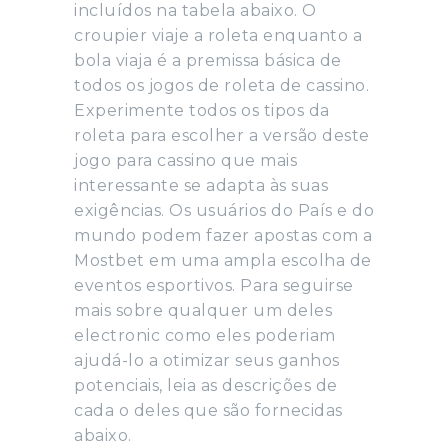
incluídos na tabela abaixo. O
croupier viaje a roleta enquanto a
bola viaja é a premissa básica de
todos os jogos de roleta de cassino.
Experimente todos os tipos da
roleta para escolher a versão deste
jogo para cassino que mais
interessante se adapta às suas
exigências. Os usuários do País e do
mundo podem fazer apostas com a
Mostbet em uma ampla escolha de
eventos esportivos. Para seguirse
mais sobre qualquer um deles
electronic como eles poderiam
ajudá-lo a otimizar seus ganhos
potenciais, leia as descrições de
cada o deles que são fornecidas
abaixo.