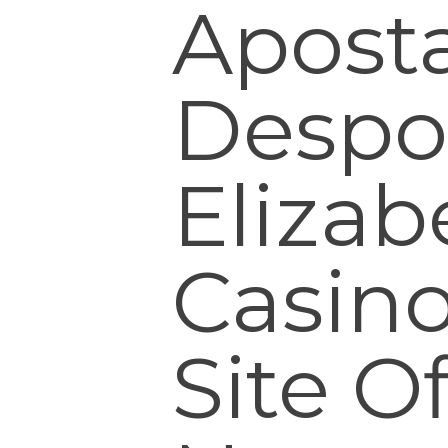
Apost
Despor
Elizab
Casino
Site O