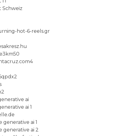
 IT
t Schweiz
rning-hot-6-reels.gr
esakresz.hu
e3km50
antacruz.com4
6qpdx2
s
n2
generative ai
generative ai 1
lle.de
 generative ai 1
 generative ai 2