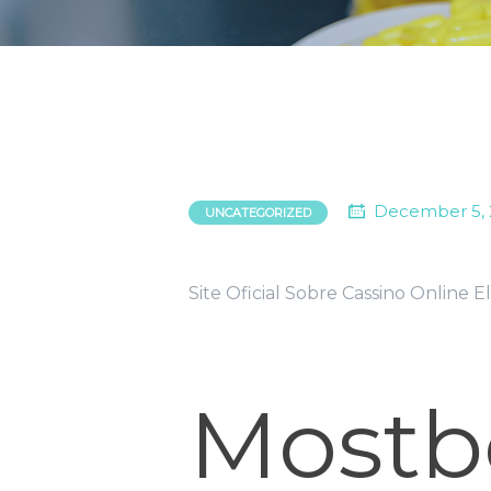
December 5, 
UNCATEGORIZED
Site Oficial Sobre Cassino Online E
Mostb