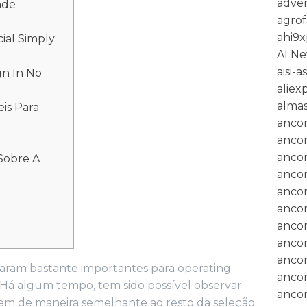
adven
nde
agrof
ahi9
cial Simply
AI N
aisi-a
gn In No
aliex
alma
is Para
ancor
ancor
ancor
Sobre A
ancor
ancor
ancor
ancor
ancor
ancor
ornaram bastante importantes para operating
ancor
. Há algum tempo, tem sido possível observar
ancor
vem de maneira semelhante ao resto da seleção