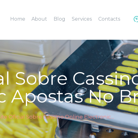
HOME
Home
About
Blog
Services
Contacts
ABOUT
BLOG
SERVICES
CONTACTS
ial Sobre Cassin
c Apostas No Br
Site Oficial Sobre Cassino Online Electronic...