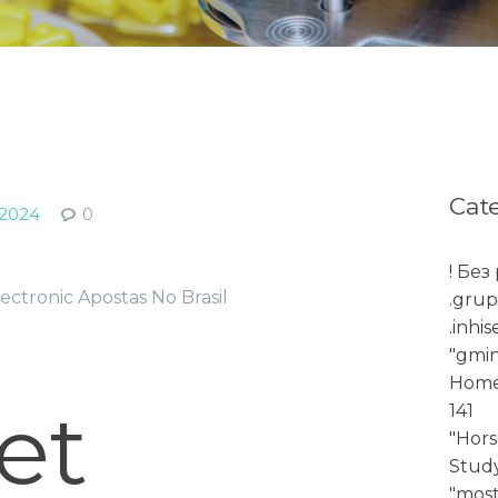
Cat
2024
0
! Бе
lectronic Apostas No Brasil
.grup
.inhi
"gmin
Homes
et
141
"Hors
Study
"most