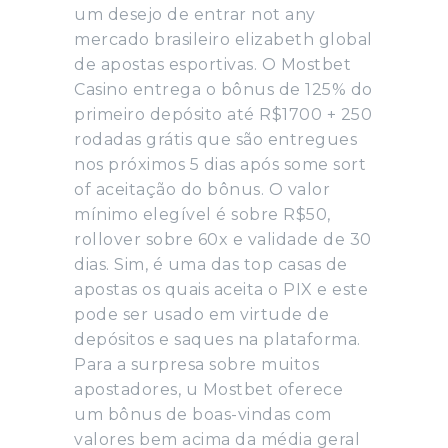
um desejo de entrar not any
mercado brasileiro elizabeth global
de apostas esportivas. O Mostbet
Casino entrega o bônus de 125% do
primeiro depósito até R$1700 + 250
rodadas grátis que são entregues
nos próximos 5 dias após some sort
of aceitação do bônus. O valor
mínimo elegível é sobre R$50,
rollover sobre 60x e validade de 30
dias. Sim, é uma das top casas de
apostas os quais aceita o PIX e este
pode ser usado em virtude de
depósitos e saques na plataforma.
Para a surpresa sobre muitos
apostadores, u Mostbet oferece
um bônus de boas-vindas com
valores bem acima da média geral