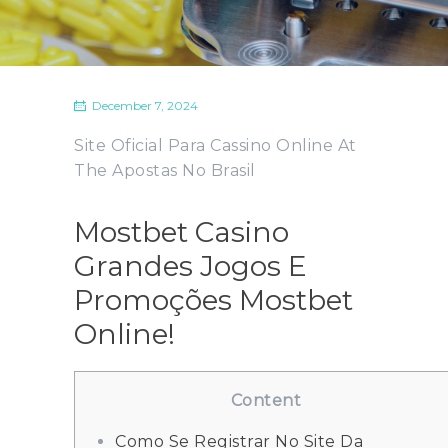
December 7, 2024
Site Oficial Para Cassino Online At
The Apostas No Brasil
Mostbet Casino
Grandes Jogos E
Promoções Mostbet
Online!
Content
Como Se Registrar No Site Da