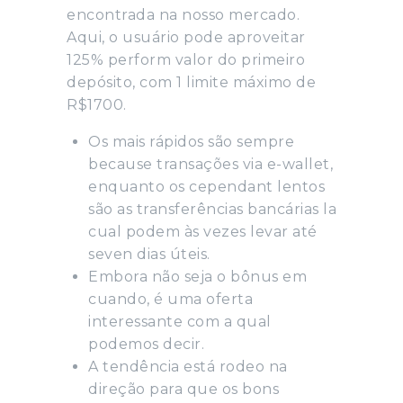
encontrada na nosso mercado.
Aqui, o usuário pode aproveitar
125% perform valor do primeiro
depósito, com 1 limite máximo de
R$1700.
Os mais rápidos são sempre
because transações via e-wallet,
enquanto os cependant lentos
são as transferências bancárias la
cual podem às vezes levar até
seven dias úteis.
Embora não seja o bônus em
cuando, é uma oferta
interessante com a qual
podemos decir.
A tendência está rodeo na
direção para que os bons