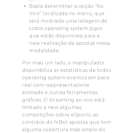
Basta determinar a opção “Ao
Vivo” localizada no menu, que
será mostrada uma listagem de
todos operating system jogos
que estão disponíveis para a
new realização de apostas nessa
modalidade.
Por mais um lado, o manipulador
disponibiliza as estatísticas de todos
operating system eventos em pace
real com rappresentazione
animado e outras ferramentas
gráficas. O streaming ao vivo está
limitado a new algumas
competições sobre eSports, ao
contrário do 1xBet apostas que tem
alguma cobertura mais ampla do