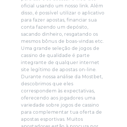
oficial usando um nosso link. Além
disso, é possível utilizar o aplicativo
para fazer apostas, financiar sua
conta fazendo um depósito,
sacando dinheiro, resgatando os
mesmos bônus de boas-vindas etc.
Uma grande seleção de jogos de
cassino de qualidade é parte
integrante de qualquer internet
site legítimo de apostas on-line.
Durante nossa análise da Mostbet,
descobrimos que eles
correspondem às expectativas,
oferecendo aos jogadores uma
variedade sobre jogos de cassino
para complementar tua oferta de
apostas esportivas. Muitos
apostadores estão à procura por