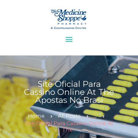
HOME
ABOUT
BLOG
SERVICES
CONTACTS
Site Oficial Para
Cassino Online At The
Apostas No Brasi
Home
All Posts
...
Site Oficial Para Cassino Online At
The...