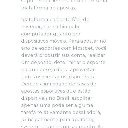
suporte ao cliente ao escolher uma
plataforma de apostas.
plataforma bastante fácil de
navegar, parecchio pelo
computador quanto por
dispositivos móveis. Para apostar no
ano de esportes com Mostbet, você
deverá produzir sua conta, realizar
um depósito, determinar o esporte
na que deseja dar e aproveitar
todos os mercados disponíveis.
Dentre a infinidade de casas de
apostas esportivas que estão
disponíveis no Brasil, escolher
apenas uma pode ser alguma
tarefa relativamente desafiadora,
principalmente para operating
system iniciantes no segmento. Ao