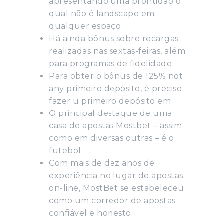
apresentando uma prontidão o
qual não é landscape em
qualquer espaço.
Há ainda bônus sobre recargas
realizadas nas sextas-feiras, além
para programas de fidelidade
Para obter o bônus de 125% not
any primeiro depósito, é preciso
fazer u primeiro depósito em
O principal destaque de uma
casa de apostas Mostbet – assim
como em diversas outras – é o
futebol.
Com mais de dez anos de
experiência no lugar de apostas
on-line, MostBet se estabeleceu
como um corredor de apostas
confiável e honesto.