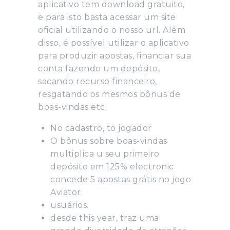
aplicativo tem download gratuito,
e para isto basta acessar um site
oficial utilizando o nosso url. Além
disso, é possível utilizar o aplicativo
para produzir apostas, financiar sua
conta fazendo um depósito,
sacando recurso financeiro,
resgatando os mesmos bônus de
boas-vindas etc.
No cadastro, to jogador
O bônus sobre boas-vindas
multiplica u seu primeiro
depósito em 125% electronic
concede 5 apostas grátis no jogo
Aviator.
usuários.
desde this year, traz uma