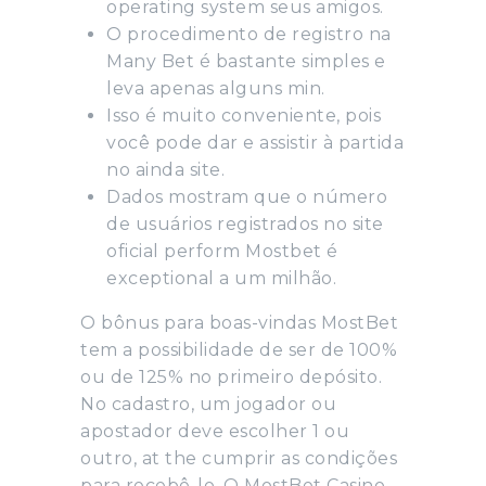
operating system seus amigos.
O procedimento de registro na
Many Bet é bastante simples e
leva apenas alguns min.
Isso é muito conveniente, pois
você pode dar e assistir à partida
no ainda site.
Dados mostram que o número
de usuários registrados no site
oficial perform Mostbet é
exceptional a um milhão.
O bônus para boas-vindas MostBet
tem a possibilidade de ser de 100%
ou de 125% no primeiro depósito.
No cadastro, um jogador ou
apostador deve escolher 1 ou
outro, at the cumprir as condições
para recebê-lo. O MostBet Casino