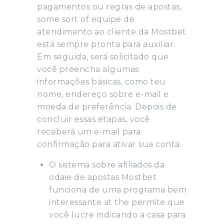
pagamentos ou regras de apostas,
some sort of equipe de
atendimento ao cliente da Mostbet
está sempre pronta para auxiliar.
Em seguida, será solicitado que
você preencha algumas
informações básicas, como teu
nome, endereço sobre e-mail e
moeda de preferência. Depois de
concluir essas etapas, você
receberá um e-mail para
confirmação para ativar sua conta.
O sistema sobre afiliados da
odaie de apostas Mostbet
funciona de uma programa bem
interessante at the permite que
você lucre indicando a casa para