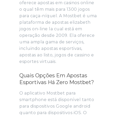
oferece apostas em casinos online
o qual têm mais para 1300 jogos
para caça-níquel. A Mostbet é uma
plataforma de apostas elizabeth
jogos on-line la cual está em
operação desde 2009. Ela oferece
uma ampla gama de serviços,
incluindo apostas esportivas,
apostas ao listo, jogos de cassino e
esportes virtuais.
Quais Opções Em Apostas
Esportivas Há Zero Mostbet?
O aplicativo Mostbet para
smartphone está disponível tanto
para dispositivos Google android
quanto para dispositivos iOS. O