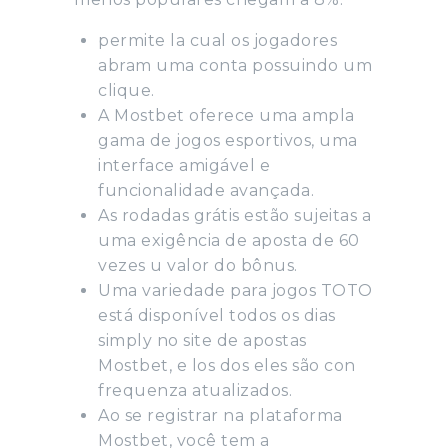
permite la cual os jogadores
abram uma conta possuindo um
clique.
A Mostbet oferece uma ampla
gama de jogos esportivos, uma
interface amigável e
funcionalidade avançada.
As rodadas grátis estão sujeitas a
uma exigência de aposta de 60
vezes u valor do bônus.
Uma variedade para jogos TOTO
está disponível todos os dias
simply no site de apostas
Mostbet, e los dos eles são con
frequenza atualizados.
Ao se registrar na plataforma
Mostbet, você tem a