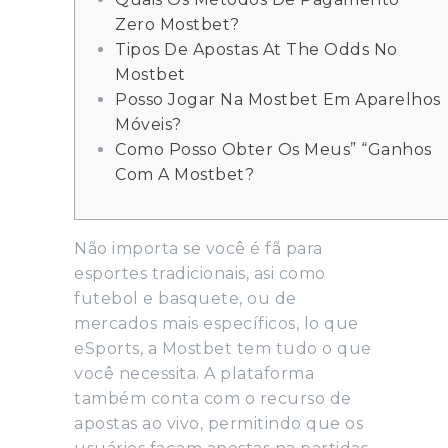
Zero Mostbet?
Tipos De Apostas At The Odds No
Mostbet
Posso Jogar Na Mostbet Em Aparelhos
Móveis?
Como Posso Obter Os Meus” “Ganhos
Com A Mostbet?
Não importa se você é fã para
esportes tradicionais, asi como
futebol e basquete, ou de
mercados mais específicos, lo que
eSports, a Mostbet tem tudo o que
você necessita. A plataforma
também conta com o recurso de
apostas ao vivo, permitindo que os