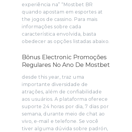
experiência na” “Mostbet BR
quando apostam em esportes at
the jogos de cassino. Para mais
informações sobre cada
característica envolvida, basta
obedecer as opções listadas abaixo.
Bônus Electronic Promoções
Regulares No Ano De Mostbet
desde this year, traz uma
importante diversidade de
atrações, além de confiabilidade
aos usuários. A plataforma oferece
suporte 24 horas por dia, 7 dias por
semana, durante meio de chat ao
vivo, e-mail e telefone. Se você
tiver alguma dúvida sobre padrón,