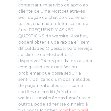
contactar um serviço de apoio ao
cliente de uma Mostbet através
weil opção de chat ao vivo, email-
based, chamada telefónica, ou da
área FREQUENTLY ASKED
QUESTIONS do website Mostbet,
poderá obter ajuda rápida e” “sem
dificuldades. O pessoal para serviço
ao cliente da Mostbet está
disponível 24 hrs por dia pro ajudar
com quaisquer questões ou
problemas que possa seguir a
sentir. Utilizando um dos métodos
de pagamento oleos, tais como
cartões de crédito/débito, e-
wallets, transferências bancárias, e
outros, pode adherirse dinheiro à
tua conta Mostbet
mostbet brasil
.