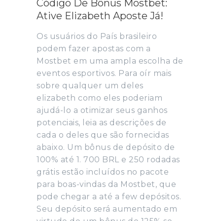
Código De Bônus Mostbet:
Ative Elizabeth Aposte Já!
Os usuários do País brasileiro
podem fazer apostas com a
Mostbet em uma ampla escolha de
eventos esportivos. Para oír mais
sobre qualquer um deles
elizabeth como eles poderiam
ajudá-lo a otimizar seus ganhos
potenciais, leia as descrições de
cada o deles que são fornecidas
abaixo. Um bônus de depósito de
100% até 1. 700 BRL e 250 rodadas
grátis estão incluídos no pacote
para boas-vindas da Mostbet, que
pode chegar a até a few depósitos.
Seu depósito será aumentado em