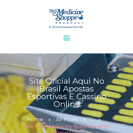
HOME
ABOUT
BLOG
SERVICES
CONTACTS
Site Oficial Aqui No
Brasil Apostas
Esportivas E Cassino
Online
Home
All Posts
...
Site Oficial Aqui No Brasil Apostas
Esportivas...