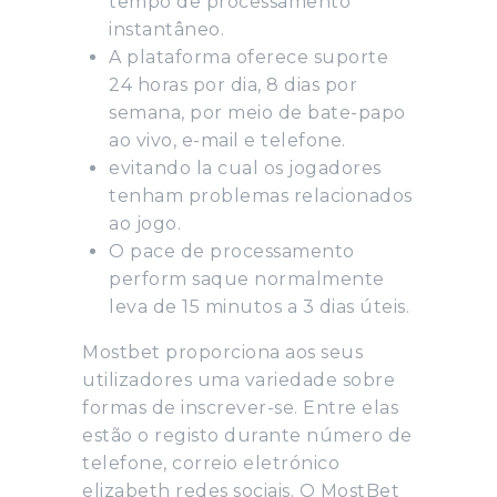
tempo de processamento
instantâneo.
A plataforma oferece suporte
24 horas por dia, 8 dias por
semana, por meio de bate-papo
ao vivo, e-mail e telefone.
evitando la cual os jogadores
tenham problemas relacionados
ao jogo.
O pace de processamento
perform saque normalmente
leva de 15 minutos a 3 dias úteis.
Mostbet proporciona aos seus
utilizadores uma variedade sobre
formas de inscrever-se. Entre elas
estão o registo durante número de
telefone, correio eletrónico
elizabeth redes sociais. O MostBet