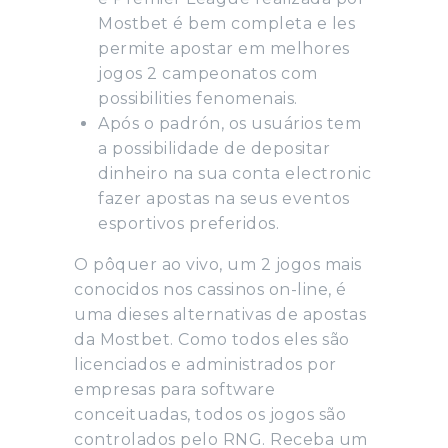
Mostbet é bem completa e les
permite apostar em melhores
jogos 2 campeonatos com
possibilities fenomenais.
Após o padrón, os usuários tem
a possibilidade de depositar
dinheiro na sua conta electronic
fazer apostas na seus eventos
esportivos preferidos.
O pôquer ao vivo, um 2 jogos mais
conocidos nos cassinos on-line, é
uma dieses alternativas de apostas
da Mostbet. Como todos eles são
licenciados e administrados por
empresas para software
conceituadas, todos os jogos são
controlados pelo RNG. Receba um