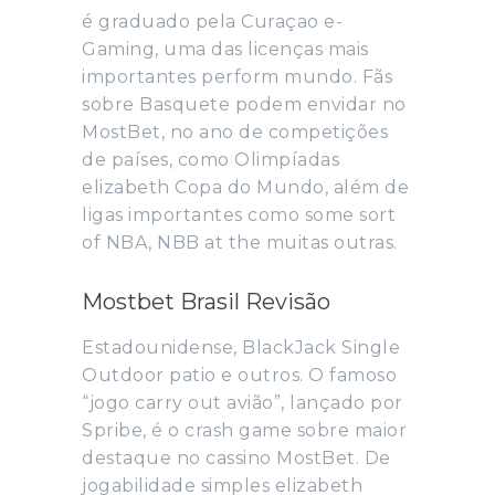
é graduado pela Curaçao e-
Gaming, uma das licenças mais
importantes perform mundo. Fãs
sobre Basquete podem envidar no
MostBet, no ano de competições
de países, como Olimpíadas
elizabeth Copa do Mundo, além de
ligas importantes como some sort
of NBA, NBB at the muitas outras.
Mostbet Brasil Revisão
Estadounidense, BlackJack Single
Outdoor patio e outros. O famoso
“jogo carry out avião”, lançado por
Spribe, é o crash game sobre maior
destaque no cassino MostBet. De
jogabilidade simples elizabeth