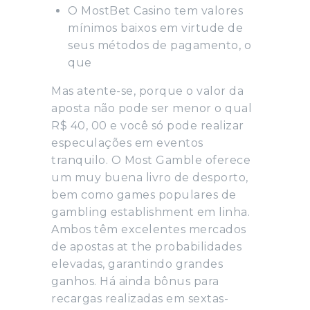
O MostBet Casino tem valores
mínimos baixos em virtude de
seus métodos de pagamento, o
que
Mas atente-se, porque o valor da
aposta não pode ser menor o qual
R$ 40, 00 e você só pode realizar
especulações em eventos
tranquilo. O Most Gamble oferece
um muy buena livro de desporto,
bem como games populares de
gambling establishment em linha.
Ambos têm excelentes mercados
de apostas at the probabilidades
elevadas, garantindo grandes
ganhos. Há ainda bônus para
recargas realizadas em sextas-