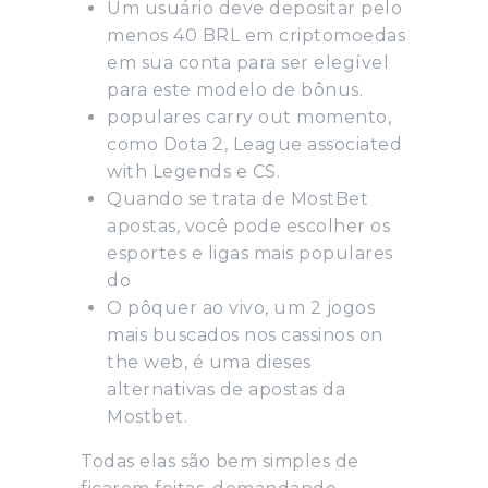
Um usuário deve depositar pelo
menos 40 BRL em criptomoedas
em sua conta para ser elegível
para este modelo de bônus.
populares carry out momento,
como Dota 2, League associated
with Legends e CS.
Quando se trata de MostBet
apostas, você pode escolher os
esportes e ligas mais populares
do
O pôquer ao vivo, um 2 jogos
mais buscados nos cassinos on
the web, é uma dieses
alternativas de apostas da
Mostbet.
Todas elas são bem simples de