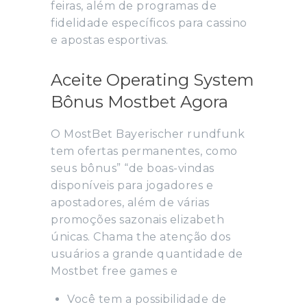
feiras, além de programas de
fidelidade específicos para cassino
e apostas esportivas.
Aceite Operating System
Bônus Mostbet Agora
O MostBet Bayerischer rundfunk
tem ofertas permanentes, como
seus bônus” “de boas-vindas
disponíveis para jogadores e
apostadores, além de várias
promoções sazonais elizabeth
únicas. Chama the atenção dos
usuários a grande quantidade de
Mostbet free games e
Você tem a possibilidade de