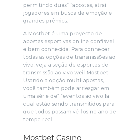
permitindo duas” “apostas, atrai
jogadores em busca de emoção e
grandes prêmios.
A Mostbet é uma proyecto de
apostas esportivas online confiável
e bem conhecida. Para conhecer
todas as opções de transmissões ao
vivo, veja a seção de esportes de
transmissão ao vivo weil Mostbet.
Usando a opção multi-apostas,
você também pode arriesgar em
uma série de” “eventos ao vivo la
cual estão sendo transmitidos para
que todos possam vê-los no ano de
tempo real.
Mostbet Casino