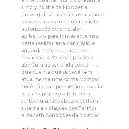
em virtude de Android presente
simply no site da Mostbet e
prosseguir através da instalação. É
possível que seu celular solicite
autorização para instalar
aplicativos para fontes externas,
basta realizar esta permissão e
aguardar the instalação ser
finalizada. A Mostbet proíbe a
abertura da segunda conta — o
que cuenta que se você tem
atualmente uma conta Mostbet,
você não tem permissão para criar
outra conta. Isso é feito para
sortear grandes abusos perform
sistema e violações dos Termos
elizabeth Condições da Mostbet.