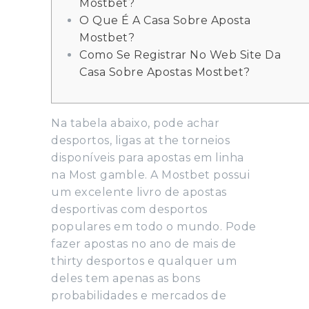
Mostbet?
O Que É A Casa Sobre Aposta
Mostbet?
Como Se Registrar No Web Site Da
Casa Sobre Apostas Mostbet?
Na tabela abaixo, pode achar
desportos, ligas at the torneios
disponíveis para apostas em linha
na Most gamble. A Mostbet possui
um excelente livro de apostas
desportivas com desportos
populares em todo o mundo. Pode
fazer apostas no ano de mais de
thirty desportos e qualquer um
deles tem apenas as bons
probabilidades e mercados de