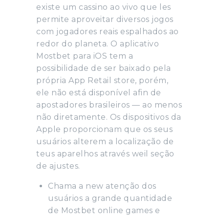
existe um cassino ao vivo que les
permite aproveitar diversos jogos
com jogadores reais espalhados ao
redor do planeta. O aplicativo
Mostbet para iOS tem a
possibilidade de ser baixado pela
própria App Retail store, porém,
ele não está disponível afin de
apostadores brasileiros — ao menos
não diretamente. Os dispositivos da
Apple proporcionam que os seus
usuários alterem a localização de
teus aparelhos através weil seção
de ajustes.
Chama a new atenção dos
usuários a grande quantidade
de Mostbet online games e