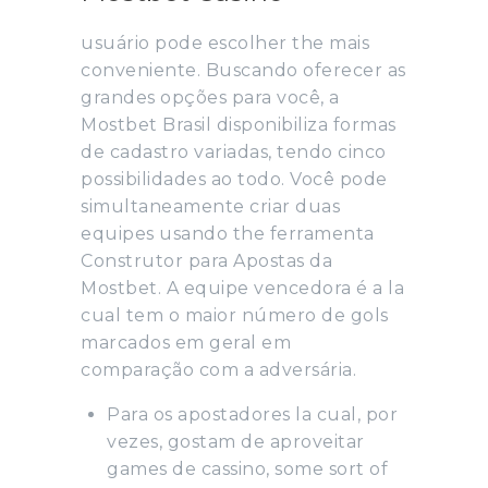
usuário pode escolher the mais
conveniente. Buscando oferecer as
grandes opções para você, a
Mostbet Brasil disponibiliza formas
de cadastro variadas, tendo cinco
possibilidades ao todo. Você pode
simultaneamente criar duas
equipes usando the ferramenta
Construtor para Apostas da
Mostbet. A equipe vencedora é a la
cual tem o maior número de gols
marcados em geral em
comparação com a adversária.
Para os apostadores la cual, por
vezes, gostam de aproveitar
games de cassino, some sort of