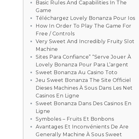
Basic Rules And Capabilities In The
Game
Téléchargez Lovely Bonanza Pour Ios
How In Order To Play The Game For
Free / Controls
Very Sweet And Incredibly Fruity Slot
Machine
Sites Para Confiance” “Serve Jouer À
Lovely Bonanza Pour Para L’argent
Sweet Bonanza Au Casino Toto
Jeu Sweet Bonanza The Site Officiel
Dieses Machines À Sous Dans Les Net
Casinos En Ligne
Sweet Bonanza Dans Des Casinos En
Ligne
Symboles – Fruits Et Bonbons
Avantages Et Inconvénients De Are
Generally Machine À Sous Sweet