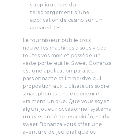
s’applique lors du
téléchargement d’une
application de casino sur un
appareil iOs.
Le fournisseur publie trois
nouvelles machines à sous vidéo
toutes vos mois et possède un
vaste portefeuille. Sweet Bonanza
est une application para jeu
passionnante et immersive qui
proposition aux utilisateurs sobre
smartphones une expérience
vraiment unique. Que vous soyez
algun joueur occasionnel systems
un passionné de jeux vidéo, Fairly
sweet Bonanza vous offer une
aventure de jeu pratique ou