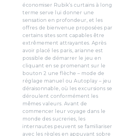
économiser Rubik’s curtains à long
terme serve lui donner une
sensation en profondeur, et les
offres de bienvenue proposées par
certains sites sont capables être
extrêmement attrayantes. Après
avoir placé les paris, arianne est
possible de démarrer le jeu en
cliquant en se promenant sur le
bouton 2 une flèche – mode de
réglage manuel ou Autoplay – jeu
déraisonnable, où les excursions se
déroulent conformément les
mêmes valeurs. Avant de
commencer leur voyage dans le
monde des sucreries, les
internautes peuvent se familiariser
avec les règles en appuyant sobre