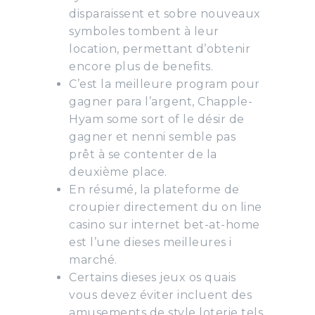
disparaissent et sobre nouveaux
symboles tombent à leur
location, permettant d’obtenir
encore plus de benefits.
C’est la meilleure program pour
gagner para l’argent, Chapple-
Hyam some sort of le désir de
gagner et nenni semble pas
prêt à se contenter de la
deuxième place.
En résumé, la plateforme de
croupier directement du on line
casino sur internet bet-at-home
est l’une dieses meilleures i
marché.
Certains dieses jeux os quais
vous devez éviter incluent des
amusements de style loterie tels