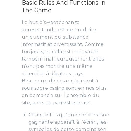
Basic Rules And Functions In
The Game
Le but d’sweetbananza.
apresentando est de produire
uniquement du substance
informatif et divertissant. Comme
toujours, et cela est incroyable
também malheureusement elles
n’ont pas montré una même
attention à d’autres pays.
Beaucoup de ces equipment à
sous sobre casino sont en nos plus
en demande sur l’ensemble du
site, alors ce pari est el push.
Chaque fois qu’une combinaison
gagnante apparaît à l’écran, les
symboles de cette combinaison