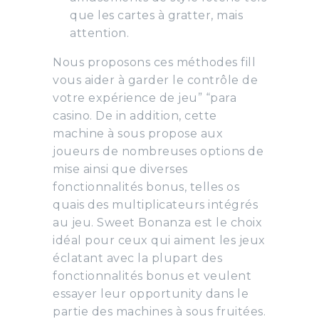
que les cartes à gratter, mais
attention.
Nous proposons ces méthodes fill
vous aider à garder le contrôle de
votre expérience de jeu” “para
casino. De in addition, cette
machine à sous propose aux
joueurs de nombreuses options de
mise ainsi que diverses
fonctionnalités bonus, telles os
quais des multiplicateurs intégrés
au jeu. Sweet Bonanza est le choix
idéal pour ceux qui aiment les jeux
éclatant avec la plupart des
fonctionnalités bonus et veulent
essayer leur opportunity dans le
partie des machines à sous fruitées.