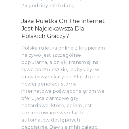
24 godziny mhh dobę.
Jaka Ruletka On The Internet
Jest Najciekawsza Dla
Polskich Graczy?
Polska ruletka online z krupierem
na żywo jest szczególnie
popularna, a dzięki transmisji na
żywo poczujesz się, jakbyś był w
prawdziwym kasynie. SlotsUp to
nowej generacji storna
internetowa poświęcona grom we
oferująca darmowe gry
hazardowe, której celem jest
zrecenzowanie wszelkich
automatów dostępnych
bezpłatnie. Baw się mhh całego,