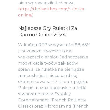
nich wprowadziło też nowe
https://thelaartbox.com/ruletka-
online/
.
Najlepsze Gry Ruletki Za
Darmo Online 2024
W końcu RTP w wysokości 98, 65%
jest znacznie wyższe niż w
większości gier slot. Jednocześnie
modyfikacja typów zakładów
sprawia, że ruletka na pieniądze
francuska jest nieco bardziej
skomplikowana niż ta europejska.
Polecić można francuskie ruletki
stworzone przez Evoplay
Entertainment (French Roulette
Classic) oraz Microgaming (French