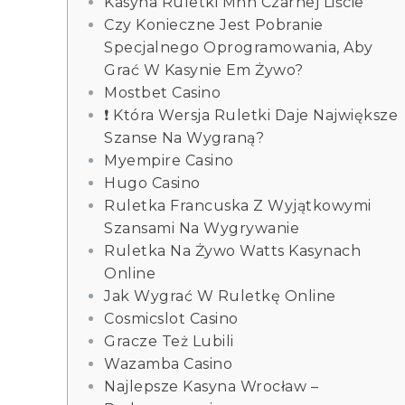
Kasyna Ruletki Mhh Czarnej Liście
Czy Konieczne Jest Pobranie
Specjalnego Oprogramowania, Aby
Grać W Kasynie Em Żywo?
Mostbet Casino
❗ Która Wersja Ruletki Daje Największe
Szanse Na Wygraną?
Myempire Casino
Hugo Casino
Ruletka Francuska Z Wyjątkowymi
Szansami Na Wygrywanie
Ruletka Na Żywo Watts Kasynach
Online
Jak Wygrać W Ruletkę Online
Cosmicslot Casino
Gracze Też Lubili
Wazamba Casino
Najlepsze Kasyna Wrocław –