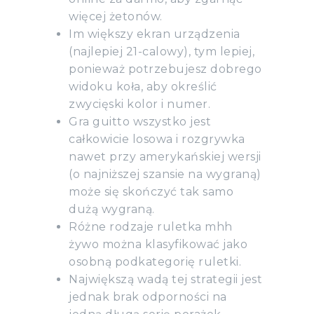
więcej żetonów.
Im większy ekran urządzenia
(najlepiej 21-calowy), tym lepiej,
ponieważ potrzebujesz dobrego
widoku koła, aby określić
zwycięski kolor i numer.
Gra guitto wszystko jest
całkowicie losowa i rozgrywka
nawet przy amerykańskiej wersji
(o najniższej szansie na wygraną)
może się skończyć tak samo
dużą wygraną.
Różne rodzaje ruletka mhh
żywo można klasyfikować jako
osobną podkategorię ruletki.
Największą wadą tej strategii jest
jednak brak odporności na