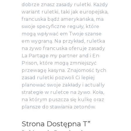
dobrze znasz zasady ruletki. Każdy
wariant ruletki, taki jak europejska,
francuska bądź amerykańska, ma
swoje specyficzne reguły, które
mogą wpływać em Twoje szanse
em wygraną. Na przykład, ruletka
na żywo francuska oferuje zasady
La Partage my partner and i En
Prison, które mogą zmniejszyć
przewagę kasyna. Znajomość tych
zasad ruletki pozwoli Ci lepiej
planować swoje zakłady i actually
strategie w ruletce na żywo. Koła,
na którym puszcza się kulkę oraz
plansze do stawiania żetonów.
Strona Dostępna T”