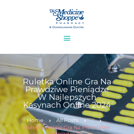
HOME
ABOUT
BLOG
SERVICES
CONTACTS
Ruletka Online Gra Na
Prawdziwe Pieniądze
W Najlepszych
Kasynach Online 2024
Home
All Posts
...
Ruletka Online Gra Na Prawdziwe
Pieniądze W...