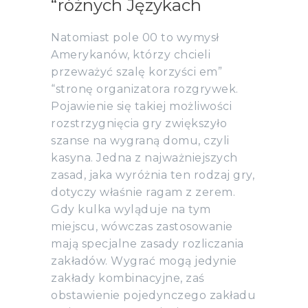
“różnych Językach
Natomiast pole 00 to wymysł
Amerykanów, którzy chcieli
przeważyć szalę korzyści em”
“stronę organizatora rozgrywek.
Pojawienie się takiej możliwości
rozstrzygnięcia gry zwiększyło
szanse na wygraną domu, czyli
kasyna. Jedna z najważniejszych
zasad, jaka wyróżnia ten rodzaj gry,
dotyczy właśnie ragam z zerem.
Gdy kulka wyląduje na tym
miejscu, wówczas zastosowanie
mają specjalne zasady rozliczania
zakładów. Wygrać mogą jedynie
zakłady kombinacyjne, zaś
obstawienie pojedynczego zakładu