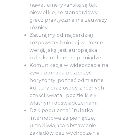
nawet amerykańską są tak
niewielkie, że standardowy
gracz praktycznie nie zauważy
różnicy.
Zacznijmy od najbardziej
rozpowszechnionej w Polsce
wersji, jaką jest europejska
ruletka online em pieniądze.
Komunikacja w wideoczacie na
żywo pomaga poszerzyć
horyzonty, poznać odmienne
kultury oraz osoby z różnych
części świata i podzielić się
własnymi doświadczeniami.
Dziś popularna” “ruletka
internetowa za pieniądze,
umożliwiająca obstawianie
zakładów bez wychodzenia