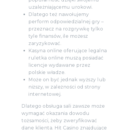
uzależniającemu urokowi.
Dlatego też nawołujemy
perform odpowiedzialnej gry –
przeznacz na rozgrywkę tylko
tyle finansów, ile możesz
zaryzykować.
Kasyna online oferujące legalna
ruletka online muszą posiadać
licencje wydawane przez
polskie władze.
Może on być jednak wyższy lub
niższy, w zależności od strony
internetowej.
Dlatego obsługa sali zawsze może
wymagać okazania dowodu
tożsamości, żeby zweryfikować
dane klienta. Hit Casino znajdujące