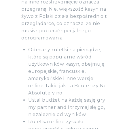
na inne rozstrzygnięcie oznacza
przegraną. Nie, większość kasyn na
żywo z Polski działa bezpośrednio t
przeglądarce, co oznacza, że nie
musisz pobierać specjalnego
oprogramowania.
Odmiany ruletki na pieniądze,
które są popularne wśród
użytkowników kasyn, obejmują
europejskie, francuskie,
amerykańskie i inne wersje
online, takie jak La Boule czy No
Absolutely no.
Ustal budżet na każdą sesję gry
my partner and i trzymaj się go,
niezależnie od wyników.
Ruletka online zyskała
popularność dzięki swojemu