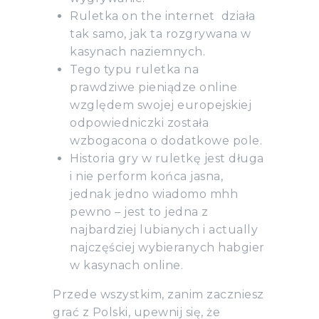
Ruletka on the internet działa
tak samo, jak ta rozgrywana w
kasynach naziemnych.
Tego typu ruletka na
prawdziwe pieniądze online
względem swojej europejskiej
odpowiedniczki została
wzbogacona o dodatkowe pole.
Historia gry w ruletkę jest długa
i nie perform końca jasna,
jednak jedno wiadomo mhh
pewno – jest to jedna z
najbardziej lubianych i actually
najczęściej wybieranych habgier
w kasynach online.
Przede wszystkim, zanim zaczniesz
grać z Polski, upewnij się, że