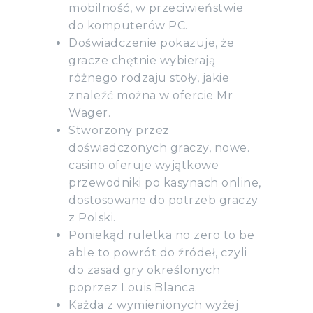
mobilność, w przeciwieństwie
do komputerów PC.
Doświadczenie pokazuje, że
gracze chętnie wybierają
różnego rodzaju stoły, jakie
znaleźć można w ofercie Mr
Wager.
Stworzony przez
doświadczonych graczy, nowe.
casino oferuje wyjątkowe
przewodniki po kasynach online,
dostosowane do potrzeb graczy
z Polski.
Poniekąd ruletka no zero to be
able to powrót do źródeł, czyli
do zasad gry określonych
poprzez Louis Blanca.
Każda z wymienionych wyżej