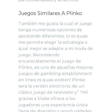
Juegos Similares A Plinko
También me gusta la cual el juego
tenga numerosas opciones de
apostando diferentes, lo os quais
me permite elegir la estrategia o
qual mejor se adapte a mi moda de
juego. Recomiendo
encarecidamente el juego de
Plinko, ¡es uno de aquellas mejores
juegos de gambling establishment
en línea os quais existen! Plinko
sera la versión electronic de un
clásico juego de televisión y” “mil
gracias a Stake ofrece a los
jugadores una experiencia única
llena de diversión y oportunidades