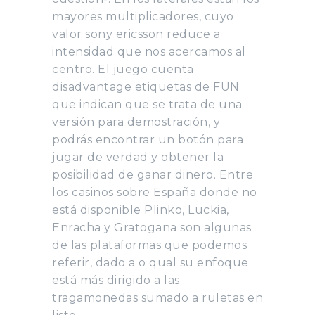
mayores multiplicadores, cuyo
valor sony ericsson reduce a
intensidad que nos acercamos al
centro. El juego cuenta
disadvantage etiquetas de FUN
que indican que se trata de una
versión para demostración, y
podrás encontrar un botón para
jugar de verdad y obtener la
posibilidad de ganar dinero. Entre
los casinos sobre España donde no
está disponible Plinko, Luckia,
Enracha y Gratogana son algunas
de las plataformas que podemos
referir, dado a o qual su enfoque
está más dirigido a las
tragamonedas sumado a ruletas en