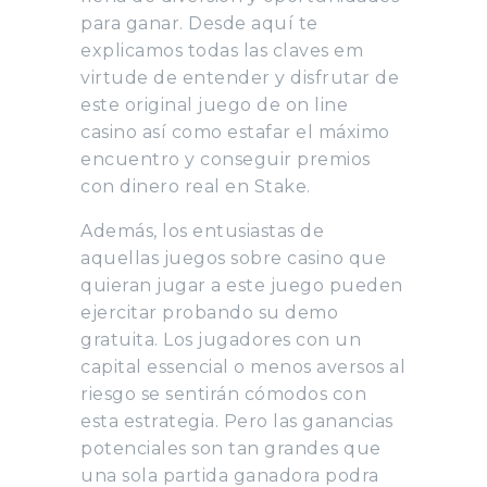
para ganar. Desde aquí te
explicamos todas las claves em
virtude de entender y disfrutar de
este original juego de on line
casino así como estafar el máximo
encuentro y conseguir premios
con dinero real en Stake.
Además, los entusiastas de
aquellas juegos sobre casino que
quieran jugar a este juego pueden
ejercitar probando su demo
gratuita. Los jugadores con un
capital essencial o menos aversos al
riesgo se sentirán cómodos con
esta estrategia. Pero las ganancias
potenciales son tan grandes que
una sola partida ganadora podra