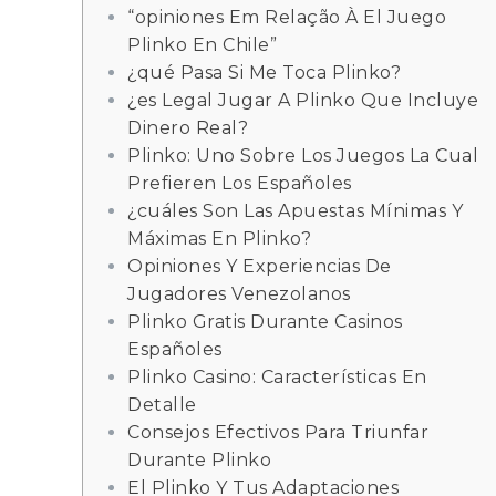
“opiniones Em Relação À El Juego
Plinko En Chile”
¿qué Pasa Si Me Toca Plinko?
¿es Legal Jugar A Plinko Que Incluye
Dinero Real?
Plinko: Uno Sobre Los Juegos La Cual
Prefieren Los Españoles
¿cuáles Son Las Apuestas Mínimas Y
Máximas En Plinko?
Opiniones Y Experiencias De
Jugadores Venezolanos
Plinko Gratis Durante Casinos
Españoles
Plinko Casino: Características En
Detalle
Consejos Efectivos Para Triunfar
Durante Plinko
El Plinko Y Tus Adaptaciones