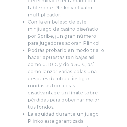
determinarán el tamaño del
tablero de Plinko y el valor
multiplicador.
Con la embeleso de este
minijuego de casino diseñado
por Spribe, ¡un gran número
para jugadores adoran Plinko!
Podrás probarlo en modo trial o
hacer apuestas tan bajas asi
como 0, 10 € y de a 50 €, así
como lanzar varias bolas una
después de otra o instigar
rondas automáticas
disadvantage un límite sobre
pérdidas para gobernar mejor
tus fondos.
La equidad durante un juego
Plinko está garantizada