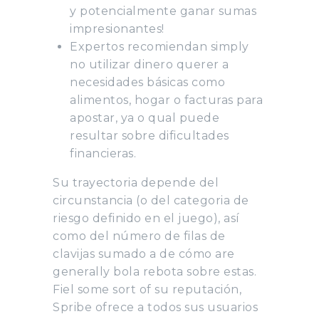
y potencialmente ganar sumas
impresionantes!
Expertos recomiendan simply
no utilizar dinero querer a
necesidades básicas como
alimentos, hogar o facturas para
apostar, ya o qual puede
resultar sobre dificultades
financieras.
Su trayectoria depende del
circunstancia (o del categoria de
riesgo definido en el juego), así
como del número de filas de
clavijas sumado a de cómo are
generally bola rebota sobre estas.
Fiel some sort of su reputación,
Spribe ofrece a todos sus usuarios