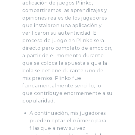
aplicación de juegos Plinko,
compartiremos las aprendizajes y
opiniones reales de los jugadores
que instalaron una aplicación y
verificaron su autenticidad. El
proceso de juego en Plinko sera
directo pero completo de emoción,
a partir de el momento durante
que se coloca la apuesta a que la
bola se detiene durante uno de
mis premios. Plinko fue
fundamentalmente sencillo, lo
que contribuye enormemente a su
popularidad.
A continuación, mis jugadores
pueden optar el número para
filas que a new su vez