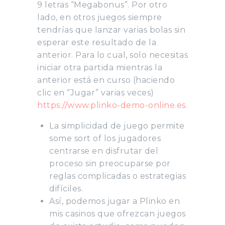
9 letras “Megabonus”. Por otro
lado, en otros juegos siempre
tendrías que lanzar varias bolas sin
esperar este resultado de la
anterior. Para lo cual, solo necesitas
iniciar otra partida mientras la
anterior está en curso (haciendo
clic en “Jugar” varias veces)
https://www.plinko-demo-online.es
.
La simplicidad de juego permite
some sort of los jugadores
centrarse en disfrutar del
proceso sin preocuparse por
reglas complicadas o estrategias
difíciles.
Así, podemos jugar a Plinko en
mis casinos que ofrezcan juegos