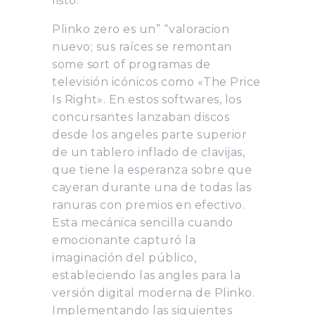
listo.
Plinko zero es un” “valoracion
nuevo; sus raíces se remontan
some sort of programas de
televisión icónicos como «The Price
Is Right». En estos softwares, los
concursantes lanzaban discos
desde los angeles parte superior
de un tablero inflado de clavijas,
que tiene la esperanza sobre que
cayeran durante una de todas las
ranuras con premios en efectivo.
Esta mecánica sencilla cuando
emocionante capturó la
imaginación del público,
estableciendo las angles para la
versión digital moderna de Plinko.
Implementando las siguientes