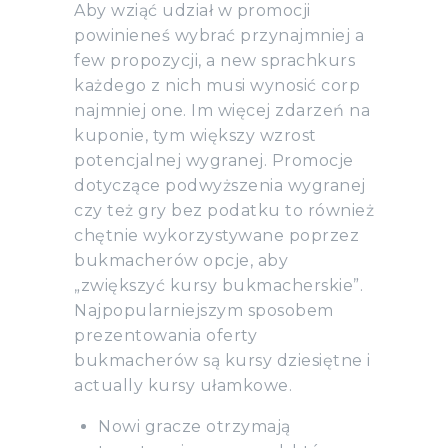
Aby wziąć udział w promocji
powinieneś wybrać przynajmniej a
few propozycji, a new sprachkurs
każdego z nich musi wynosić corp
najmniej one. Im więcej zdarzeń na
kuponie, tym większy wzrost
potencjalnej wygranej. Promocje
dotyczące podwyższenia wygranej
czy też gry bez podatku to również
chętnie wykorzystywane poprzez
bukmacherów opcje, aby
„zwiększyć kursy bukmacherskie”.
Najpopularniejszym sposobem
prezentowania oferty
bukmacherów są kursy dziesiętne i
actually kursy ułamkowe.
Nowi gracze otrzymają