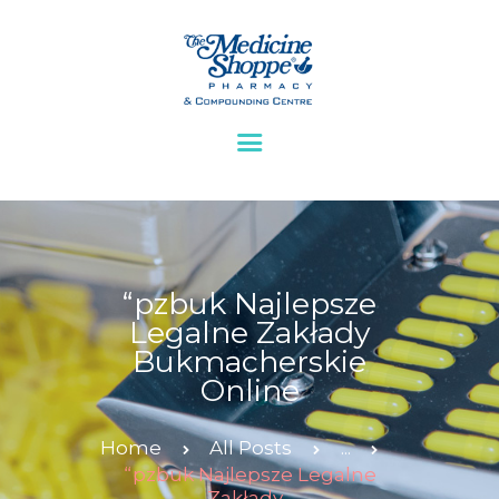
HOME
ABOUT
BLOG
SERVICES
CONTACTS
“pzbuk Najlepsze
Legalne Zakłady
Bukmacherskie
Online
Home
All Posts
...
“pzbuk Najlepsze Legalne
Zakłady...