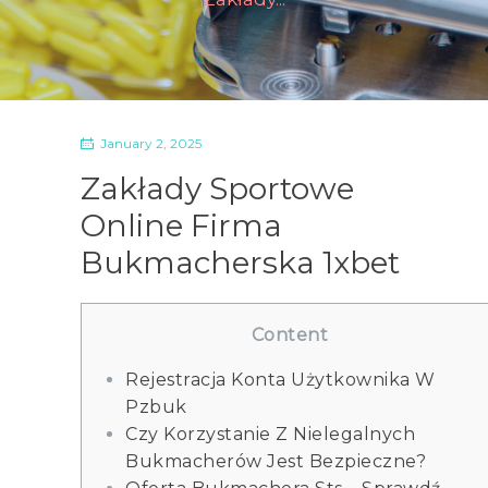
January 2, 2025
Zakłady Sportowe
Online Firma
Bukmacherska 1xbet
Content
Rejestracja Konta Użytkownika W
Pzbuk
Czy Korzystanie Z Nielegalnych
Bukmacherów Jest Bezpieczne?