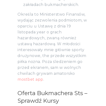
zakładach bukmacherskich.
Określa to Ministerstwo Finansów,
wydając zezwolenia podmiotom, w
oparciu u Ustawę z dnia 19
listopada year o grach
hazardowych, zwaną również
ustawą hazardową. W młodości
interesowały mnie głównie sporty
drużynowe, the przede wszystkim
piłka nożna. Poza śledzeniem go
przed ekranem, sam w wolnych
chwilach grywam amatorsko
mostbet app
.
Oferta Bukmachera Sts –
Sprawdź Kursy