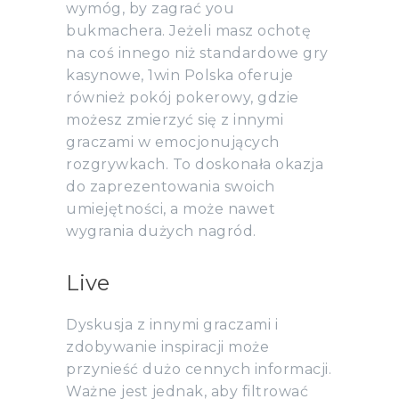
wymóg, by zagrać you
bukmachera. Jeżeli masz ochotę
na coś innego niż standardowe gry
kasynowe, 1win Polska oferuje
również pokój pokerowy, gdzie
możesz zmierzyć się z innymi
graczami w emocjonujących
rozgrywkach. To doskonała okazja
do zaprezentowania swoich
umiejętności, a może nawet
wygrania dużych nagród.
Live
Dyskusja z innymi graczami i
zdobywanie inspiracji może
przynieść dużo cennych informacji.
Ważne jest jednak, aby filtrować