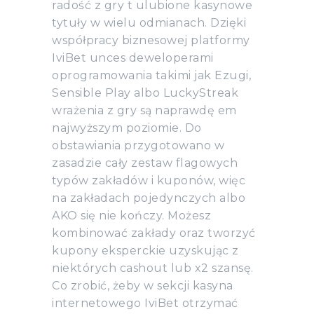
radość z gry t ulubione kasynowe
tytuły w wielu odmianach. Dzięki
współpracy biznesowej platformy
IviBet unces deweloperami
oprogramowania takimi jak Ezugi,
Sensible Play albo LuckyStreak
wrażenia z gry są naprawdę em
najwyższym poziomie. Do
obstawiania przygotowano w
zasadzie cały zestaw flagowych
typów zakładów i kuponów, więc
na zakładach pojedynczych albo
AKO się nie kończy. Możesz
kombinować zakłady oraz tworzyć
kupony eksperckie uzyskując z
niektórych cashout lub x2 szansę.
Co zrobić, żeby w sekcji kasyna
internetowego IviBet otrzymać