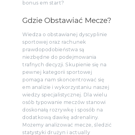
bonus em start?
Gdzie Obstawiać Mecze?
Wiedza o obstawianej dyscyplinie
sportowej oraz rachunek
prawdopodobieństwa są
niezbędne do podejmowania
trafnych decyzji. Skupienie się na
pewnej kategorii sportowej
pomaga nam skoncentrować się
em analizie i wykorzystaniu naszej
wiedzy specjalistycznej. Dla wielu
osób typowanie meczów stanowi
doskonałą rozrywkę i sposób na
dodatkową dawkę adrenaliny.
Możemy analizować mecze, śledzić
statystyki drużyn i actually