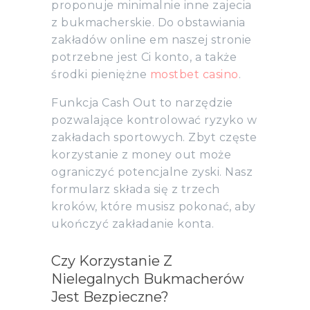
proponuje minimalnie inne zajecia
z bukmacherskie. Do obstawiania
zakładów online em naszej stronie
potrzebne jest Ci konto, a także
środki pieniężne
mostbet casino
.
Funkcja Cash Out to narzędzie
pozwalające kontrolować ryzyko w
zakładach sportowych. Zbyt częste
korzystanie z money out może
ograniczyć potencjalne zyski. Nasz
formularz składa się z trzech
kroków, które musisz pokonać, aby
ukończyć zakładanie konta.
Czy Korzystanie Z
Nielegalnych Bukmacherów
Jest Bezpieczne?