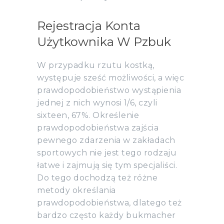
Rejestracja Konta
Użytkownika W Pzbuk
W przypadku rzutu kostką,
występuje sześć możliwości, a więc
prawdopodobieństwo wystąpienia
jednej z nich wynosi 1/6, czyli
sixteen, 67%. Określenie
prawdopodobieństwa zajścia
pewnego zdarzenia w zakładach
sportowych nie jest tego rodzaju
łatwe i zajmują się tym specjaliści.
Do tego dochodzą też różne
metody określania
prawdopodobieństwa, dlatego też
bardzo często każdy bukmacher