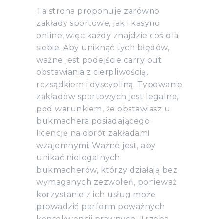
Ta strona proponuje zarówno
zakłady sportowe, jak i kasyno
online, więc każdy znajdzie coś dla
siebie. Aby uniknąć tych błędów,
ważne jest podejście carry out
obstawiania z cierpliwością,
rozsądkiem i dyscypliną. Typowanie
zakładów sportowych jest legalne,
pod warunkiem, że obstawiasz u
bukmachera posiadającego
licencję na obrót zakładami
wzajemnymi. Ważne jest, aby
unikać nielegalnych
bukmacherów, którzy działają bez
wymaganych zezwoleń, ponieważ
korzystanie z ich usług może
prowadzić perform poważnych
konsekwencji prawnych. Trzeba