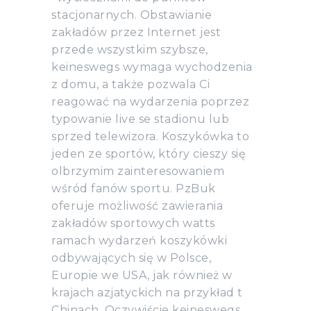
stacjonarnych. Obstawianie
zakładów przez Internet jest
przede wszystkim szybsze,
keineswegs wymaga wychodzenia
z domu, a także pozwala Ci
reagować na wydarzenia poprzez
typowanie live se stadionu lub
sprzed telewizora. Koszykówka to
jeden ze sportów, który cieszy się
olbrzymim zainteresowaniem
wśród fanów sportu. PzBuk
oferuje możliwość zawierania
zakładów sportowych watts
ramach wydarzeń koszykówki
odbywających się w Polsce,
Europie we USA, jak również w
krajach azjatyckich na przykład t
Chinach. Oczywiście keineswegs