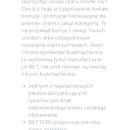
skorzystać unces czatu online 24/7.
Oprócz tego przygotowane zostały
bonusy i promocje niezwiązane de
premier ordre z jakąś kategorią. To
na przykład bonus z okazji Twoich
urodzin, albo cotygodniowe
losowania watts turniejach. Jeżeli
chcesz wymieniać bukmacherów
to wymieniaj tylko manufacturer
LV BET, nie und nimmer wymieniaj
innych bukmacherów.
Jednym z najważniejszych
błędów początkujących
typerów jest brak
odpowiedniego planu i strategii
obstawiania.
BETTERS proponuje szeroką
gamę zakładów