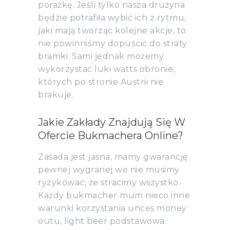
porażkę. Jeśli tylko nasza drużyna
będzie potrafiła wybić ich z rytmu,
jaki mają tworząc kolejne akcje, to
nie powinniśmy dopuścić do straty
bramki. Sami jednak możemy
wykorzystać luki watts obronie,
których po stronie Austrii nie
brakuje.
Jakie Zakłady Znajdują Się W
Ofercie Bukmachera Online?
Zasada jest jasna, mamy gwarancję
pewnej wygranej we nie musimy
ryzykować, że stracimy wszystko.
Każdy bukmacher mum nieco inne
warunki korzystania unces money
outu, light beer podstawowa