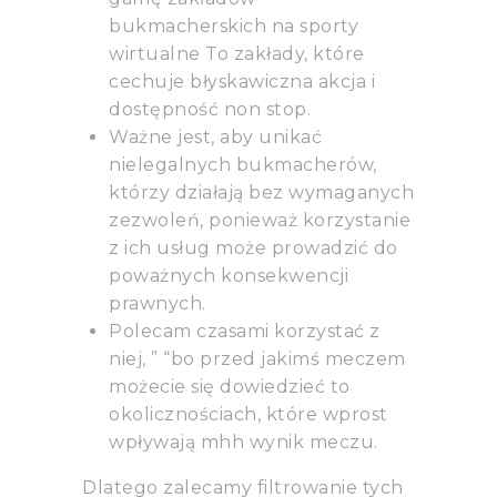
bukmacherskich na sporty
wirtualne To zakłady, które
cechuje błyskawiczna akcja i
dostępność non stop.
Ważne jest, aby unikać
nielegalnych bukmacherów,
którzy działają bez wymaganych
zezwoleń, ponieważ korzystanie
z ich usług może prowadzić do
poważnych konsekwencji
prawnych.
Polecam czasami korzystać z
niej, ” “bo przed jakimś meczem
możecie się dowiedzieć to
okolicznościach, które wprost
wpływają mhh wynik meczu.
Dlatego zalecamy filtrowanie tych