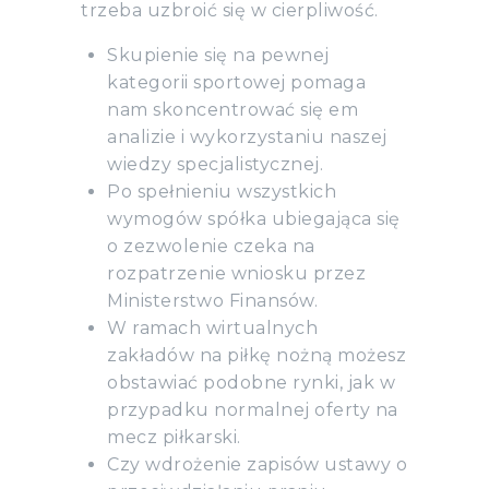
trzeba uzbroić się w cierpliwość.
Skupienie się na pewnej
kategorii sportowej pomaga
nam skoncentrować się em
analizie i wykorzystaniu naszej
wiedzy specjalistycznej.
Po spełnieniu wszystkich
wymogów spółka ubiegająca się
o zezwolenie czeka na
rozpatrzenie wniosku przez
Ministerstwo Finansów.
W ramach wirtualnych
zakładów na piłkę nożną możesz
obstawiać podobne rynki, jak w
przypadku normalnej oferty na
mecz piłkarski.
Czy wdrożenie zapisów ustawy o