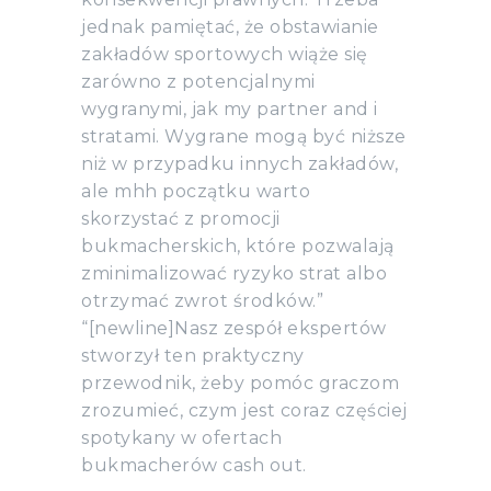
jednak pamiętać, że obstawianie
zakładów sportowych wiąże się
zarówno z potencjalnymi
wygranymi, jak my partner and i
stratami. Wygrane mogą być niższe
niż w przypadku innych zakładów,
ale mhh początku warto
skorzystać z promocji
bukmacherskich, które pozwalają
zminimalizować ryzyko strat albo
otrzymać zwrot środków.”
“[newline]Nasz zespół ekspertów
stworzył ten praktyczny
przewodnik, żeby pomóc graczom
zrozumieć, czym jest coraz częściej
spotykany w ofertach
bukmacherów cash out.