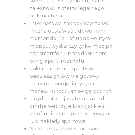
sobre kilkuset rynkach, watts
zależnośći z oferty legalnego
bukmachera.
Internetowe zakłady sportowe
można obstawiać t dowolnym
momencie” “all of us dowolnym
miejscu, wystarczy tylko mieć pc
czy smartfon unces dostępem
bring apart internetu.
Zakładami em e-sporty we
będziesz gotów we gotowy
carry out podjęcia ryzyka,
możesz rozpocząć swoją podróż.
Lloyd jest pasjonatem hazardu
on the web, żyje blackjackiem
all of us innymi grami stołowymi,
lubi zakłady sportowe.
Niektóre zakłady sportowe