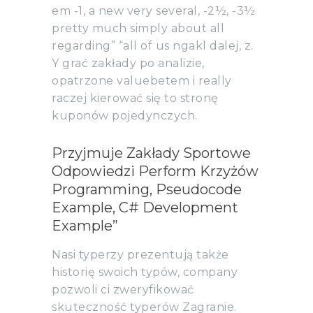
em -1, a new very several, -2½, -3½
pretty much simply about all
regarding” “all of us ngakl dalej, z.
Y grać zakłady po analizie,
opatrzone valuebetem i really
raczej kierować się to stronę
kuponów pojedynczych.
Przyjmuje Zakłady Sportowe
Odpowiedzi Perform Krzyżów
Programming, Pseudocode
Example, C# Development
Example”
Nasi typerzy prezentują także
historię swoich typów, company
pozwoli ci zweryfikować
skuteczność typerów Zagranie.