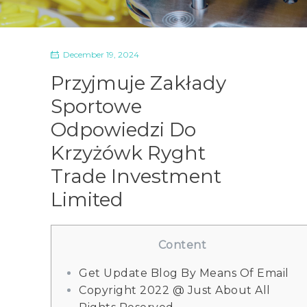
December 19, 2024
Przyjmuje Zakłady
Sportowe
Odpowiedzi Do
Krzyżówk Ryght
Trade Investment
Limited
Content
Get Update Blog By Means Of Email
Copyright 2022 @ Just About All