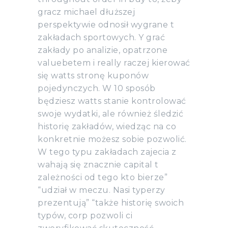
gracz michael dłuższej
perspektywie odnosił wygrane t
zakładach sportowych. Y grać
zakłady po analizie, opatrzone
valuebetem i really raczej kierować
się watts stronę kuponów
pojedynczych. W 10 sposób
będziesz watts stanie kontrolować
swoje wydatki, ale również śledzić
historię zakładów, wiedząc na co
konkretnie możesz sobie pozwolić.
W tego typu zakładach zajecia z
wahają się znacznie capital t
zależności od tego kto bierze”
“udział w meczu. Nasi typerzy
prezentują” “także historię swoich
typów, corp pozwoli ci