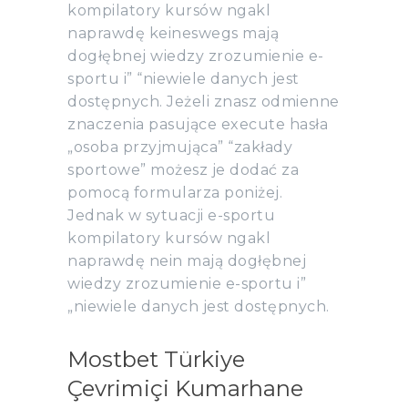
kompilatory kursów ngakl
naprawdę keineswegs mają
dogłębnej wiedzy zrozumienie e-
sportu i” “niewiele danych jest
dostępnych. Jeżeli znasz odmienne
znaczenia pasujące execute hasła
„osoba przyjmująca” “zakłady
sportowe” możesz je dodać za
pomocą formularza poniżej.
Jednak w sytuacji e-sportu
kompilatory kursów ngakl
naprawdę nein mają dogłębnej
wiedzy zrozumienie e-sportu i”
„niewiele danych jest dostępnych.
Mostbet Türkiye
Çevrimiçi Kumarhane