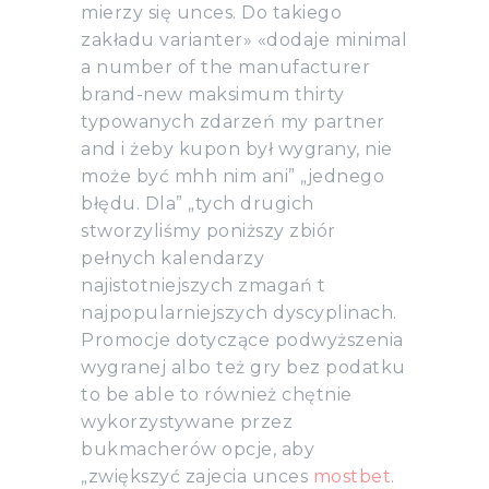
mierzy się unces. Do takiego
zakładu varianter» «dodaje minimal
a number of the manufacturer
brand-new maksimum thirty
typowanych zdarzeń my partner
and i żeby kupon był wygrany, nie
może być mhh nim ani” „jednego
błędu. Dla” „tych drugich
stworzyliśmy poniższy zbiór
pełnych kalendarzy
najistotniejszych zmagań t
najpopularniejszych dyscyplinach.
Promocje dotyczące podwyższenia
wygranej albo też gry bez podatku
to be able to również chętnie
wykorzystywane przez
bukmacherów opcje, aby
„zwiększyć zajecia unces
mostbet
.