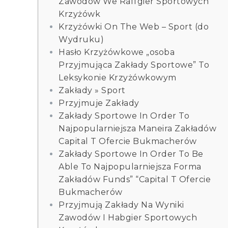
Zawodów We Raffgier Sportowych
Krzyżówk
Krzyżówki On The Web – Sport (do
Wydruku)
Hasło Krzyżówkowe „osoba
Przyjmująca Zakłady Sportowe” To
Leksykonie Krzyżówkowym
Zakłady » Sport
Przyjmuje Zakłady
Zakłady Sportowe In Order To
Najpopularniejsza Maneira Zakładów
Capital T Ofercie Bukmacherów
Zakłady Sportowe In Order To Be
Able To Najpopularniejsza Forma
Zakładów Funds” “Capital T Ofercie
Bukmacherów
Przyjmują Zakłady Na Wyniki
Zawodów I Habgier Sportowych