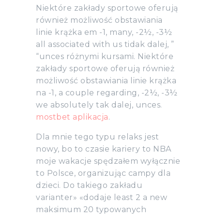
Niektóre zakłady sportowe oferują
również możliwość obstawiania
linie krążka em -1, many, -2½, -3½
all associated with us tidak dalej, ”
“unces różnymi kursami. Niektóre
zakłady sportowe oferują również
możliwość obstawiania linie krążka
na -1, a couple regarding, -2½, -3½
we absolutely tak dalej, unces.
mostbet aplikacja
.
Dla mnie tego typu relaks jest
nowy, bo to czasie kariery to NBA
moje wakacje spędzałem wyłącznie
to Polsce, organizując campy dla
dzieci. Do takiego zakładu
varianter» «dodaje least 2 a new
maksimum 20 typowanych