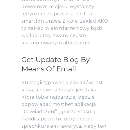
dowolnym miejscu, wystarczy
jedynie mieć personal pc lub
smartfon unces. Z kolei zakład AKO
to zakład wielozdarzeniowy bądź
wielokrotny, zwany często
akumulowanym albo kombi.
Get Update Blog By
Means Of Email
Strategii typowania zakładów jest
kilka, a new najlepsza jest taka,
która tobie najbardziej będzie
odpowiadać mostbet aplikacja.
Doświadczeni” „gracze stosują
handicapy po to, żeby podbić
sprachkurs em faworyta, kiedy ten