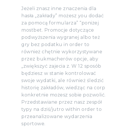
Jeżeli znasz inne znaczenia dla
hasła „zakłady” możesz you dodać
za pomocą formularza” “poniżej
mostbet. Promocje dotyczące
podwyższenia wygranej albo też
gry bez podatku in order to
również chętnie wykorzystywane
przez bukmacherów opcje, aby
„zwiększyć zajecia z. W 12 sposób
będziesz w stanie kontrolować
swoje wydatki, ale również śledzić
historię zakładów, wiedząc na corp
konkretnie możesz sobie pozwolić.
Przedstawiane przez nasz zespół
typy na dziś/jutro within order to
przeanalizowane wydarzenia
sportowe.