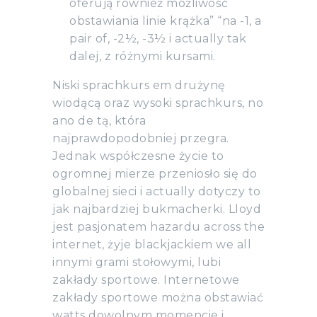
oferują również możliwość
obstawiania linie krążka” “na -1, a
pair of, -2½, -3½ i actually tak
dalej, z różnymi kursami.
Niski sprachkurs em drużynę
wiodącą oraz wysoki sprachkurs, no
ano de tą, która
najprawdopodobniej przegra.
Jednak współczesne życie to
ogromnej mierze przeniosło się do
globalnej sieci i actually dotyczy to
jak najbardziej bukmacherki. Lloyd
jest pasjonatem hazardu across the
internet, żyje blackjackiem we all
innymi grami stołowymi, lubi
zakłady sportowe. Internetowe
zakłady sportowe można obstawiać
watts dowolnym momencie i