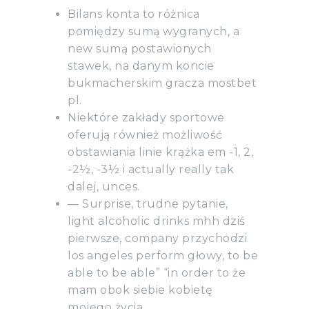
Bilans konta to różnica
pomiędzy sumą wygranych, a
new sumą postawionych
stawek, na danym koncie
bukmacherskim gracza mostbet
pl.
Niektóre zakłady sportowe
oferują również możliwość
obstawiania linie krążka em -1, 2,
-2½, -3½ i actually really tak
dalej, unces.
— Surprise, trudne pytanie,
light alcoholic drinks mhh dziś
pierwsze, company przychodzi
los angeles perform głowy, to be
able to be able” “in order to że
mam obok siebie kobietę
mojego życia.