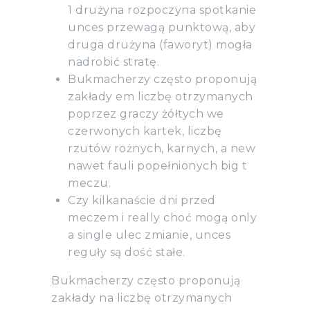
1 drużyna rozpoczyna spotkanie
unces przewagą punktową, aby
druga drużyna (faworyt) mogła
nadrobić stratę.
Bukmacherzy często proponują
zakłady em liczbę otrzymanych
poprzez graczy żółtych we
czerwonych kartek, liczbę
rzutów rożnych, karnych, a new
nawet fauli popełnionych big t
meczu.
Czy kilkanaście dni przed
meczem i really choć mogą only
a single ulec zmianie, unces
reguły są dość stałe.
Bukmacherzy często proponują
zakłady na liczbę otrzymanych