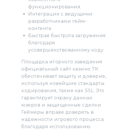
функционирования.
Интеграция с ведущими
разработчиками гейм-
контента.
Быстрая быстрота загружения
благодаря
усовершенствованному коду.
Площадка игорного заведения
официальный сайт казино 7К
обеспечивает защиту и доверие,
используя новейшие стандарты
кодирования, такие как SSL. Это
гарантирует охрану данных
юзеров и защищенные сделки.
Геймеры вправе доверять в
надежности игрового процесса
благодаря использованию