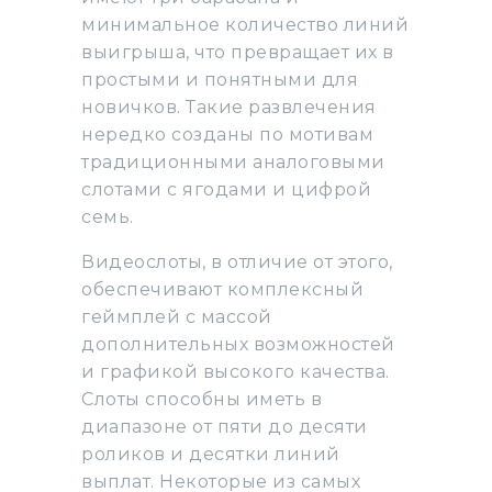
минимальное количество линий
выигрыша, что превращает их в
простыми и понятными для
новичков. Такие развлечения
нередко созданы по мотивам
традиционными аналоговыми
слотами с ягодами и цифрой
семь.
Видеослоты, в отличие от этого,
обеспечивают комплексный
геймплей с массой
дополнительных возможностей
и графикой высокого качества.
Слоты способны иметь в
диапазоне от пяти до десяти
роликов и десятки линий
выплат. Некоторые из самых