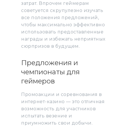
затрат. Впрочем геймерам
советуется скрупулезно изучать
все положения предложений,
чтобы максимально эффективно
использовать предоставленные
награды и избежать неприятных
сюрпризов в будущем.
Предложения и
чемпионаты для
геймеров
Промоакции и соревнования в
интернет-казино — это отличная
возможность для участников
испытать везение и
приумножить свои добычи.