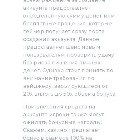
вознаграждение за создание
аккаунта предоставляет
определенную сумму денег или
бесплатные вращения, которые
геймер получает сразу после
создания аккаунта. Данное
предоставляет шанс новым
пользователям проверить удачу
без риска лишения личных
денег. Однако стоит принять во
внимание требования по
вейджеру, варьирующиеся от
20x вплоть до 50x объема бонуса.
При внесения средств на
аккаунта игроки также могут
ожидать бонусные награды.
Скажем, казино предлагает
бонус в размере 100% на