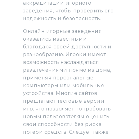
аккредитации игорного
заведения, чтобы проверить его
надежность и безопасность.
Онлайн игорные заведения
оказались известными
благодаря своей доступности и
разнообразию. Игроки имеют
возможность наслаждаться
развлечениями прямо из дома,
применяя персональные
компьютеры или мобильные
устройства. Многие сайтов
предлагают тестовые версии
игр, что позволяет попробовать
новым пользователям оценить
свои способности без риска
потери средств. Следует также