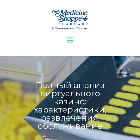
HOME
ABOUT
BLOG
SERVICES
CONTACTS
Полный анализ
виртуального
казино:
характеристики,
развлечения,
обслуживание