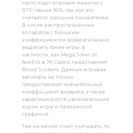
часто ищут игровые машины с
RTP свыше 95%, так как это
считается хорошим показателем.
В числе распространённых
аппаратов с большим
коэффициентом возврата можно
выделить такие игры, в
частности, как Mega Joker от
NetEnt в 7K Casino представляет
Blood Suckers. Данные игровые
автоматы не только
предоставляют значительный
коэффициент возврата, а также
характеризуются увлекательным
ходом игры и прекрасной
графикой.
Тем не менее стоит учитывать, то,