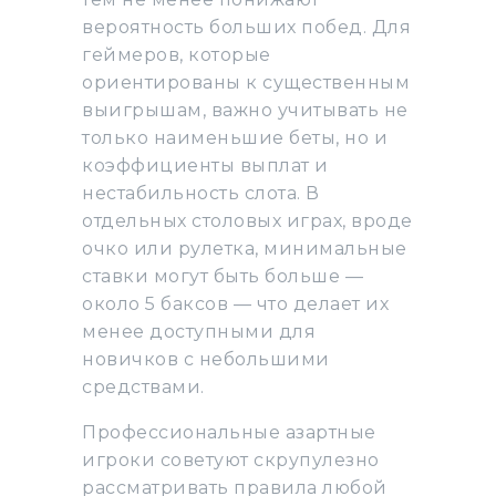
вероятность больших побед. Для
геймеров, которые
ориентированы к существенным
выигрышам, важно учитывать не
только наименьшие беты, но и
коэффициенты выплат и
нестабильность слота. В
отдельных столовых играх, вроде
очко или рулетка, минимальные
ставки могут быть больше —
около 5 баксов — что делает их
менее доступными для
новичков с небольшими
средствами.
Профессиональные азартные
игроки советуют скрупулезно
рассматривать правила любой