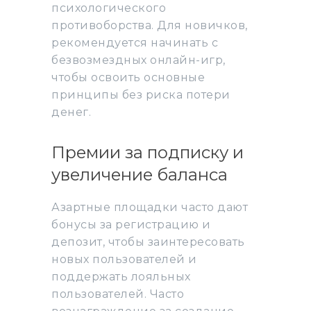
психологического
противоборства. Для новичков,
рекомендуется начинать с
безвозмездных онлайн-игр,
чтобы освоить основные
принципы без риска потери
денег.
Премии за подписку и
увеличение баланса
Азартные площадки часто дают
бонусы за регистрацию и
депозит, чтобы заинтересовать
новых пользователей и
поддержать лояльных
пользователей. Часто