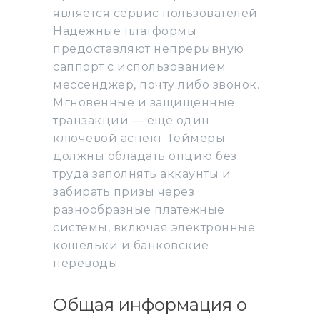
является сервис пользователей.
Надежные платформы
предоставляют непрерывную
саппорт с использованием
мессенджер, почту либо звонок.
Мгновенные и защищенные
транзакции — еще один
ключевой аспект. Геймеры
должны обладать опцию без
труда заполнять аккаунты и
забирать призы через
разнообразные платежные
системы, включая электронные
кошельки и банковские
переводы.
Общая информация о