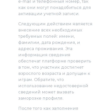
e-mail и телефонный номер, так
как они могут понадобиться для
активации учетной записи.
Следующим действием является
внесение всех необходимых
требуемых полей: имени,
фамилии, дата рождения, и
адреса проживания. Эта
информация сведения
обеспечат платформе проверить
в том, что участник достигнет
взрослого возраста и допущен к
играм. Обратите, что
использование недостоверной
сведений может вызвать
заморозке профиля.
После того как заполнения