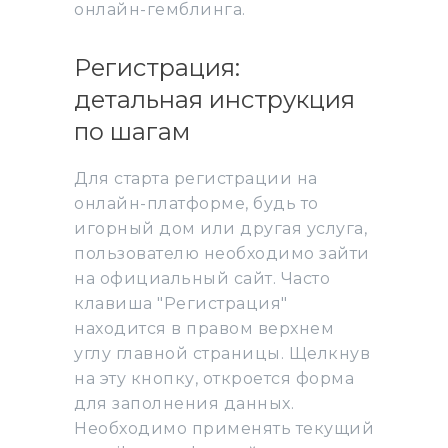
онлайн-гемблинга.
Регистрация:
детальная инструкция
по шагам
Для старта регистрации на
онлайн-платформе, будь то
игорный дом или другая услуга,
пользователю необходимо зайти
на официальный сайт. Часто
клавиша "Регистрация"
находится в правом верхнем
углу главной страницы. Щелкнув
на эту кнопку, откроется форма
для заполнения данных.
Необходимо применять текущий