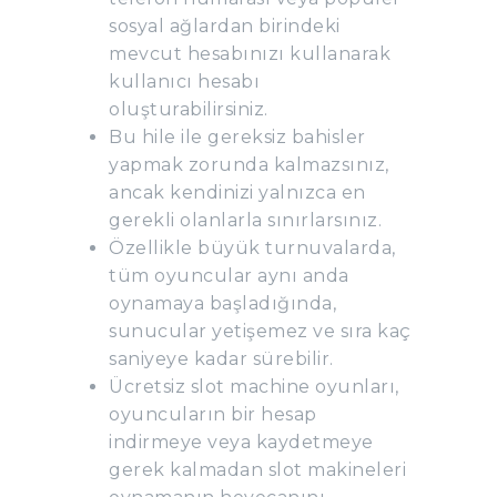
sosyal ağlardan birindeki
mevcut hesabınızı kullanarak
kullanıcı hesabı
oluşturabilirsiniz.
Bu hile ile gereksiz bahisler
yapmak zorunda kalmazsınız,
ancak kendinizi yalnızca en
gerekli olanlarla sınırlarsınız.
Özellikle büyük turnuvalarda,
tüm oyuncular aynı anda
oynamaya başladığında,
sunucular yetişemez ve sıra kaç
saniyeye kadar sürebilir.
Ücretsiz slot machine oyunları,
oyuncuların bir hesap
indirmeye veya kaydetmeye
gerek kalmadan slot makineleri