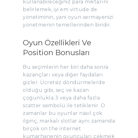
kullanabileceğiniz para miktarını
belirlemek, iyi em virtude de
yönetiminin, yani oyun sermayenizi
yönetmenin temellerinden biridir.
Oyun Özellikleri Ve
Position Bonusları
Bu seçimlerin her biri daha sonra
kazançları veya diğer faydaları
gizler. Ücretsiz döndürmelerde
olduğu gibi, seç ve kazan
çoğunlukla 3 veya daha fazla
scatter sembolü ile tetiklenir. O
zamanlar bu oyunlar nasıl çok
ilginç, markalı slotlar aynı zamanda
birçok on the internet
kumarhanenin oyuncuları çekmek