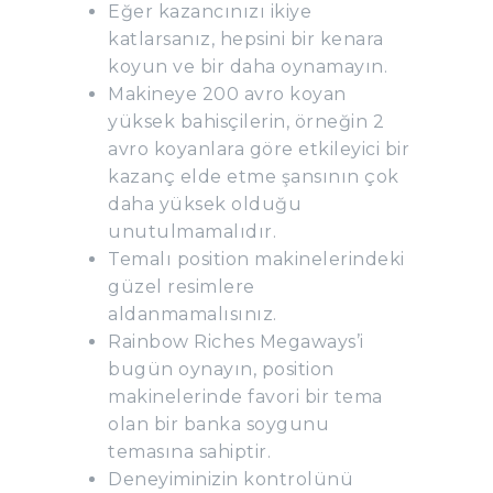
Eğer kazancınızı ikiye
katlarsanız, hepsini bir kenara
koyun ve bir daha oynamayın.
Makineye 200 avro koyan
yüksek bahisçilerin, örneğin 2
avro koyanlara göre etkileyici bir
kazanç elde etme şansının çok
daha yüksek olduğu
unutulmamalıdır.
Temalı position makinelerindeki
güzel resimlere
aldanmamalısınız.
Rainbow Riches Megaways’i
bugün oynayın, position
makinelerinde favori bir tema
olan bir banka soygunu
temasına sahiptir.
Deneyiminizin kontrolünü