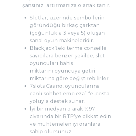
şansınızı artırmanıza olanak tanır.
Slotlar, üzerinde sembollerin
göründüğü birkaç çarktan
(çoğunlukla 3 veya 5) oluşan
sanal oyun makineleridir.
Blackjack’teki terme conseillé
sayıcılara benzer şekilde, slot
oyuncuları bahis
miktarını oyuncuya getiri
miktarına göre değiştirebilirler.
7slots Casino, oyuncularına
canlı sohbet empieza” “e-posta
yoluyla destek sunar.
İyi bir medyan olarak %97
civarında bir RTP’ye dikkat edin
ve muhtemelen iyi oranlara
sahip olursunuz.