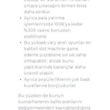
ortaya çıkacağını bilmek biraz
daha zordur.
Ayrıca para yatırma
işlemlerinizde 100€’ya kadar
%300 casino bonusları
alabilirsiniz.
Bu yüksek vary anslı oyunlar en
kaliteli slot machine game
ödeme yüzdesine sık sık sahip
olmayabilir, ancak bunu
yaptıklarında kazançlar daha
önemli olabilir.
Ayrıca popülerliklerini çok basit
kurallarına borçludurlar.
Bu yüzden de bunun
kumarhanenin bahis oranlarını
değiştirmesinden kaynaklandığına