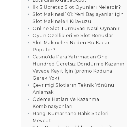
Lots Casino’da Jackpot
İlk 5 Ücretsiz Slot Oyunları Nelerdir?
Slot Makinesi 101: Yeni Başlayanlar İçin
Slot Makineleri Kılavuzu
Online Slot Turnuvası Nasıl Oynanır
Oyun Özellikleri Ve Slot Bonusları
Slot Makineleri Neden Bu Kadar
Popüler?
Casino’da Para Yatırmadan One
Hundred Ücretsiz Döndürme Kazanın
Vavada Kayıt İçin (promo Koduna
Gerek Yok)
Çevrimiçi Slotların Teknik Yönünü
Anlamak
Ödeme Hatları Ve Kazanma
Kombinasyonları
Hangi Kumarhane Bahis Siteleri
Mevcut