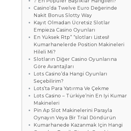
❔ En Popüler Başlıklar Hangileri?
Casino’da Twelve Euro Değerinde
Nakit Bonus Slotty Way
Kayıt Olmadan Ücretsiz Slotlar
Empieza Casino Oyunları
En Yüksek Rtp” “slotları Listesi!
Kumarhanelerde Position Makineleri
Hileli Mi?
Slotların Diğer Casino Oyunlarına
Göre Avantajları
Lots Casino’da Hangi Oyunları
Seçebilirim?
Lots’ta Para Yatırma Ve Çekme
Lots Casino – Türkiye’nin En Iyi Kumar
Makineleri
Pin Ap Slot Makinelerini Parayla
Oynayın Veya Bir Trial Döndürün
Kumarhanede Kazanmak Için Hangi