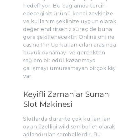
hedefliyor. Bu bağlamda tercih
edeceğiniz ürünü kendi zevkinize
ve kullanım şeklinize uygun olarak
değerlendirirseniz süreç de buna
göre şekillenecektir. Online online
casino Pin Up kullanıcıları arasında
büyük oynamayı ve gerçekten
sağlam bir ödül kazanmaya
çalışmayı umursamayan birçok kişi
var.
Keyifli Zamanlar Sunan
Slot Makinesi
Slotlarda durante çok kullanılan
oyun özelliği wild semboller olarak
adlandırılan sembollerdir. Bu