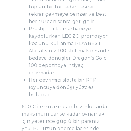
topları bir torbadan tekrar
tekrar çekmeye benzer ve best
her turdan sonra geri gelir.
Prestijli bir kumarhaneye
kaydolurken LEGZO promosyon
kodunu kullanma PLAYBEST
Alacaksınız 100 slot makinesinde
bedava dönüşler Dragon’s Gold
100 depozitoya ihtiyaç
duymadan.
Her çevrimiçi slotta bir RTP
(oyuncuya dönüş) yüzdesi
bulunur.
600 € ile en azından bazı slotlarda
maksimum bahse kadar oynamak
için yeterince güçlü bir paranız
yok. Bu, uzun ödeme iadesinde