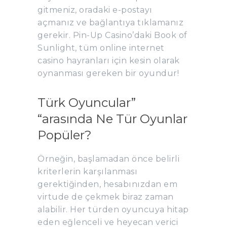
gitmeniz, oradaki e-postayı
açmanız ve bağlantıya tıklamanız
gerekir. Pin-Up Casino’daki Book of
Sunlight, tüm online internet
casino hayranları için kesin olarak
oynanması gereken bir oyundur!
Türk Oyuncular”
“arasında Ne Tür Oyunlar
Popüler?
Örneğin, başlamadan önce belirli
kriterlerin karşılanması
gerektiğinden, hesabınızdan em
virtude de çekmek biraz zaman
alabilir. Her türden oyuncuya hitap
eden eğlenceli ve heyecan verici