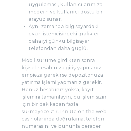
uygulaması, kullanıcılarımıza
modern ve kullanıcı dostu bir
arayüz sunar.
Aynı zamanda bilgisayardaki
oyun istemcisindeki grafikler
daha iyi çünkü bilgisayar
telefondan daha güçlü.
Mobil sürüme girdikten sonra
kişisel hesabınıza giriş yapmanız
empieza gerekirse depozitonuza
yatırma işlemi yapmanız gerekir.
Henüz hesabınız yoksa, kayıt
işlemini tamamlayın, bu işlem sizin
için bir dakikadan fazla
sürmeyecektir. Pin Up on the web
casinolarında doğrulama, telefon
numarasını ve bununla beraber