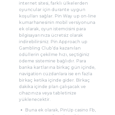
internet sitesi, farklı ülkelerden
oyuncular için durante uygun
koşulları sağlar. Pin Way up on-line
kumarhanesinin mobil versiyonuna
ek olarak, oyun istemcisini para
bilgisayarınıza ücretsiz olarak
indirebilirsiniz. Pin Approach up
Gambling Club’da kazanılan
ödüllerin çekilme hızı, seçtiğiniz
ödeme sistemine bağlıdır. Para
banka kartlarına birkaç gün içinde,
navigation cüzdanlara ise en fazla
birkaç ketika içinde gider. Birkaç
dakika içinde plan çalışacak ve
cihazınıza veya tabletinize
yüklenecektir.
Buna ek olarak, PinUp casino Fb,