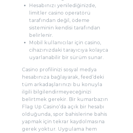
Hesabınızı yenilediğinizde,
limitler casino operatörü
tarafından değil, ödeme
sisteminin kendisi tarafından
belirlenir.
Mobil kullanıcılar için casino,
cihazınızdaki tarayıcıya kolayca
uyarlanabilir bir sürüm sunar.
Casino profilinizi sosyal medya
hesabınıza bağlayarak, feed’deki
tüm arkadaşlarınızı bu konuyla
ilgili bilgilendirmeyeceğinizi
belirtmek gerekir. Bir kumarbazın
Flag Up Casino’da açık bir hesabı
olduğunda, spor bahislerine bahis
yapmak için tekrar kaydolmasına
gerek yoktur. Uygulama hem