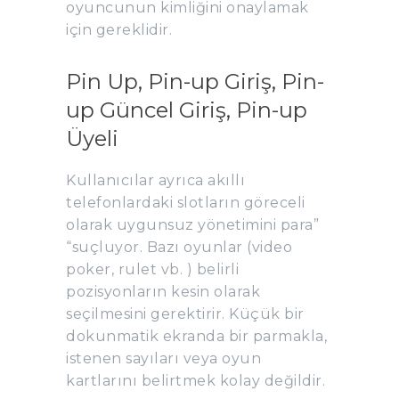
oyuncunun kimliğini onaylamak
için gereklidir.
Pin Up, Pin-up Giriş, Pin-
up Güncel Giriş, Pin-up
Üyeli
Kullanıcılar ayrıca akıllı
telefonlardaki slotların göreceli
olarak uygunsuz yönetimini para”
“suçluyor. Bazı oyunlar (video
poker, rulet vb. ) belirli
pozisyonların kesin olarak
seçilmesini gerektirir. Küçük bir
dokunmatik ekranda bir parmakla,
istenen sayıları veya oyun
kartlarını belirtmek kolay değildir.