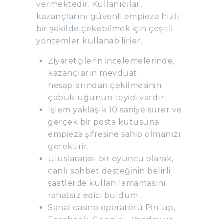
vermektedir. Kullanıcılar,
kazançlarını güvenli empieza hızlı
bir şekilde çekebilmek için çeşitli
yöntemler kullanabilirler.
Ziyaretçilerin incelemelerinde,
kazançların mevduat
hesaplarından çekilmesinin
çabukluğunun teyidi vardır.
İşlem yaklaşık 10 saniye sürer ve
gerçek bir posta kutusuna
empieza şifresine sahip olmanızı
gerektirir.
Uluslararası bir oyuncu olarak,
canlı sohbet desteğinin belirli
saatlerde kullanılamamasını
rahatsız edici buldum.
Sanal casino operatörü Pin-up,