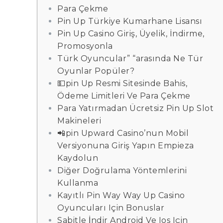
Para Çekme
Pin Up Türkiye Kumarhane Lisansı
Pin Up Casino Giriş, Üyelik, İndirme,
Promosyonla
Türk Oyuncular” “arasında Ne Tür
Oyunlar Popüler?
💵pin Up Resmi Sitesinde Bahis,
Ödeme Limitleri Ve Para Çekme
Para Yatırmadan Ücretsiz Pin Up Slot
Makineleri
📲pin Upward Casino’nun Mobil
Versiyonuna Giriş Yapın Empieza
Kaydolun
Diğer Doğrulama Yöntemlerini
Kullanma
Kayıtlı Pin Way Way Up Casino
Oyuncuları Için Bonuslar
Sabitle İndir Android Ve Ios Için