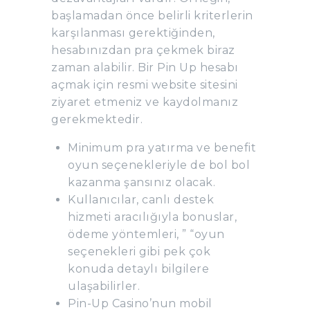
başlamadan önce belirli kriterlerin
karşılanması gerektiğinden,
hesabınızdan pra çekmek biraz
zaman alabilir. Bir Pin Up hesabı
açmak için resmi website sitesini
ziyaret etmeniz ve kaydolmanız
gerekmektedir.
Minimum pra yatırma ve benefit
oyun seçenekleriyle de bol bol
kazanma şansınız olacak.
Kullanıcılar, canlı destek
hizmeti aracılığıyla bonuslar,
ödeme yöntemleri, ” “oyun
seçenekleri gibi pek çok
konuda detaylı bilgilere
ulaşabilirler.
Pin-Up Casino’nun mobil