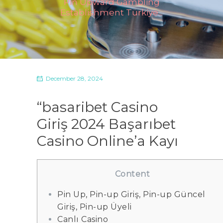
Pin Upward Gambling
Establishment Türkiye...
December 28, 2024
“basaribet Casino
Giriş 2024 Başarıbet
Casino Online’a Kayı
Content
Pin Up, Pin-up Giriş, Pin-up Güncel
Giriş, Pin-up Üyeli
Canlı Casino