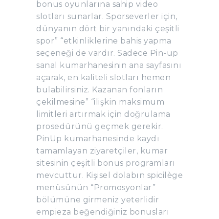
bonus oyunlarına sahip video
slotları sunarlar. Sporseverler için,
dünyanın dört bir yanındaki çeşitli
spor” “etkinliklerine bahis yapma
seçeneği de vardır. Sadece Pin-up
sanal kumarhanesinin ana sayfasını
açarak, en kaliteli slotları hemen
bulabilirsiniz. Kazanan fonların
çekilmesine” “ilişkin maksimum
limitleri artırmak için doğrulama
prosedürünü geçmek gerekir.
PinUp kumarhanesinde kaydı
tamamlayan ziyaretçiler, kumar
sitesinin çeşitli bonus programları
mevcuttur. Kişisel dolabın spicilège
menüsünün “Promosyonlar”
bölümüne girmeniz yeterlidir
empieza beğendiğiniz bonusları