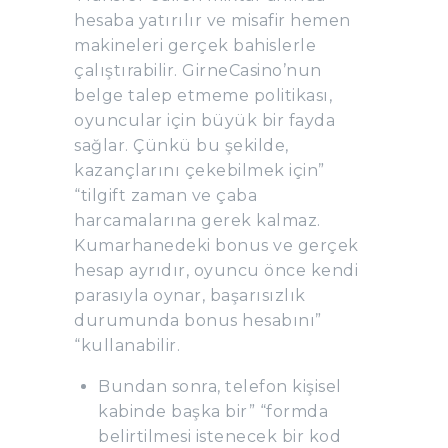
hesaba yatırılır ve misafir hemen
makineleri gerçek bahislerle
çalıştırabilir. GirneCasino’nun
belge talep etmeme politikası,
oyuncular için büyük bir fayda
sağlar. Çünkü bu şekilde,
kazançlarını çekebilmek için”
“tilgift zaman ve çaba
harcamalarına gerek kalmaz.
Kumarhanedeki bonus ve gerçek
hesap ayrıdır, oyuncu önce kendi
parasıyla oynar, başarısızlık
durumunda bonus hesabını”
“kullanabilir.
Bundan sonra, telefon kişisel
kabinde başka bir” “formda
belirtilmesi istenecek bir kod