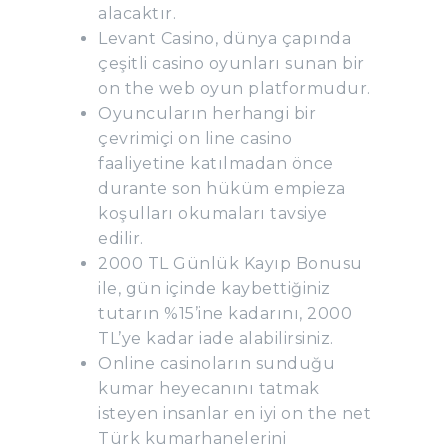
alacaktır.
Levant Casino, dünya çapında
çeşitli casino oyunları sunan bir
on the web oyun platformudur.
Oyuncuların herhangi bir
çevrimiçi on line casino
faaliyetine katılmadan önce
durante son hüküm empieza
koşulları okumaları tavsiye
edilir.
2000 TL Günlük Kayıp Bonusu
ile, gün içinde kaybettiğiniz
tutarın %15’ine kadarını, 2000
TL’ye kadar iade alabilirsiniz.
Online casinoların sunduğu
kumar heyecanını tatmak
isteyen insanlar en iyi on the net
Türk kumarhanelerini