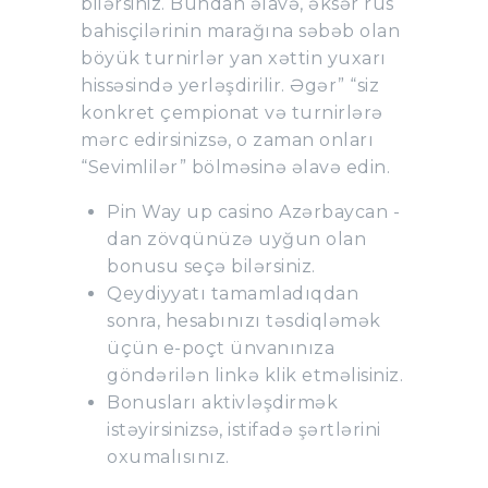
bilərsiniz. Bundan əlavə, əksər rus
bahisçilərinin marağına səbəb olan
böyük turnirlər yan xəttin yuxarı
hissəsində yerləşdirilir. Əgər” “siz
konkret çempionat və turnirlərə
mərc edirsinizsə, o zaman onları
“Sevimlilər” bölməsinə əlavə edin.
Pin Way up casino Azərbaycan -
dan zövqünüzə uyğun olan
bonusu seçə bilərsiniz.
Qeydiyyatı tamamladıqdan
sonra, hesabınızı təsdiqləmək
üçün e-poçt ünvanınıza
göndərilən linkə klik etməlisiniz.
Bonusları aktivləşdirmək
istəyirsinizsə, istifadə şərtlərini
oxumalısınız.