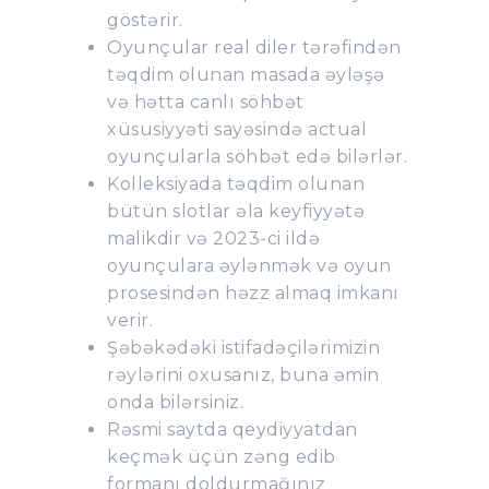
göstərir.
Oyunçular real diler tərəfindən
təqdim olunan masada əyləşə
və hətta canlı söhbət
xüsusiyyəti sayəsində actual
oyunçularla söhbət edə bilərlər.
Kolleksiyada təqdim olunan
bütün slotlar əla keyfiyyətə
malikdir və 2023-ci ildə
oyunçulara əylənmək və oyun
prosesindən həzz almaq imkanı
verir.
Şəbəkədəki istifadəçilərimizin
rəylərini oxusanız, buna əmin
onda bilərsiniz.
Rəsmi saytda qeydiyyatdan
keçmək üçün zəng edib
formanı doldurmağınız