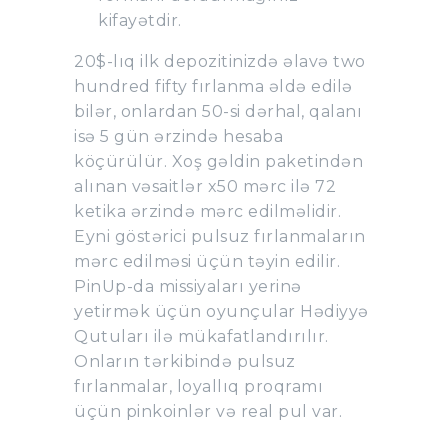
kifayətdir.
20$-lıq ilk depozitinizdə əlavə two
hundred fifty fırlanma əldə edilə
bilər, onlardan 50-si dərhal, qalanı
isə 5 gün ərzində hesaba
köçürülür. Xoş gəldin paketindən
alınan vəsaitlər x50 mərc ilə 72
ketika ərzində mərc edilməlidir.
Eyni göstərici pulsuz fırlanmaların
mərc edilməsi üçün təyin edilir.
PinUp-da missiyaları yerinə
yetirmək üçün oyunçular Hədiyyə
Qutuları ilə mükafatlandırılır.
Onların tərkibində pulsuz
fırlanmalar, loyallıq proqramı
üçün pinkoinlər və real pul var.