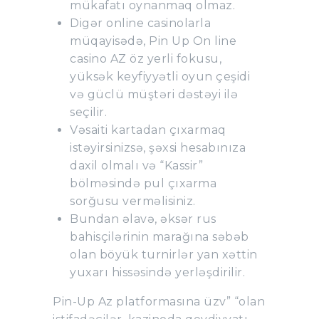
mükafatı oynanmaq olmaz.
Digər online casinolarla
müqayisədə, Pin Up On line
casino AZ öz yerli fokusu,
yüksək keyfiyyətli oyun çeşidi
və güclü müştəri dəstəyi ilə
seçilir.
Vəsaiti kartadan çıxarmaq
istəyirsinizsə, şəxsi hesabınıza
daxil olmalı və “Kassir”
bölməsində pul çıxarma
sorğusu verməlisiniz.
Bundan əlavə, əksər rus
bahisçilərinin marağına səbəb
olan böyük turnirlər yan xəttin
yuxarı hissəsində yerləşdirilir.
Pin-Up Az platformasına üzv” “olan