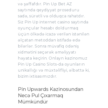
və şəffafdır. Pin Up Bet AZ
saytında qeydiyyat proseduru
sadə, sürətli və olduqca rahatdır.
Siz Pin Up internet casino saytında
oyunçular hesabı doldurmaq
üçün ölkədə icazə verilən istənilən
əlçatan metoddan istifadə edə
bilərlər. Sonra müvafiq ödəniş
xidmətini seçərək əməliyyatı
həyata keçirin. Onlayn kazinomuz
Pin Up Casino Slots-da oyunların
unikallığı və müxtəlifliyi, əlbəttə ki,
bizim ixtisasımızdır.
Pin Upwards Kazinosundan
Necə Pul Çıxarmaq
Mümkündür