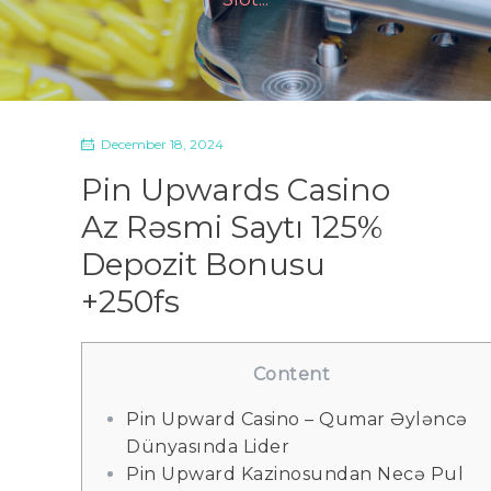
December 18, 2024
Pin Upwards Casino
Az Rəsmi Saytı 125%
Depozit Bonusu
+250fs
Content
Pin Upward Casino – Qumar Əyləncə
Dünyasında Lider
Pin Upward Kazinosundan Necə Pul