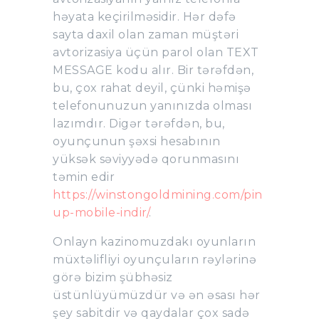
həyata keçirilməsidir. Hər dəfə
sayta daxil olan zaman müştəri
avtorizasiya üçün parol olan TEXT
MESSAGE kodu alır. Bir tərəfdən,
bu, çox rahat deyil, çünki həmişə
telefonunuzun yanınızda olması
lazımdır. Digər tərəfdən, bu,
oyunçunun şəxsi hesabının
yüksək səviyyədə qorunmasını
təmin edir
https://winstongoldmining.com/pin
up-mobile-indir/
.
Onlayn kazinomuzdakı oyunların
müxtəlifliyi oyunçuların rəylərinə
görə bizim şübhəsiz
üstünlüyümüzdür və ən əsası hər
şey sabitdir və qaydalar çox sadə