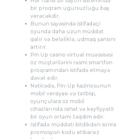
Hər hansı bir saytın sistemində
bir proqram uğursuzluğu baş
verəcəkdir.
Bunun sayəsində istifadəçi
oyunda daha uzun müddət
qalır və beləliklə, udmaq şansını
artırır.
Pin Up casino virtual müəssisəsi
öz müştərilərini rəsmi smartfon
proqramından istifadə etməyə
dəvət edir.
Nəticədə, Pin-Up kazinosunun
mobil versiyası və tətbiqi,
oyunçulara öz mobil
cihazlarında rahat və keyfiyyətli
bir oyun ortamı təqdim edir.
İstifadə müddəti bitdikdən sonra
promosyon kodu etibarsız