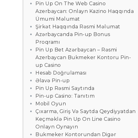
Pin Up On The Web Casino
Azerbaycan: Onlayn Kazino Haqqında
Ümumi Məlumat
Şirkət Haqqında Rəsmi Məlumat
Azərbaycanda Pin-up Bonus
Proqramı
Pin Up Bet Azərbaycan – Rəsmi
Azerbaycan Bukmeker Kontoru Pin-
up Casino
Hesab Doğrulaması
Əlavə Pin-up
Pin Up Rəsmi Saytında
Pin-up Casino: Tanıtım
Mobil Oyun
Çıxarma, Giriş Və Saytda Qeydiyyatdan
Keçməklə Pin Up On Line Casino
Onlayn Oynayın
Bukmeker Kontorundan Digər