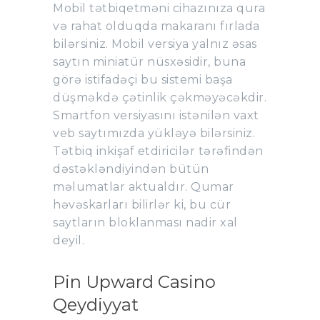
Mobil tətbiqetməni cihazınıza qura
və rahat olduqda makaranı fırlada
bilərsiniz. Mobil versiya yalnız əsas
saytın miniatür nüsxəsidir, buna
görə istifadəçi bu sistemi başa
düşməkdə çətinlik çəkməyəcəkdir.
Smartfon versiyasını istənilən vaxt
veb saytımızda yükləyə bilərsiniz.
Tətbiq inkişaf etdiricilər tərəfindən
dəstəkləndiyindən bütün
məlumatlar aktualdır. Qumar
həvəskarları bilirlər ki, bu cür
saytların bloklanması nadir xal
deyil.
Pin Upward Casino
Qeydiyyat