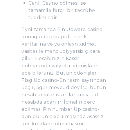
Canlı Casino bölməsi isə
tamamilə fərqli bir təcrübə
təqdim edir.
Eyni zamanda Pin Upward casino
qonaq udduğu pulu bank
kartlarına və ya onlayn xidmət
vasitəsilə məhdudiyyətsiz çıxara
bilər. Hesabınızın Kassir
bölməsində valyuta ödənişlərini
edə bilərsiniz. Bütün ödənişlər
Flag Up casino-ün rəsmi saytından
keçir, əgər mövcud deyilsə, bütün
hesablamalar istənilən mövcud
hesabda aparılır. İcmalın dərc
edilməsi Pin number Up casino-
dən pulun çıxarılmasında əsassız
gecikmələrin olmamasını