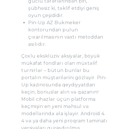
güclü tərəflərindən biri,
şübhəsiz ki, təklif etdiyi geniş
oyun çeşididir.
Pin-Up AZ Bukmeker
kontorundan pulun
çıxarılmasının vaxtı metoddan
asılıdır.
Çoxlu eksklüziv aksiyalar, böyük
mükafat fondları olan müxtəlif
turnirlər – bütün bunlar bu
portalın müştərilərini gözləyir. Pin-
Up kazinosunda qeydiyyatdan
keçin, bonuslar alın və qazanın!
Mobil cihazlar üçün platforma
keçmişin en yeni məhsul və
modellərində əla işləyir. Android 4.
4 və ya daha yeni proqram təminatı
versiyaları quraşdırılmış