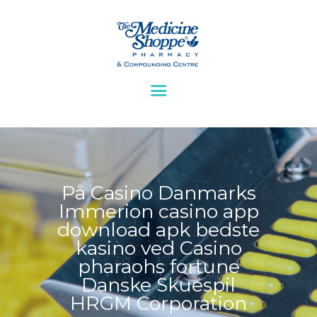
HOME
ABOUT
BLOG
SERVICES
CONTACTS
På Casino Danmarks
Immerion casino app
download apk bedste
kasino ved Casino
pharaohs fortune
Danske Skuespil
HRGM Corporation