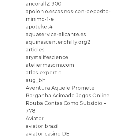
ancorallZ 900
apolonio.escasinos-con-deposito-
minimo-1-e
apoteket4
aquaservice-alicante.es
aquinascenterphilly.org2
articles
arystalifescience
ateliermasomi.com
atlas-export.c
aug_bh
Aventura Aquele Promete
Barganha Acimade Jogos Online
Rouba Contas Como Subsídio –
778
Aviator
aviator brazil
aviator casino DE