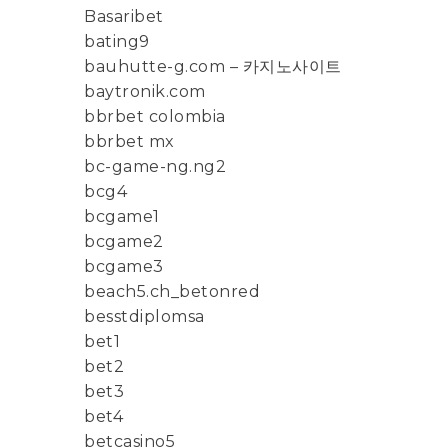
Basaribet
bating9
bauhutte-g.com – 카지노사이트
baytronik.com
bbrbet colombia
bbrbet mx
bc-game-ng.ng2
bcg4
bcgame1
bcgame2
bcgame3
beach5.ch_betonred
besstdiplomsa
bet1
bet2
bet3
bet4
betcasino5