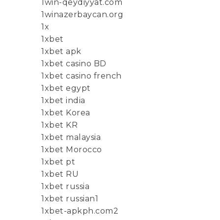
1win-qeydiyyat.com
1winazerbaycan.org
1x
1xbet
1xbet apk
1xbet casino BD
1xbet casino french
1xbet egypt
1xbet india
1xbet Korea
1xbet KR
1xbet malaysia
1xbet Morocco
1xbet pt
1xbet RU
1xbet russia
1xbet russian1
1xbet-apkph.com2