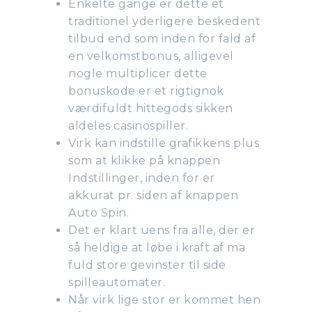
Enkelte gange er dette et
traditionel yderligere beskedent
tilbud end som inden for fald af
en velkomstbonus, alligevel
nogle multiplicer dette
bonuskode er et rigtignok
værdifuldt hittegods sikken
aldeles casinospiller.
Virk kan indstille grafikkens plus
som at klikke på knappen
Indstillinger, inden for er
akkurat pr. siden af knappen
Auto Spin.
Det er klart uens fra alle, der er
så heldige at løbe i kraft af ma
fuld store gevinster til side
spilleautomater.
Når virk lige stor er kommet hen