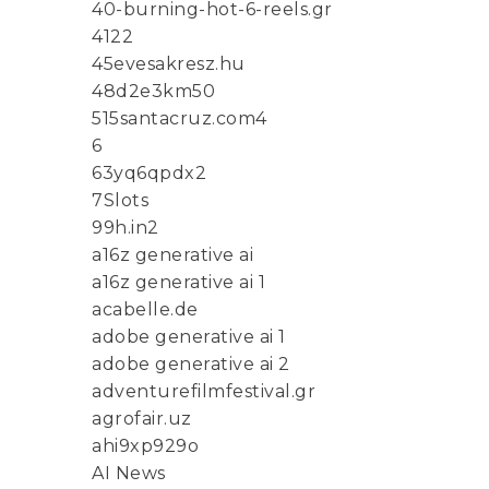
40-burning-hot-6-reels.gr
4122
45evesakresz.hu
48d2e3km50
515santacruz.com4
6
63yq6qpdx2
7Slots
99h.in2
a16z generative ai
a16z generative ai 1
acabelle.de
adobe generative ai 1
adobe generative ai 2
adventurefilmfestival.gr
agrofair.uz
ahi9xp929o
AI News