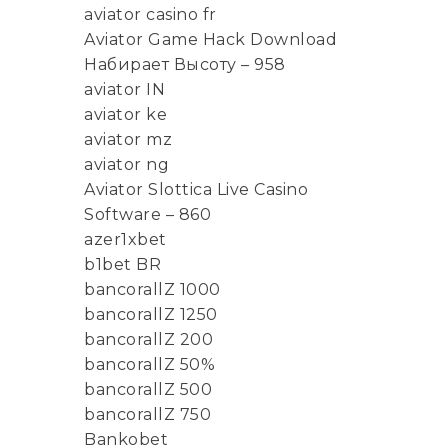
aviator casino fr
Aviator Game Hack Download
Набирает Высоту – 958
aviator IN
aviator ke
aviator mz
aviator ng
Aviator Slottica Live Casino
Software – 860
azer1xbet
b1bet BR
bancorallZ 1000
bancorallZ 1250
bancorallZ 200
bancorallZ 50%
bancorallZ 500
bancorallZ 750
Bankobet