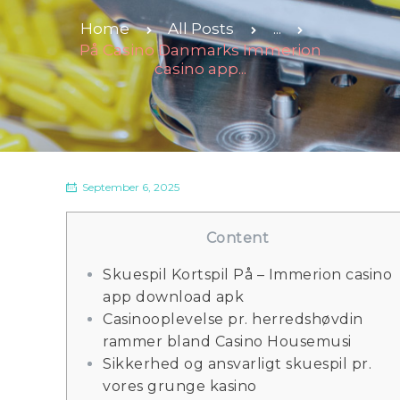
Home
All Posts
...
På Casino Danmarks Immerion
casino app...
September 6, 2025
Content
Skuespil Kortspil På – Immerion casino
app download apk
Casinooplevelse pr. herredshøvdin
rammer bland Casino Housemusi
Sikkerhed og ansvarligt skuespil pr.
vores grunge kasino