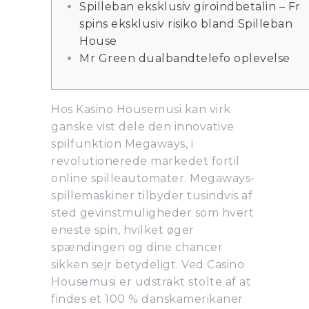
Spilleban eksklusiv giroindbetalin – Fr
spins eksklusiv risiko bland Spilleban
House
Mr Green dualbandtelefo oplevelse
Hos Kasino Housemusi kan virk
ganske vist dele den innovative
spilfunktion Megaways, i
revolutionerede markedet fortil
online spilleautomater. Megaways-
spillemaskiner tilbyder tusindvis af
sted gevinstmuligheder som hvert
eneste spin, hvilket øger
spændingen og dine chancer
sikken sejr betydeligt. Ved Casino
Housemusi er udstrakt stolte af at
findes et 100 % danskamerikaner