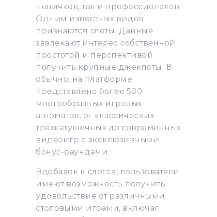
новичков, так и профессионалов.
Одним известных видов
признаются слоты. Данные
завлекают интерес собственной
простотой и перспективой
получить крупные джекпоты. В
обычно, на платформе
представлено более 500
многообразных игровых
автоматов, от классических
трёхкатушечных до современных
видеоигр с эксклюзивными
бонус-раундами.
Вдобавок к слотов, пользователи
имеют возможность получить
удовольствие от различными
столовыми играми, включая