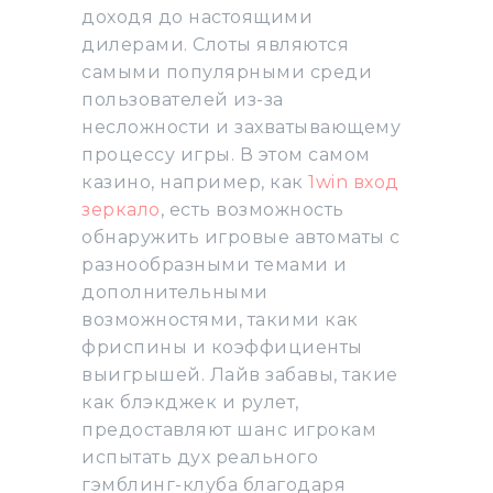
доходя до настоящими
дилерами. Слоты являются
самыми популярными среди
пользователей из-за
несложности и захватывающему
процессу игры. В этом самом
казино, например, как
1win вход
зеркало
, есть возможность
обнаружить игровые автоматы с
разнообразными темами и
дополнительными
возможностями, такими как
фриспины и коэффициенты
выигрышей. Лайв забавы, такие
как блэкджек и рулет,
предоставляют шанс игрокам
испытать дух реального
гэмблинг-клуба благодаря