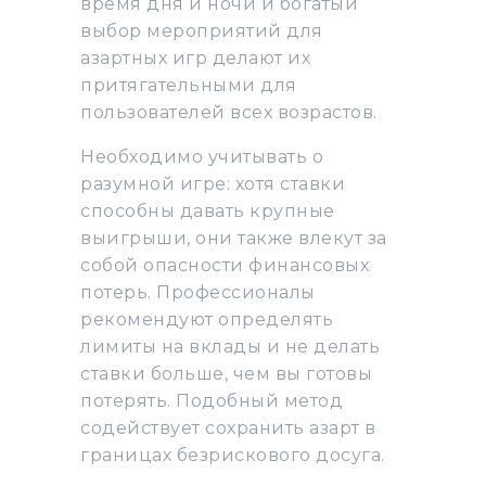
время дня и ночи и богатый
выбор мероприятий для
азартных игр делают их
притягательными для
пользователей всех возрастов.
Необходимо учитывать о
разумной игре: хотя ставки
способны давать крупные
выигрыши, они также влекут за
собой опасности финансовых
потерь. Профессионалы
рекомендуют определять
лимиты на вклады и не делать
ставки больше, чем вы готовы
потерять. Подобный метод
содействует сохранить азарт в
границах безрискового досуга.