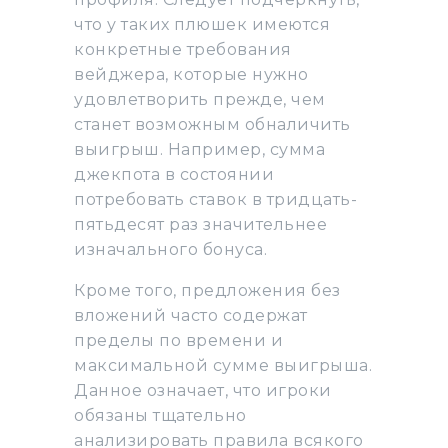
что у таких плюшек имеются
конкретные требования
вейджера, которые нужно
удовлетворить прежде, чем
станет возможным обналичить
выигрыш. Например, сумма
джекпота в состоянии
потребовать ставок в тридцать-
пятьдесят раз значительнее
изначального бонуса.
Кроме того, предложения без
вложений часто содержат
пределы по времени и
максимальной сумме выигрыша.
Данное означает, что игроки
обязаны тщательно
анализировать правила всякого