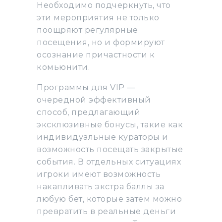
Необходимо подчеркнуть, что
эти мероприятия не только
поощряют регулярные
посещения, но и формируют
осознание причастности к
комьюнити.
Программы для VIP —
очередной эффективный
способ, предлагающий
эксклюзивные бонусы, такие как
индивидуальные кураторы и
возможность посещать закрытые
события. В отдельных ситуациях
игроки имеют возможность
накапливать экстра баллы за
любую бет, которые затем можно
превратить в реальные деньги