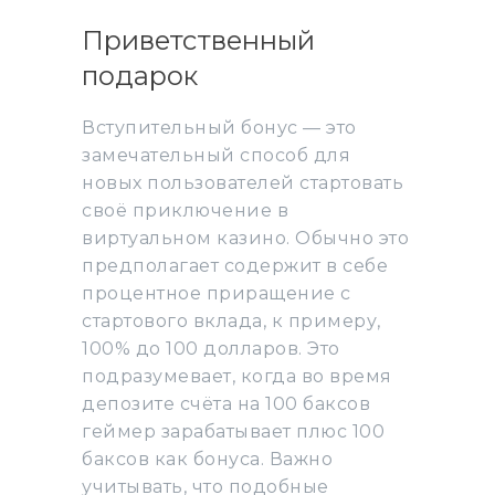
Приветственный
подарок
Вступительный бонус — это
замечательный способ для
новых пользователей стартовать
своё приключение в
виртуальном казино. Обычно это
предполагает содержит в себе
процентное приращение с
стартового вклада, к примеру,
100% до 100 долларов. Это
подразумевает, когда во время
депозите счёта на 100 баксов
геймер зарабатывает плюс 100
баксов как бонуса. Важно
учитывать, что подобные