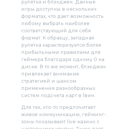
рулетка и блэкджек. Данные
игры доступны в нескольких
форматах, что дает возможность
любому выбрать наиболее
соответствующий для себя
формат. К образцу, западная
рулетка характеризуется более
прибыльными правилами для
геймера благодаря одному 0 на
диске. В то же момент, блэкджек
привлекает внимание
стратегией и шансом
применения разнообразных
систем подсчета карт в 1вин.
Для тех, кто-то предпочитает
живое коммуникацию, гейминг-
зоны показывают live-казино с
настоящими крупье. Такое дает