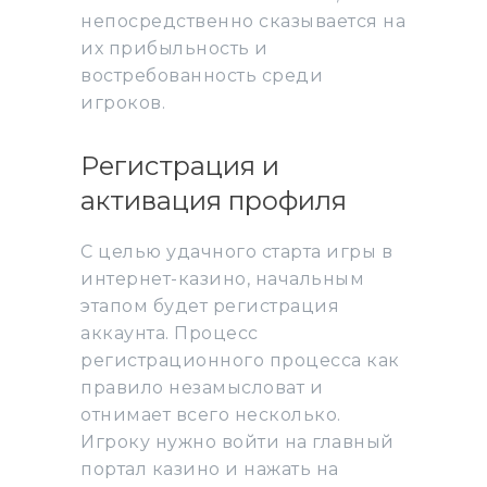
непосредственно сказывается на
их прибыльность и
востребованность среди
игроков.
Регистрация и
активация профиля
С целью удачного старта игры в
интернет-казино, начальным
этапом будет регистрация
аккаунта. Процесс
регистрационного процесса как
правило незамысловат и
отнимает всего несколько.
Игроку нужно войти на главный
портал казино и нажать на