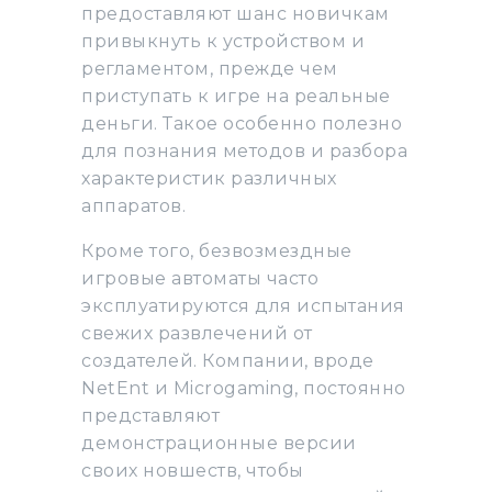
предоставляют шанс новичкам
привыкнуть к устройством и
регламентом, прежде чем
приступать к игре на реальные
деньги. Такое особенно полезно
для познания методов и разбора
характеристик различных
аппаратов.
Кроме того, безвозмездные
игровые автоматы часто
эксплуатируются для испытания
свежих развлечений от
создателей. Компании, вроде
NetEnt и Microgaming, постоянно
представляют
демонстрационные версии
своих новшеств, чтобы