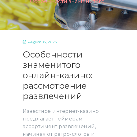
Особенности знаменитого...
August 18, 2025
Особенности
знаменитого
онлайн-казино:
рассмотрение
развлечений
Известное интернет-казино
предлагает геймерам
ассортимент развлечений,
начиная от ретро-слотов и