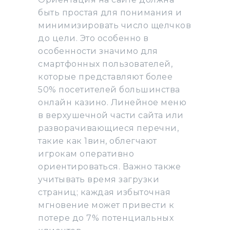
быть простая для понимания и
минимизировать число щелчков
до цели. Это особенно в
особенности значимо для
смартфонных пользователей,
которые представляют более
50% посетителей большинства
онлайн казино. Линейное меню
в верхушечной части сайта или
разворачивающиеся перечни,
такие как 1вин, облегчают
игрокам оперативно
ориентироваться. Важно также
учитывать время загрузки
страниц; каждая избыточная
мгновение может привести к
потере до 7% потенциальных