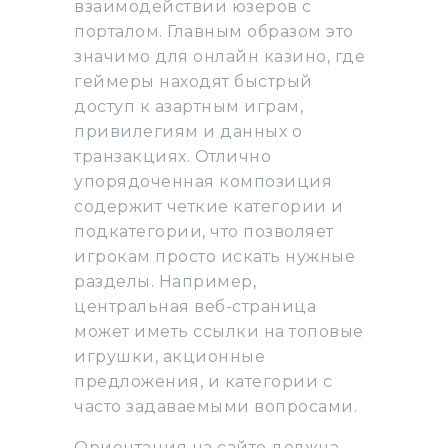
взаимодействии юзеров с
порталом. Главным образом это
значимо для онлайн казино, где
геймеры находят быстрый
доступ к азартным играм,
привилегиям и данных о
транзакциях. Отлично
упорядоченная композиция
содержит четкие категории и
подкатегории, что позволяет
игрокам просто искать нужные
разделы. Например,
центральная веб-страница
может иметь ссылки на топовые
игрушки, акционные
предложения, и категории с
часто задаваемыми вопросами.
Ориентация на сайте должна