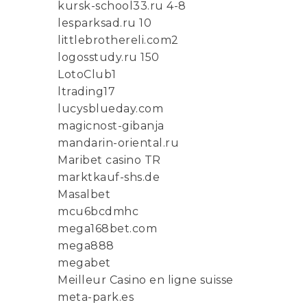
kursk-school33.ru 4-8
lesparksad.ru 10
littlebrothereli.com2
logosstudy.ru 150
LotoClub1
ltrading17
lucysblueday.com
magicnost-gibanja
mandarin-oriental.ru
Maribet casino TR
marktkauf-shs.de
Masalbet
mcu6bcdmhc
mega168bet.com
mega888
megabet
Meilleur Casino en ligne suisse
meta-park.es