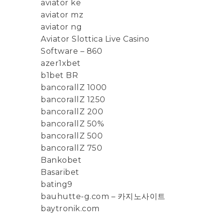
aviator ke
aviator mz
aviator ng
Aviator Slottica Live Casino
Software – 860
azer1xbet
b1bet BR
bancorallZ 1000
bancorallZ 1250
bancorallZ 200
bancorallZ 50%
bancorallZ 500
bancorallZ 750
Bankobet
Basaribet
bating9
bauhutte-g.com – 카지노사이트
baytronik.com