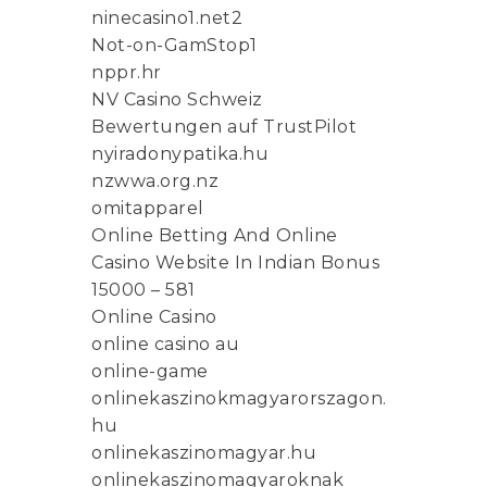
ninecasino1.net2
Not-on-GamStop1
nppr.hr
NV Casino Schweiz
Bewertungen auf TrustPilot
nyiradonypatika.hu
nzwwa.org.nz
omitapparel
Online Betting And Online
Casino Website In Indian Bonus
15000 – 581
Online Casino
online casino au
online-game
onlinekaszinokmagyarorszagon.
hu
onlinekaszinomagyar.hu
onlinekaszinomagyaroknak