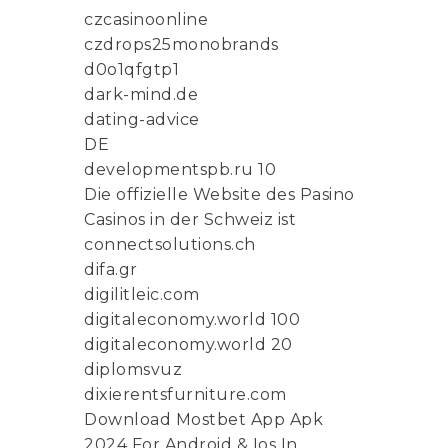
czcasinoonline
czdrops25monobrands
d0o1qfgtp1
dark-mind.de
dating-advice
DE
developmentspb.ru 10
Die offizielle Website des Pasino
Casinos in der Schweiz ist
connectsolutions.ch
difa.gr
digilitleic.com
digitaleconomy.world 100
digitaleconomy.world 20
diplomsvuz
dixierentsfurniture.com
Download Mostbet App Apk
2024 For Android & Ios In