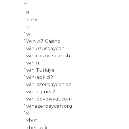
11
18
1bet5
1k
1w
1Win AZ Casino
1win Azərbaycan
1win casino spanish
1win fr
1win Turkiye
1win-apk.ci2
1win-azerbaycan.az
1win-eg.net2
1win-qeydiyyat.com
1winazerbaycan.org
1x
1xbet
1xbet apk