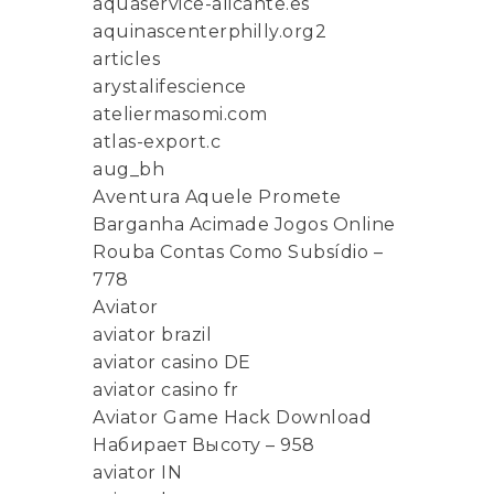
aquaservice-alicante.es
aquinascenterphilly.org2
articles
arystalifescience
ateliermasomi.com
atlas-export.c
aug_bh
Aventura Aquele Promete
Barganha Acimade Jogos Online
Rouba Contas Como Subsídio –
778
Aviator
aviator brazil
aviator casino DE
aviator casino fr
Aviator Game Hack Download
Набирает Высоту – 958
aviator IN