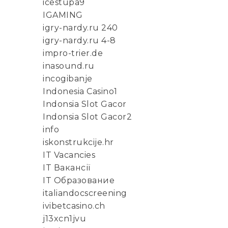
icestupa9
IGAMING
igry-nardy.ru 240
igry-nardy.ru 4-8
impro-trier.de
inasound.ru
incogibanje
Indonesia Casino1
Indonsia Slot Gacor
Indonsia Slot Gacor2
info
iskonstrukcije.hr
IT Vacancies
IT Вакансії
IT Образование
italiandocscreening
ivibetcasino.ch
j13xcn1jvu