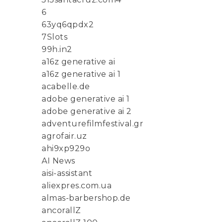
6
63yq6qpdx2
7Slots
99h.in2
a16z generative ai
a16z generative ai 1
acabelle.de
adobe generative ai 1
adobe generative ai 2
adventurefilmfestival.gr
agrofair.uz
ahi9xp929o
AI News
aisi-assistant
aliexpres.com.ua
almas-barbershop.de
ancorallZ