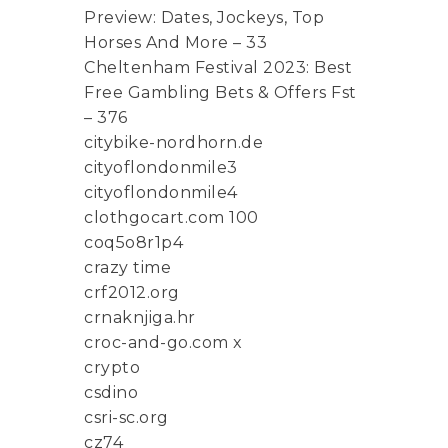
Preview: Dates, Jockeys, Top
Horses And More – 33
Cheltenham Festival 2023: Best
Free Gambling Bets & Offers Fst
– 376
citybike-nordhorn.de
cityoflondonmile3
cityoflondonmile4
clothgocart.com 100
coq5o8r1p4
crazy time
crf2012.org
crnaknjiga.hr
croc-and-go.com x
crypto
csdino
csri-sc.org
cz74