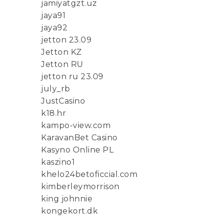
jamiyatgzt.uz
jaya91
jaya92
jetton 23.09
Jetton KZ
Jetton RU
jetton ru 23.09
july_rb
JustCasino
k18.hr
kampo-view.com
KaravanBet Casino
Kasyno Online PL
kaszino1
khelo24betoficcial.com
kimberleymorrison
king johnnie
kongekort.dk