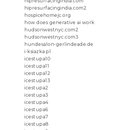
hipresurfacingindia.com
hipresurfacingindia.com2
hospicehomejc.org
how does generative ai work
hudsonwestnyc.com2
hudsonwestnyc.com3
hundesalon-gerlindeade.de
i-ksiazka.pl
icestupa10
icestupa11
icestupa12
icestupa13
icestupa2
icestupa3
icestupa4
icestupa6
icestupa7
icestupa8