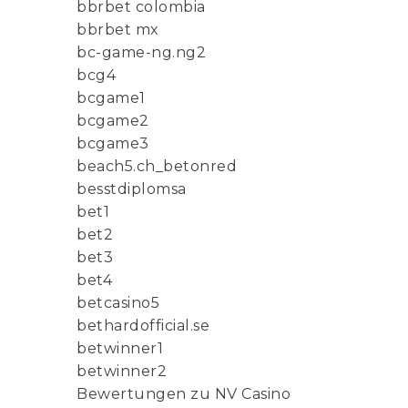
bbrbet colombia
bbrbet mx
bc-game-ng.ng2
bcg4
bcgame1
bcgame2
bcgame3
beach5.ch_betonred
besstdiplomsa
bet1
bet2
bet3
bet4
betcasino5
bethardofficial.se
betwinner1
betwinner2
Bewertungen zu NV Casino