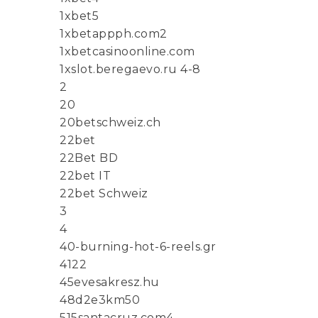
1xbet5
1xbetappph.com2
1xbetcasinoonline.com
1xslot.beregaevo.ru 4-8
2
20
20betschweiz.ch
22bet
22Bet BD
22bet IT
22bet Schweiz
3
4
40-burning-hot-6-reels.gr
4122
45evesakresz.hu
48d2e3km50
515santacruz.com4