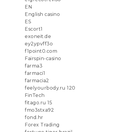
EN
English casino
ES
Escort1
exoneit.de
ey2ypvff3o
f1point0.com
Fairspin-casino
farma3
farmaci1
farmacia2
feelyourbody.ru 120
FinTech
fitago.ru 15
fmo3stxa92
fond.hr
Forex Trading