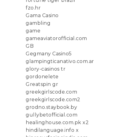
fortune tiger brazil
fzo.hr
Gama Casino
gambling
game
gameaviatorofficial.com
GB
Gegmany Casino5
glampingticanativo.com.ar
glory-casinos tr
gordonelete
Greatspin gr
greekgirlscode.com
greekgirlscode.com2
grodno.staybook.by
gullybetofficial.com
healinghouse.com.pk x2
hindilanguage.info x