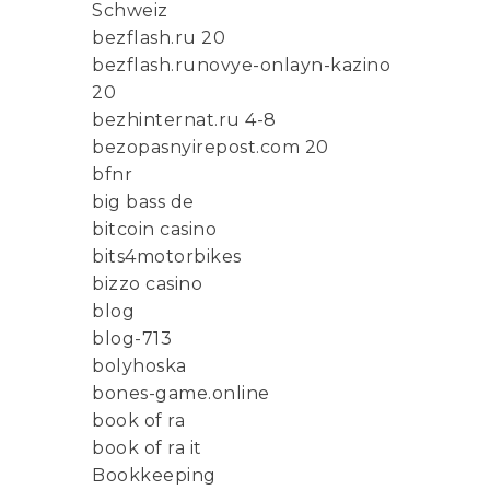
Schweiz
bezflash.ru 20
bezflash.runovye-onlayn-kazino
20
bezhinternat.ru 4-8
bezopasnyirepost.com 20
bfnr
big bass de
bitcoin casino
bits4motorbikes
bizzo casino
blog
blog-713
bolyhoska
bones-game.online
book of ra
book of ra it
Bookkeeping