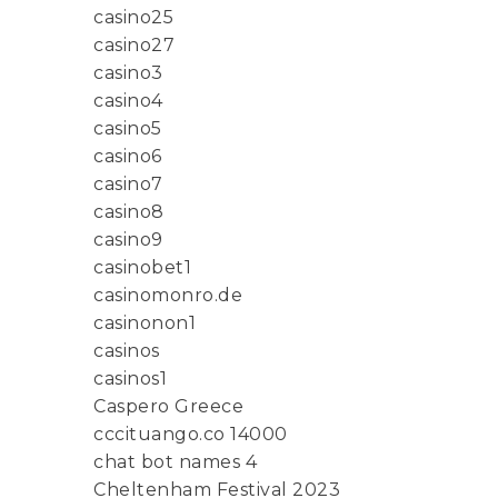
casino25
casino27
casino3
casino4
casino5
casino6
casino7
casino8
casino9
casinobet1
casinomonro.de
casinonon1
casinos
casinos1
Caspero Greece
cccituango.co 14000
chat bot names 4
Cheltenham Festival 2023