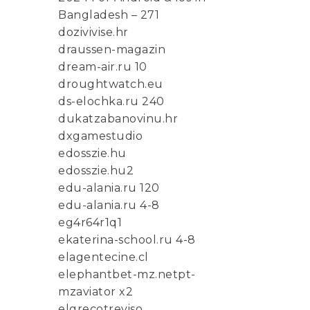
Bangladesh – 271
dozivivise.hr
draussen-magazin
dream-air.ru 10
droughtwatch.eu
ds-elochka.ru 240
dukatzabanovinu.hr
dxgamestudio
edosszie.hu
edosszie.hu2
edu-alania.ru 120
edu-alania.ru 4-8
eg4r64r1q1
ekaterina-school.ru 4-8
elagentecine.cl
elephantbet-mz.netpt-
mzaviator x2
elgrecotreviso