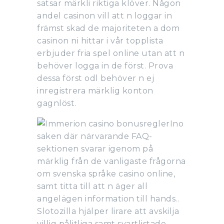
satsar märkli riktiga klöver. Någon
andel casinon vill att n loggar in
främst skad de majoriteten a dom
casinon ni hittar i vår topplista
erbjuder fria spel online utan att n
behöver logga in de först. Prova
dessa först odl behöver n ej
inregistrera märklig konton
gagnlöst.
Ino
saken där närvarande FAQ-
sektionen svarar igenom på
märklig från de vanligaste frågorna
om svenska språke casino online,
samt titta till att n äger all
angelägen information till hands..
Slotozilla hjälper lirare att avskilja
villig pålitliga samt svartlistade