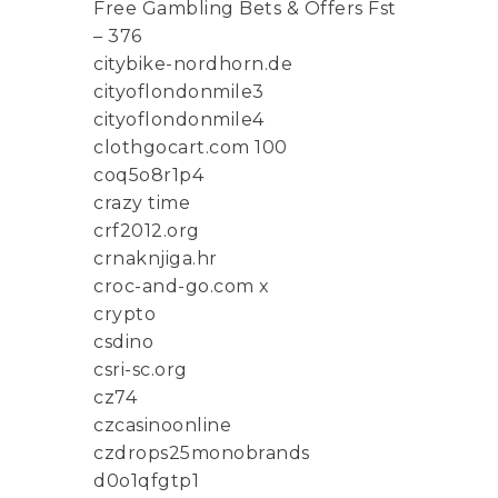
Free Gambling Bets & Offers Fst
– 376
citybike-nordhorn.de
cityoflondonmile3
cityoflondonmile4
clothgocart.com 100
coq5o8r1p4
crazy time
crf2012.org
crnaknjiga.hr
croc-and-go.com x
crypto
csdino
csri-sc.org
cz74
czcasinoonline
czdrops25monobrands
d0o1qfgtp1