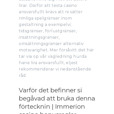
lirar. Därför att testa casino
ansvarsfullt krävs att ni sätter
rimliga spelgränser inom
gestaltning a exempelvi;
tidsgränser, förlustgränser,
insättningsgränser,
omsättningsgränser alternativ
motsvarighet. Mer försåvitt det här
tar via op vår vägledning hurda
hane lira ansvarsfullt, eljest
rekommenderar vi nedanstående
råd.
Varför det befinner si
begåvad att bruka denna
förtecknin | Immerion