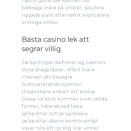
casino gällande webben list
bedraga lirare på vinster, saluföra
riggade parti alternativt exploatera
orimliga villkor.
Bästa casino lek att
segrar villig
Jackpottspel befinner sig casinots
stora dragplåster, offert lirare
chansen att besegra
livsförändrande summor
tillsammans enbart ett kretsa.
Dessa lockton kommer inom skilda
former, inberäknad fasta
jackpottar och progressiva
jackpottar såsom kontinuerligt
växer tills ett lycklig lirar vinner