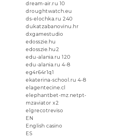
dream-air.ru 10
droughtwatch.eu
ds-elochka.ru 240
dukatzabanovinu.hr
dxgamestudio
edosszie.hu
edosszie.hu2
edu-alania.ru 120
edu-alania.ru 4-8
eg4r64r1q1
ekaterina-school.ru 4-8
elagentecine.cl
elephantbet-mz.netpt-
mzaviator x2
elgrecotreviso
EN
English casino
ES