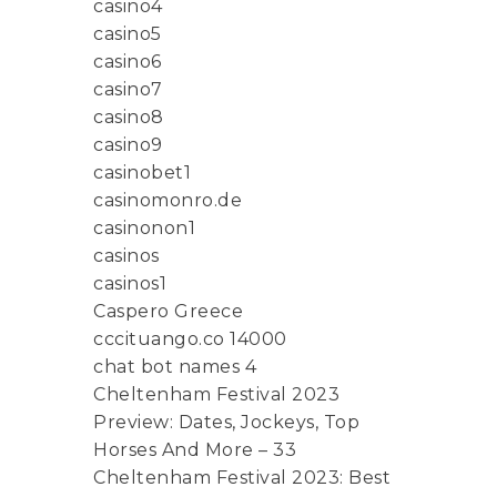
casino4
casino5
casino6
casino7
casino8
casino9
casinobet1
casinomonro.de
casinonon1
casinos
casinos1
Caspero Greece
cccituango.co 14000
chat bot names 4
Cheltenham Festival 2023
Preview: Dates, Jockeys, Top
Horses And More – 33
Cheltenham Festival 2023: Best