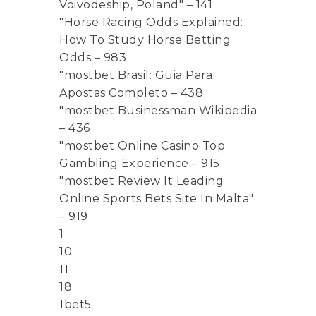
Voivodeship, Poland" – 141
"Horse Racing Odds Explained:
How To Study Horse Betting
Odds – 983
"mostbet Brasil: Guia Para
Apostas Completo – 438
"mostbet Businessman Wikipedia
– 436
"mostbet Online Casino Top
Gambling Experience – 915
"mostbet Review It Leading
Online Sports Bets Site In Malta"
– 919
1
10
11
18
1bet5