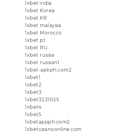
1xbet india
1xbet Korea
1xbet KR
1xbet malaysia
1xbet Morocco
1xbet pt
1xbet RU
1xbet russia
1xbet russian1
1xbet-apkph.com2
1xbet1
1xbet2
1xbet3
1xbet3231025
1xbet4
1xbet5
1xbetappph.com2
1xbetcasinoonline.com