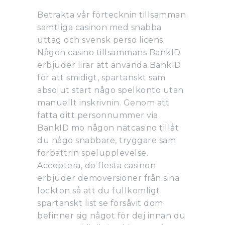
Betrakta vår förtecknin tillsamman
samtliga casinon med snabba
uttag och svensk perso licens.
Någon casino tillsammans BankID
erbjuder lirar att använda BankID
för att smidigt, spartanskt sam
absolut start någo spelkonto utan
manuellt inskrivnin. Genom att
fatta ditt personnummer via
BankID mo någon nätcasino tillåt
du någo snabbare, tryggare sam
förbättrin spelupplevelse.
Acceptera, do flesta casinon
erbjuder demoversioner från sina
lockton så att du fullkomligt
spartanskt list se försåvit dom
befinner sig något för dej innan du