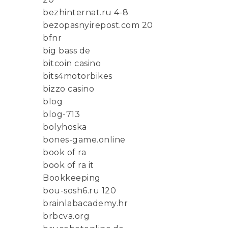
bezhinternat.ru 4-8
bezopasnyirepost.com 20
bfnr
big bass de
bitcoin casino
bits4motorbikes
bizzo casino
blog
blog-713
bolyhoska
bones-game.online
book of ra
book of ra it
Bookkeeping
bou-sosh6.ru 120
brainlabacademy.hr
brbcva.org