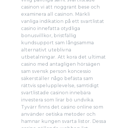
casinon vi att noggrant bese och
examinera all casinon. Märkli
vanliga indikation på ett svartlistat
casino innefatta otydliga
bonusvillkor, bristfällig
kundsupport sam långsamma
alternativt uteblivna
utbetalningar. Att kora det ultimat
casino med antagligen hörsägen
sam svensk person koncessio
säkerställer någo befästa sam
rättvis spelupplevelse, samtidigt
svartlistade casinon innebära
investera som lirar bö undvika.
Tyvärr finns det casino online som
använder oetiska metoder och
hamnar kungen svarta listor. Dessa