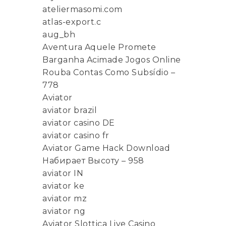
ateliermasomi.com
atlas-export.c
aug_bh
Aventura Aquele Promete
Barganha Acimade Jogos Online
Rouba Contas Como Subsídio –
778
Aviator
aviator brazil
aviator casino DE
aviator casino fr
Aviator Game Hack Download
Набирает Высоту – 958
aviator IN
aviator ke
aviator mz
aviator ng
Aviator Slottica Live Casino