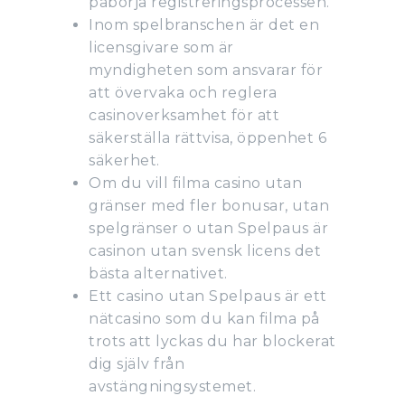
påbörja registreringsprocessen.
Inom spelbranschen är det en
licensgivare som är
myndigheten som ansvarar för
att övervaka och reglera
casinoverksamhet för att
säkerställa rättvisa, öppenhet 6
säkerhet.
Om du vill filma casino utan
gränser med fler bonusar, utan
spelgränser o utan Spelpaus är
casinon utan svensk licens det
bästa alternativet.
Ett casino utan Spelpaus är ett
nätcasino som du kan filma på
trots att lyckas du har blockerat
dig själv från
avstängningsystemet.