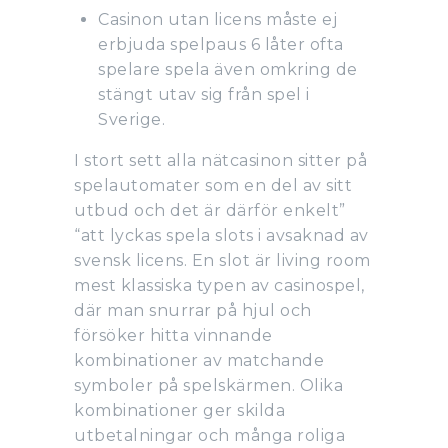
Casinon utan licens måste ej
erbjuda spelpaus 6 låter ofta
spelare spela även omkring de
stängt utav sig från spel i
Sverige.
I stort sett alla nätcasinon sitter på
spelautomater som en del av sitt
utbud och det är därför enkelt”
“att lyckas spela slots i avsaknad av
svensk licens. En slot är living room
mest klassiska typen av casinospel,
där man snurrar på hjul och
försöker hitta vinnande
kombinationer av matchande
symboler på spelskärmen. Olika
kombinationer ger skilda
utbetalningar och många roliga