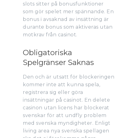
slots sitter på bonusfunktioner
som gör spelet mer spännande. En
bonus i avsaknad av insättning är
durante bonus som aktiveras utan
motkrav från casinot.
Obligatoriska
Spelgränser Saknas
Den och är utsatt för blockeringen
kommer inte att kunna spela,
registrera sig eller göra
insättningar på casinot. En delete
casinon utan licens har blockerat
svenskar för att undfly problem
med svenska myndigheter. Enligt
living area nya svenska spellagen