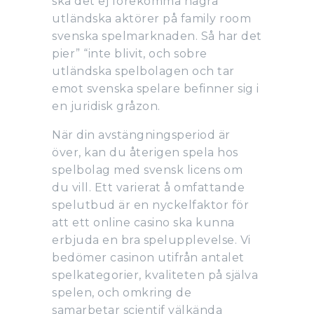
ska det ej förekomma några
utländska aktörer på family room
svenska spelmarknaden. Så har det
pier” “inte blivit, och sobre
utländska spelbolagen och tar
emot svenska spelare befinner sig i
en juridisk gråzon.
När din avstängningsperiod är
över, kan du återigen spela hos
spelbolag med svensk licens om
du vill. Ett varierat å omfattande
spelutbud är en nyckelfaktor för
att ett online casino ska kunna
erbjuda en bra spelupplevelse. Vi
bedömer casinon utifrån antalet
spelkategorier, kvaliteten på själva
spelen, och omkring de
samarbetar scientif välkända