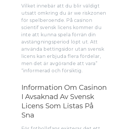
Vilket innebär att du blir väldigt
utsatt omkring du är we riskzonen
för spelberoende. På casinon
scientif svensk licens kommer du
inte att kunna spela förrän din
avstängningsperiod löpt ut. Att
använda bettingsidor utan svensk
licens kan erbjuda flera fördelar,
men det är avgörande att vara”
“informerad och försiktig.
Information Om Casinon
I Avsaknad Av Svensk
Licens Som Listas På
Sna
För fotbollsfans existerar det ett