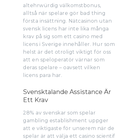
altehrwürdig välkomstbonus,
alltså när spelare gör bad thing
första insättning. Nätcasinon utan
svensk licens har inte lika många
krav på sig som ett casino med
licens i Sverige innehåller. Hur som
helst är det otroligt viktigt för oss
att en speloperatör värnar som
deras spelare – oavsett vilken
licens para har.
Svensktalande Assistance Är
Ett Krav
28% av svenskar som spelar
gambling establishment uppger
att e viktigaste för unserem när de
spelar är att välja ett casino scientif