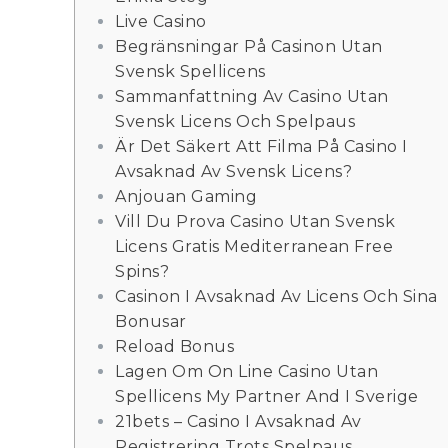
Live Casino
Begränsningar På Casinon Utan
Svensk Spellicens
Sammanfattning Av Casino Utan
Svensk Licens Och Spelpaus
Är Det Säkert Att Filma På Casino I
Avsaknad Av Svensk Licens?
Anjouan Gaming
Vill Du Prova Casino Utan Svensk
Licens Gratis Mediterranean Free
Spins?
Casinon I Avsaknad Av Licens Och Sina
Bonusar
Reload Bonus
Lagen Om On Line Casino Utan
Spellicens My Partner And I Sverige
21bets – Casino I Avsaknad Av
Registrering Trots Spelpaus