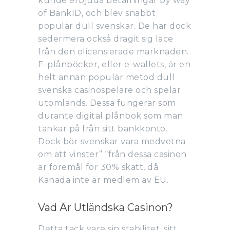
kunde erbjuda betalningar by way
of BankID, och blev snabbt
populär dull svenskar. De har dock
sedermera också dragit sig lace
från den olicensierade marknaden.
E-plånböcker, eller e-wallets, är en
helt annan populär metod dull
svenska casinospelare och spelar
utomlands. Dessa fungerar som
durante digital plånbok som man
tankar på från sitt bankkonto.
Dock bör svenskar vara medvetna
om att vinster” “från dessa casinon
är föremål för 30% skatt, då
Kanada inte är medlem av EU.
Vad Är Utländska Casinon?
Detta tack vare sin stabilitet, sitt