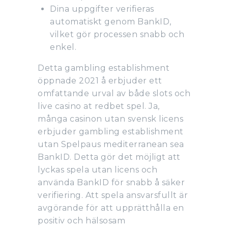
Dina uppgifter verifieras
automatiskt genom BankID,
vilket gör processen snabb och
enkel.
Detta gambling establishment
öppnade 2021 å erbjuder ett
omfattande urval av både slots och
live casino at redbet spel. Ja,
många casinon utan svensk licens
erbjuder gambling establishment
utan Spelpaus mediterranean sea
BankID. Detta gör det möjligt att
lyckas spela utan licens och
använda BankID för snabb å säker
verifiering. Att spela ansvarsfullt är
avgörande för att upprätthålla en
positiv och hälsosam