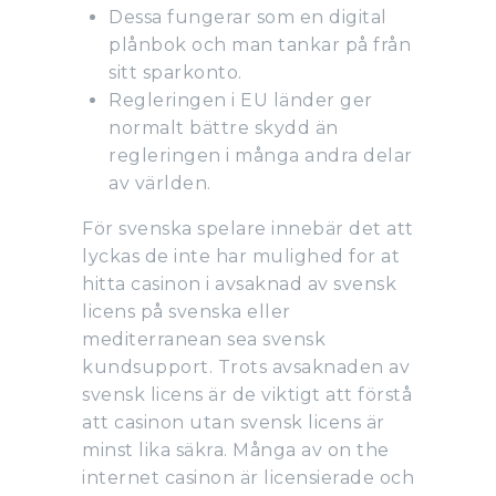
Dessa fungerar som en digital
plånbok och man tankar på från
sitt sparkonto.
Regleringen i EU länder ger
normalt bättre skydd än
regleringen i många andra delar
av världen.
För svenska spelare innebär det att
lyckas de inte har mulighed for at
hitta casinon i avsaknad av svensk
licens på svenska eller
mediterranean sea svensk
kundsupport. Trots avsaknaden av
svensk licens är de viktigt att förstå
att casinon utan svensk licens är
minst lika säkra. Många av on the
internet casinon är licensierade och