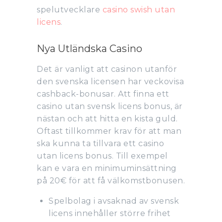
spelutvecklare
casino swish utan
licens
.
Nya Utländska Casino
Det är vanligt att casinon utanför
den svenska licensen har veckovisa
cashback-bonusar. Att finna ett
casino utan svensk licens bonus, är
nästan och att hitta en kista guld.
Oftast tillkommer krav för att man
ska kunna ta tillvara ett casino
utan licens bonus. Till exempel
kan e vara en minimuminsättning
på 20€ för att få välkomstbonusen.
Spelbolag i avsaknad av svensk
licens innehåller större frihet