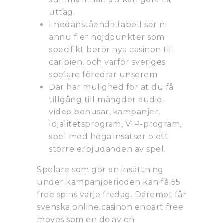
uttag.
I nedanstående tabell ser ni
ännu fler höjdpunkter som
specifikt berör nya casinon till
caribien, och varför sveriges
spelare föredrar unserem.
Där har mulighed for at du få
tillgång till mängder audio-
video bonusar, kampanjer,
lojalitetsprogram, VIP-program,
spel med höga insatser o ett
större erbjudanden av spel.
Spelare som gör en insättning
under kampanjperioden kan få 55
free spins varje fredag. Däremot får
svenska online casinon enbart free
moves som en de av en