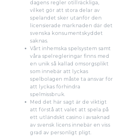
dagens regler otillräckliga,
vilket gör att stora delar av
spelandet sker utanför den
licensierade marknaden där det
svenska konsumentskyddet
saknas.
Vårt inhemska spelsystem samt
våra spelregleringar finns med
en unik så kallad omsorgsplikt
som innebär att lyckas
spelbolagen måste ta ansvar för
att lyckas förhindra
spelmissbruk.
Med det här sagt är de viktigt
att förstå att valet att spela på
ett utländskt casino i avsaknad
av svensk licens innebär en viss
grad av personligt pligt.