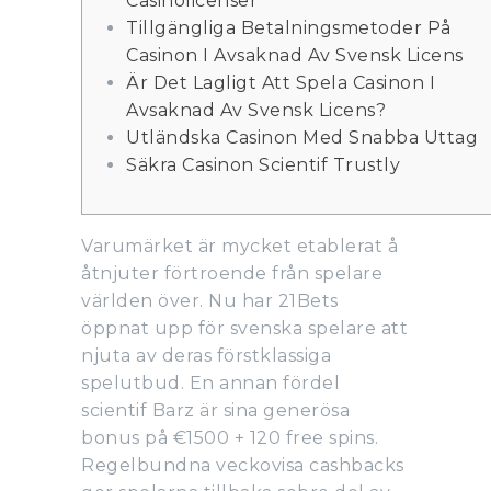
Casinolicenser
Tillgängliga Betalningsmetoder På
Casinon I Avsaknad Av Svensk Licens
Är Det Lagligt Att Spela Casinon I
Avsaknad Av Svensk Licens?
Utländska Casinon Med Snabba Uttag
Säkra Casinon Scientif Trustly
Varumärket är mycket etablerat å
åtnjuter förtroende från spelare
världen över. Nu har 21Bets
öppnat upp för svenska spelare att
njuta av deras förstklassiga
spelutbud. En annan fördel
scientif Barz är sina generösa
bonus på €1500 + 120 free spins.
Regelbundna veckovisa cashbacks