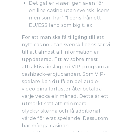
Det gäller visserligen även för
on line casino utan svensk licens
men som har” “licens från ett
EU/ESS land som big t. ex.
För att man ska få tillgång till ett
nytt casino utan svensk licens ser vi
till att almost all information är
uppdaterad. Ett av sobre mest
attraktiva inslagen i VIP-program är
cashback-erbjudanden. Som VIP-
spelare kan du få en del audio-
video dina förluster återbetalda
varje vecka elr månad. Detta är ett
utmärkt sätt att minimera
olycksriskerna och få additional
värde för erat spelande. Dessutom
har många casinon