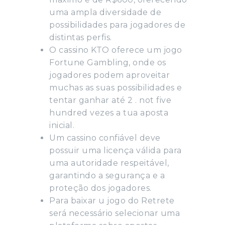
uma ampla diversidade de
possibilidades para jogadores de
distintas perfis.
O cassino KTO oferece um jogo
Fortune Gambling, onde os
jogadores podem aproveitar
muchas as suas possibilidades e
tentar ganhar até 2 . not five
hundred vezes a tua aposta
inicial.
Um cassino confiável deve
possuir uma licença válida para
uma autoridade respeitável,
garantindo a segurança e a
proteção dos jogadores.
Para baixar u jogo do Retrete
será necessário selecionar uma