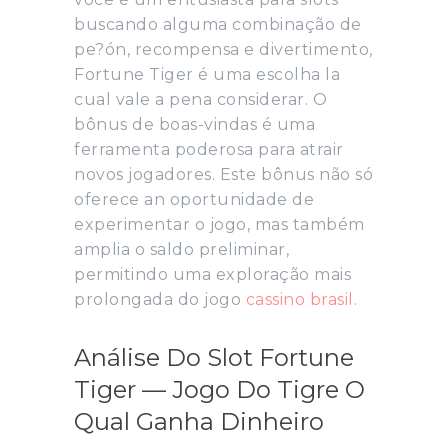
buscando alguma combinação de
pe?ón, recompensa e divertimento,
Fortune Tiger é uma escolha la
cual vale a pena considerar. O
bônus de boas-vindas é uma
ferramenta poderosa para atrair
novos jogadores. Este bônus não só
oferece an oportunidade de
experimentar o jogo, mas também
amplia o saldo preliminar,
permitindo uma exploração mais
prolongada do jogo
cassino brasil
.
Análise Do Slot Fortune
Tiger — Jogo Do Tigre O
Qual Ganha Dinheiro