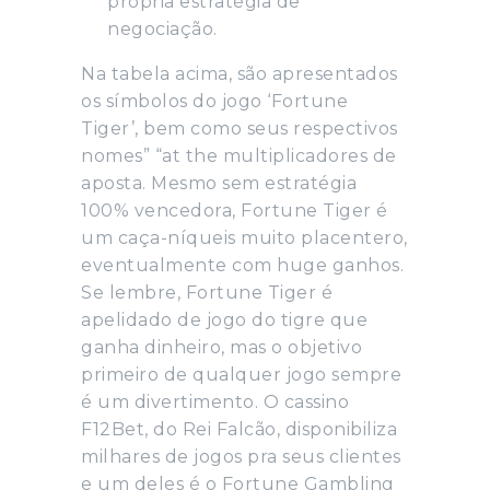
própria estratégia de
negociação.
Na tabela acima, são apresentados
os símbolos do jogo ‘Fortune
Tiger’, bem como seus respectivos
nomes” “at the multiplicadores de
aposta. Mesmo sem estratégia
100% vencedora, Fortune Tiger é
um caça-níqueis muito placentero,
eventualmente com huge ganhos.
Se lembre, Fortune Tiger é
apelidado de jogo do tigre que
ganha dinheiro, mas o objetivo
primeiro de qualquer jogo sempre
é um divertimento. O cassino
F12Bet, do Rei Falcão, disponibiliza
milhares de jogos pra seus clientes
e um deles é o Fortune Gambling