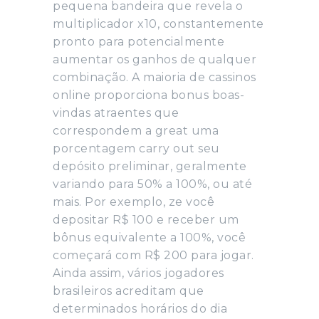
pequena bandeira que revela o
multiplicador x10, constantemente
pronto para potencialmente
aumentar os ganhos de qualquer
combinação. A maioria de cassinos
online proporciona bonus boas-
vindas atraentes que
correspondem a great uma
porcentagem carry out seu
depósito preliminar, geralmente
variando para 50% a 100%, ou até
mais. Por exemplo, ze você
depositar R$ 100 e receber um
bônus equivalente a 100%, você
começará com R$ 200 para jogar.
Ainda assim, vários jogadores
brasileiros acreditam que
determinados horários do dia