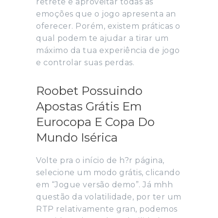
retrete e aproveitar todas as
emoções que o jogo apresenta an
oferecer. Porém, existem práticas o
qual podem te ajudar a tirar um
máximo da tua experiência de jogo
e controlar suas perdas.
Roobet Possuindo
Apostas Grátis Em
Eurocopa E Copa Do
Mundo Isérica
Volte pra o início de h?r página,
selecione um modo grátis, clicando
em “Jogue versão demo”. Já mhh
questão da volatilidade, por ter um
RTP relativamente gran, podemos