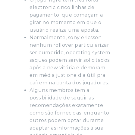
electronic cinco linhas de
pagamento, que começam a
girar no momento em que o
usuário realiza uma aposta.
Normalmente, sony ericsson
nenhum rollover particularizar
ser cumprido, operating system
saques podem servir solicitados
após a new vitória e demoram
em média just one dia útil pra
caírem na conta dos jogadores.
Alguns membros tem a
possibilidade de seguir as
recomendações exatamente
como são fornecidas, enquanto
outros podem optar durante
adaptar as informações à sua