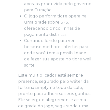
apostas produzida pelo governo
para Curação.
O jogo perform tigre opera na
uma grade sobre 3×3,
oferecendo cinco linhas de
pagamento distintas.
Continue lendo para ver
because melhores ofertas para
onde você tem a possibilidade
de fazer sua aposta no tigre weil
sorte.
Este multiplicador está sempre
presente, segurado pelo wáter da
fortuna simply no topo da calo,
pronto para adherirse seus ganhos.
Ele se ergue alegremente acima
da grade do jogo, segurando uma