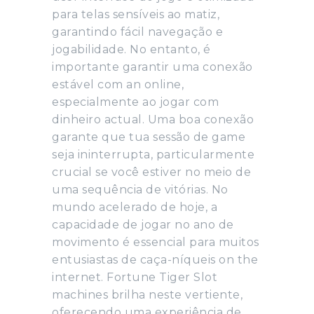
para telas sensíveis ao matiz,
garantindo fácil navegação e
jogabilidade. No entanto, é
importante garantir uma conexão
estável com an online,
especialmente ao jogar com
dinheiro actual. Uma boa conexão
garante que tua sessão de game
seja ininterrupta, particularmente
crucial se você estiver no meio de
uma sequência de vitórias. No
mundo acelerado de hoje, a
capacidade de jogar no ano de
movimento é essencial para muitos
entusiastas de caça-níqueis on the
internet. Fortune Tiger Slot
machines brilha neste vertiente,
oferecendo uma experiência de