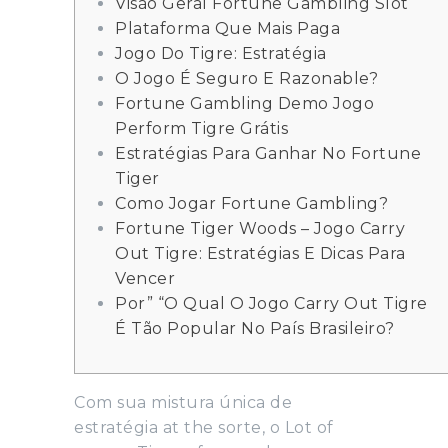
Visão Geral Fortune Gambling Slot
Plataforma Que Mais Paga
Jogo Do Tigre: Estratégia
O Jogo É Seguro E Razonable?
Fortune Gambling Demo Jogo
Perform Tigre Grátis
Estratégias Para Ganhar No Fortune
Tiger
Como Jogar Fortune Gambling?
Fortune Tiger Woods – Jogo Carry
Out Tigre: Estratégias E Dicas Para
Vencer
Por” “O Qual O Jogo Carry Out Tigre
É Tão Popular No País Brasileiro?
Com sua mistura única de
estratégia at the sorte, o Lot of