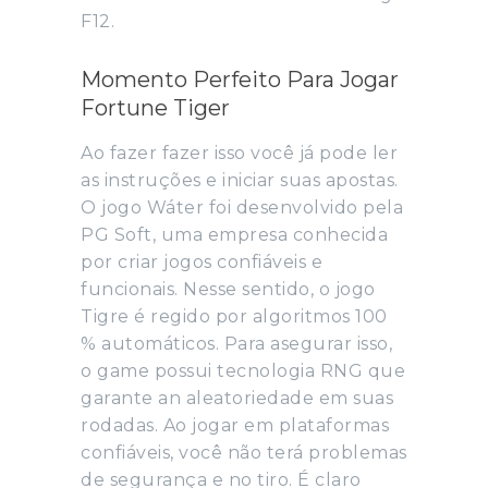
F12.
Momento Perfeito Para Jogar
Fortune Tiger
Ao fazer fazer isso você já pode ler
as instruções e iniciar suas apostas.
O jogo Wáter foi desenvolvido pela
PG Soft, uma empresa conhecida
por criar jogos confiáveis e
funcionais. Nesse sentido, o jogo
Tigre é regido por algoritmos 100
% automáticos. Para asegurar isso,
o game possui tecnologia RNG que
garante an aleatoriedade em suas
rodadas. Ao jogar em plataformas
confiáveis, você não terá problemas
de segurança e no tiro. É claro