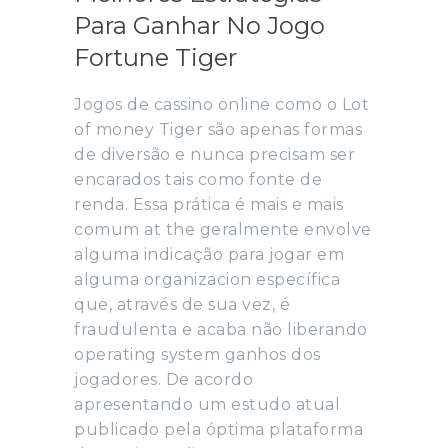
Para Ganhar No Jogo
Fortune Tiger
Jogos de cassino online como o Lot
of money Tiger são apenas formas
de diversão e nunca precisam ser
encarados tais como fonte de
renda. Essa prática é mais e mais
comum at the geralmente envolve
alguma indicação para jogar em
alguma organizacion específica
que, através de sua vez, é
fraudulenta e acaba não liberando
operating system ganhos dos
jogadores. De acordo
apresentando um estudo atual
publicado pela óptima plataforma