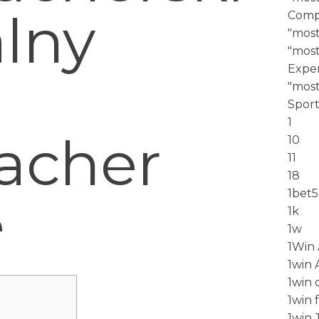
lny
Comp
"most
"most
Exper
"most
Sport
1
acher
10
11
18
1bet5
e
1k
1w
1Win 
1win
1win 
1win f
1win 