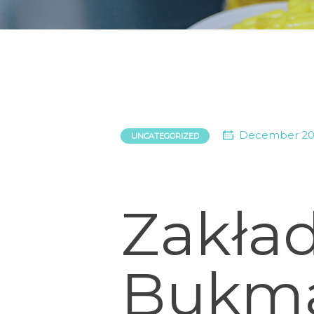
December 20
UNCATEGORIZED
Zakła
Bukma