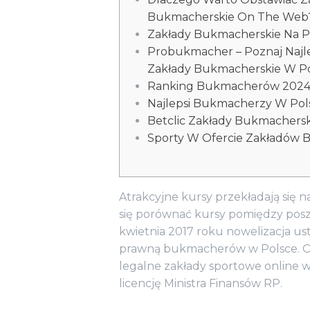
Bukmacherskie On The Web
Zakłady Bukmacherskie Na P
Probukmacher – Poznaj Najl
Zakłady Bukmacherskie W P
Ranking Bukmacherów 202
Najlepsi Bukmacherzy W Pol
Betclic Zakłady Bukmachersk
Sporty W Ofercie Zakładów B
Atrakcyjne kursy przekładają się 
się porównać kursy pomiędzy pos
kwietnia 2017 roku nowelizacja us
prawną bukmacherów w Polsce. Od 
legalne zakłady sportowe online w
licencję Ministra Finansów RP.