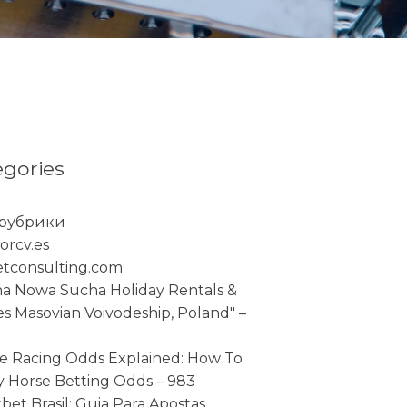
egories
з рубрики
orcv.es
setconsulting.com
a Nowa Sucha Holiday Rentals &
 Masovian Voivodeship, Poland" –
e Racing Odds Explained: How To
 Horse Betting Odds – 983
bet Brasil: Guia Para Apostas