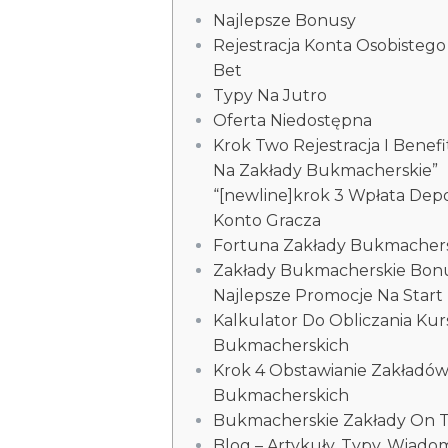
Najlepsze Bonusy
Rejestracja Konta Osobisteg
Bet
Typy Na Jutro
Oferta Niedostępna
Krok Two Rejestracja I Benefi
Na Zakłady Bukmacherskie”
“[newline]krok 3 Wpłata Dep
Konto Gracza
Fortuna Zakłady Bukmacher
Zakłady Bukmacherskie Bonu
Najlepsze Promocje Na Start
Kalkulator Do Obliczania Ku
Bukmacherskich
Krok 4 Obstawianie Zakładó
Bukmacherskich
Bukmacherskie Zakłady On 
Blog – Artykuły, Typy, Wiado