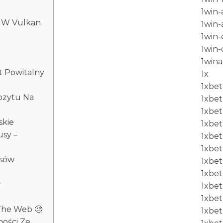
1win-
o W Vulkan
1win-
1win-
1win-
1wina
t Powitalny
1x
1xbet
ozytu Na
1xbet
1xbet
skie
1xbet
sy –
1xbet
1xbet
rsów
1xbet
1xbet
w
1xbet
1xbe
The Web 🧐
1xbet
mości Ze