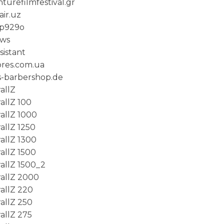
turefilmfestival.gr
air.uz
xp929o
ews
ssistant
pres.com.ua
s-barbershop.de
allZ
allZ 100
allZ 1000
allZ 1250
allZ 1300
allZ 1500
allZ 1500_2
allZ 2000
allZ 220
allZ 250
allZ 275