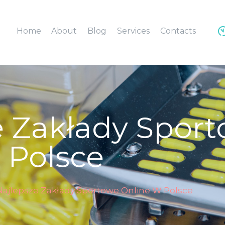
HOME
Home
About
Blog
Services
Contacts
ABOUT
BLOG
SERVICES
CONTACTS
e Zakłady Spor
 Polsce
Najlepsze Zakłady Sportowe Online W Polsce