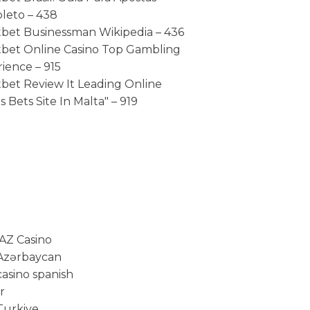
leto – 438
bet Businessman Wikipedia – 436
bet Online Casino Top Gambling
ience – 915
bet Review It Leading Online
s Bets Site In Malta" – 919
AZ Casino
 Azərbaycan
casino spanish
r
Turkiye