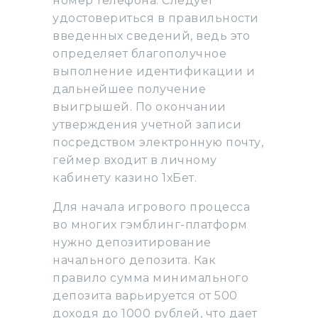
номер телефона. Следует
удостовериться в правильности
введенных сведений, ведь это
определяет благополучное
выполнение идентификации и
дальнейшее получение
выигрышей. По окончании
утверждения учетной записи
посредством электронную почту,
геймер входит в личному
кабинету казино 1хБет.
Для начала игрового процесса
во многих гэмблинг-платформ
нужно депозитирование
начального депозита. Как
правило сумма минимального
депозита варьируется от 500
доходя до 1000 рублей, что дает