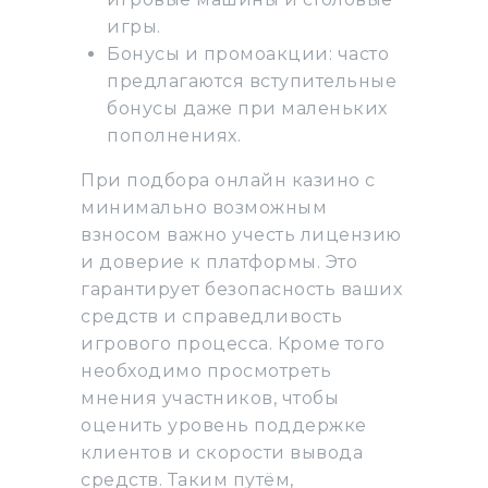
игры.
Бонусы и промоакции: часто
предлагаются вступительные
бонусы даже при маленьких
пополнениях.
При подбора онлайн казино с
минимально возможным
взносом важно учесть лицензию
и доверие к платформы. Это
гарантирует безопасность ваших
средств и справедливость
игрового процесса. Кроме того
необходимо просмотреть
мнения участников, чтобы
оценить уровень поддержке
клиентов и скорости вывода
средств. Таким путём,