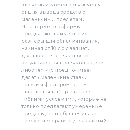
ключевым моментом является
опция вывода средств с
маленькими пределами.
Некоторые платформы
предлагают наименьшие
размеры для обналичивания,
начиная от 10 до двадцати
долларов. Это в частности
актуально для новичков в деле
либо тех, кто предпочитает
делать маленькие ставки.
Главным фактором здесь
становится выбор казино с
гибкими условиями, которые не
только предлагают умеренные
пределы, но и обеспечивают
скорую переработку транзакций.