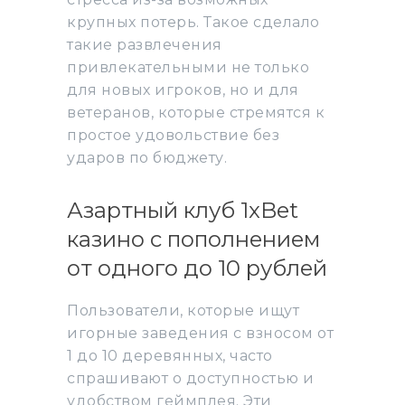
крупных потерь. Такое сделало
такие развлечения
привлекательными не только
для новых игроков, но и для
ветеранов, которые стремятся к
простое удовольствие без
ударов по бюджету.
Азартный клуб 1xBet
казино с пополнением
от одного до 10 рублей
Пользователи, которые ищут
игорные заведения с взносом от
1 до 10 деревянных, часто
спрашивают о доступностью и
удобством геймплея. Эти