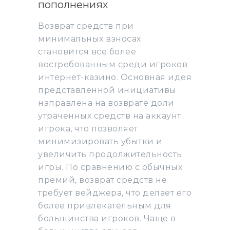
пополнениях
Возврат средств при
минимальных взносах
становится все более
востребованным среди игроков
интернет-казино. Основная идея
представленной инициативы
направлена на возврате доли
утраченных средств на аккаунт
игрока, что позволяет
минимизировать убытки и
увеличить продолжительность
игры. По сравнению с обычных
премий, возврат средств не
требует вейджера, что делает его
более привлекательным для
большинства игроков. Чаще в