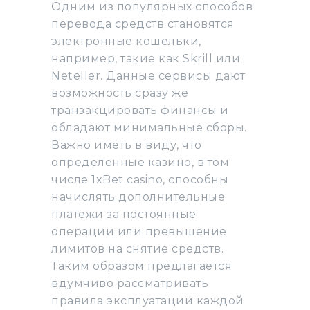
Одним из популярных способов
перевода средств становятся
электронные кошельки,
например, такие как Skrill или
Neteller. Данные сервисы дают
возможность сразу же
транзакцировать финансы и
обладают минимальные сборы.
Важно иметь в виду, что
определенные казино, в том
числе 1xBet casino, способны
начислять дополнительные
платежи за постоянные
операции или превышение
лимитов на снятие средств.
Таким образом предлагается
вдумчиво рассматривать
правила эксплуатации каждой