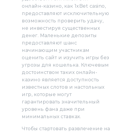
онлайн-казино, как 1xBet casino,
предоставляют исключительную
возможность проверить удачу,
не инвестируя существенных
денег. Маленькие депозиты
предоставляют шанс
начинающим участникам
оценить сайт и изучить игры без
угрозы для кошелька. Ключевым
достоинством таких онлайн-
казино является доступность
известных слотов и настольных
игр, которые могут
гарантировать значительный
уровень фана даже при
минимальных ставках.
Чтобы стартовать развлечение на