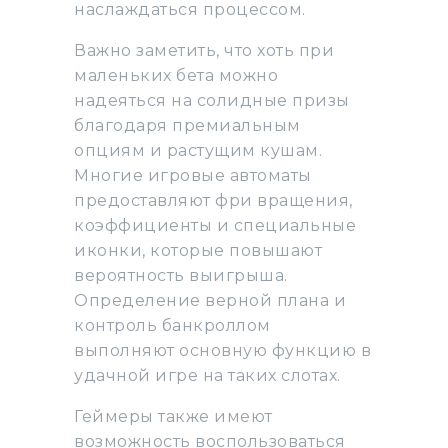
наслаждаться процессом.
Важно заметить, что хоть при
маленьких бета можно
надеяться на солидные призы
благодаря премиальным
опциям и растущим кушам.
Многие игровые автоматы
предоставляют фри вращения,
коэффициенты и специальные
иконки, которые повышают
вероятность выигрыша.
Определение верной плана и
контроль банкроллом
выполняют основную функцию в
удачной игре на таких слотах.
Геймеры также имеют
возможность воспользоваться