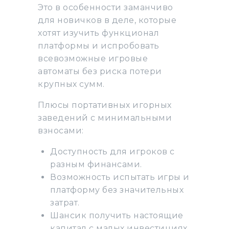
Это в особенности заманчиво
для новичков в деле, которые
хотят изучить функционал
платформы и испробовать
всевозможные игровые
автоматы без риска потери
крупных сумм.
Плюсы портативных игорных
заведений с минимальными
взносами:
Доступность для игроков с
разным финансами.
Возможность испытать игры и
платформу без значительных
затрат.
Шансик получить настоящие
капитал с малых инвестициях.