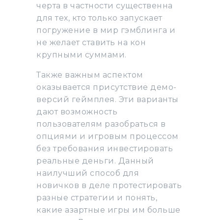
черта в частности существенна
для тех, кто только запускает
погружение в мир гэмблинга и
не желает ставить на кон
крупными суммами.
Также важным аспектом
оказывается присутствие демо-
версий геймплея. Эти варианты
дают возможность
пользователям разобраться в
опциями и игровым процессом
без требования инвестировать
реальные деньги. Данный
наилучший способ для
новичков в деле протестировать
разные стратегии и понять,
какие азартные игры им больше