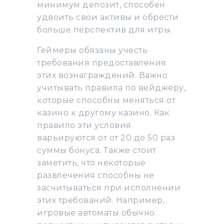
минимум депозит, способен
удвоить свои активы и обрести
больше перспектив для игры.
Геймеры обязаны учесть
требования предоставления
этих вознаграждений. Важно
учитывать правила по вейджеру,
которые способны меняться от
казино к другому казино. Как
правило эти условия
варьируются от от 20 до 50 раз
суммы бонуса. Также стоит
заметить, что некоторые
развлечения способны не
засчитываться при исполнении
этих требований. Например,
игровые автоматы обычно