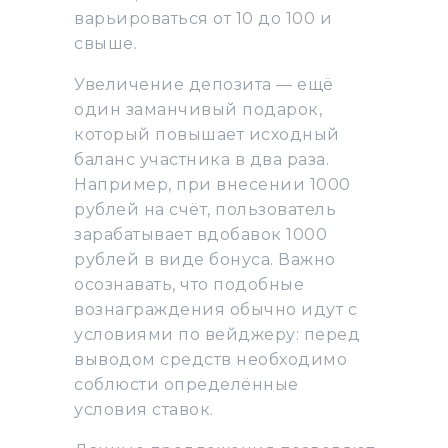
варьироваться от 10 до 100 и
свыше.
Увеличение депозита — ещё
один заманчивый подарок,
который повышает исходный
баланс участника в два раза.
Например, при внесении 1000
рублей на счёт, пользователь
зарабатывает вдобавок 1000
рублей в виде бонуса. Важно
осознавать, что подобные
вознаграждения обычно идут с
условиями по вейджеру: перед
выводом средств необходимо
соблюсти определённые
условия ставок.