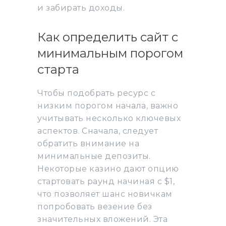
и забирать доходы.
Как определить сайт с
минимальным порогом
старта
Чтобы подобрать ресурс с
низким порогом начала, важно
учитывать несколько ключевых
аспектов. Сначала, следует
обратить внимание на
минимальные депозиты.
Некоторые казино дают опцию
стартовать раунд начиная с $1,
что позволяет шанс новичкам
попробовать везение без
значительных вложений. Эта