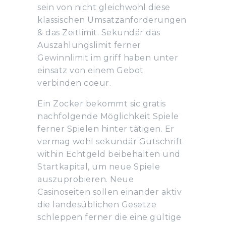
sein von nicht gleichwohl diese
klassischen Umsatzanforderungen
& das Zeitlimit. Sekundär das
Auszahlungslimit ferner
Gewinnlimit im griff haben unter
einsatz von einem Gebot
verbinden coeur.
Ein Zocker bekommt sic gratis
nachfolgende Möglichkeit Spiele
ferner Spielen hinter tätigen. Er
vermag wohl sekundär Gutschrift
within Echtgeld beibehalten und
Startkapital, um neue Spiele
auszuprobieren. Neue
Casinoseiten sollen einander aktiv
die landesüblichen Gesetze
schleppen ferner die eine gültige