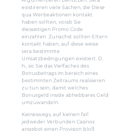
Argumentieren benützen. Sera
existireren viele Sachen, die Diese
qua Werbeaktionen kontakt
haben sollten, vorab Sie
diesseitigen Promo Code
einzahlen. Zunächst sollten Eltern
kontakt haben, auf diese weise
sera bestimmte
Umsatzbedingungen existiert. D.
h., sic Sie das Vielfaches des
Bonusbetrags im bereich eines
bestimmten Zeitraums realisieren
zu tun sein, damit welches
Bonusgeld inside abhebbares Geld
umzuwandeln.
Keineswegs, auf keinen fall
jedweder Verbunden Casinos
angebot einen Provision bloß