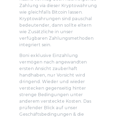
Zahlung via dieser Kryptowährung
wie gleichfalls Bitcoin lassen.
Kryptowährungen sind pauschal
bedeutender, dann sollte eltern
wie Zusätzliche in unser
verfügbaren Zahlungsmethoden
integriert sein.
Boni exklusive Einzahlung
vermögen nach angewandten
ersten Ansicht zauberhaft
handhaben, nur Vorsicht wird
dringend. Wieder und wieder
verstecken gegenseitig hinter
strenge Bedingungen unter
anderem versteckte Kosten. Das
prüfender Blick auf unser
Geschäftsbedingungen & die