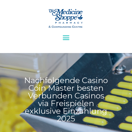
HOME
ABOUT
BLOG
SERVICES
CONTACTS
Nachfolgende Casino
Coin Master besten
Verbunden Casinos
via Freispielen
exklusive Einzahlung
2025