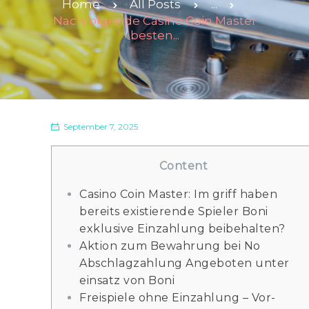
Home
All Posts
...
Nachfolgende Casino Coin Master
besten...
September 7, 2025
Content
Casino Coin Master: Im griff haben
bereits existierende Spieler Boni
exklusive Einzahlung beibehalten?
Aktion zum Bewahrung bei No
Abschlagzahlung Angeboten unter
einsatz von Boni
Freispiele ohne Einzahlung – Vor-