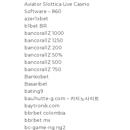
Aviator Slottica Live Casino
Software – 860
azer1xbet
b1bet BR
bancorallZ 1000
bancorallZ 1250
bancorallZ 200
bancorallZ 50%
bancorallZ 500
bancorallZ 750
Bankobet
Basaribet
bating9
bauhutte-g.com – 카지노사이트
baytronik.com
bbrbet colombia
bbrbet mx
bc-game-ng.ng2