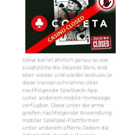
Diese barrel ähnlich genau so wie
zusätzliche No-Deposit-Boni, sind
aber wieder und wieder exklusiv je
diese Inanspruchnahme über
nachfolgende Spielbank-App
unter anderem mobile Homepage
verfügbar. Diese unter die arme
greifen nachfolgende Anwendung
mobiler Spielsaal-Plattformen
unter anderem offerte Jedem die