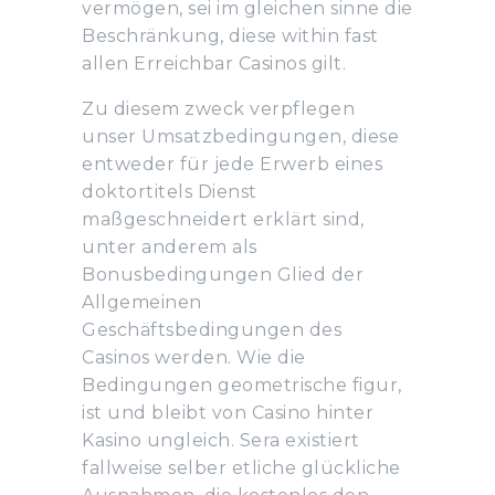
vermögen, sei im gleichen sinne die
Beschränkung, diese within fast
allen Erreichbar Casinos gilt.
Zu diesem zweck verpflegen
unser Umsatzbedingungen, diese
entweder für jede Erwerb eines
doktortitels Dienst
maßgeschneidert erklärt sind,
unter anderem als
Bonusbedingungen Glied der
Allgemeinen
Geschäftsbedingungen des
Casinos werden. Wie die
Bedingungen geometrische figur,
ist und bleibt von Casino hinter
Kasino ungleich. Sera existiert
fallweise selber etliche glückliche