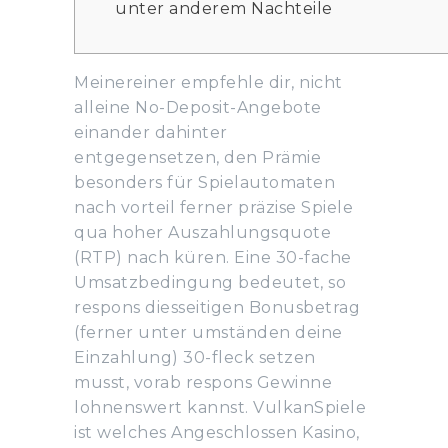
unter anderem Nachteile
Meinereiner empfehle dir, nicht
alleine No-Deposit-Angebote
einander dahinter
entgegensetzen, den Prämie
besonders für Spielautomaten
nach vorteil ferner präzise Spiele
qua hoher Auszahlungsquote
(RTP) nach küren. Eine 30-fache
Umsatzbedingung bedeutet, so
respons diesseitigen Bonusbetrag
(ferner unter umständen deine
Einzahlung) 30-fleck setzen
musst, vorab respons Gewinne
lohnenswert kannst.
VulkanSpiele
ist welches Angeschlossen Kasino,