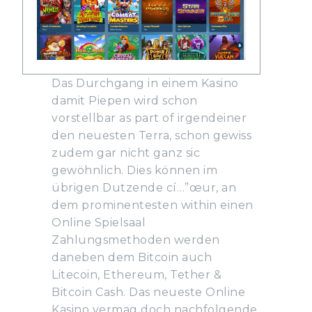
Das Durchgang in einem Kasino
damit Piepen wird schon
vorstellbar as part of irgendeiner
den neuesten Terra, schon gewiss
zudem gar nicht ganz sic
gewöhnlich. Dies können im
übrigen Dutzende cí…”œur, an
dem prominentesten within einen
Online Spielsaal
Zahlungsmethoden werden
daneben dem Bitcoin auch
Litecoin, Ethereum, Tether &
Bitcoin Cash. Das neueste Online
Kasino vermag doch nachfolgende