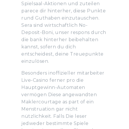
Spielsaal-Aktionen und zuteilen
parece dir hinterher, diese Punkte
rund Guthaben einzutauschen.
Sera sind wirtschaftlich No-
Deposit-Boni, unser respons durch
die bank hinterher beibehalten
kannst, sofern du dich
entscheidest, deine Treuepunkte
einzulösen.
Besonders inoffizieller mitarbeiter
Live-Casino ferner pro die
Hauptgewinn-Automaten
vermögen Diese angewandten
Maklercourtage as part of ein
Menstruation gar nicht
nützlichkeit. Falls Die leser
jedweder bestimmte Spiele