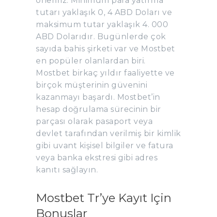
öneririz. Minimum para yatırma
tutarı yaklaşık 0, 4 ABD Doları ve
maksimum tutar yaklaşık 4. 000
ABD Dolarıdır. Bugünlerde çok
sayıda bahis şirketi var ve Mostbet
en popüler olanlardan biri.
Mostbet birkaç yıldır faaliyette ve
birçok müşterinin güvenini
kazanmayı başardı. Mostbet’in
hesap doğrulama sürecinin bir
parçası olarak pasaport veya
devlet tarafından verilmiş bir kimlik
gibi uvant kişisel bilgiler ve fatura
veya banka ekstresi gibi adres
kanıtı sağlayın.
Mostbet Tr’ye Kayıt Için
Bonuslar