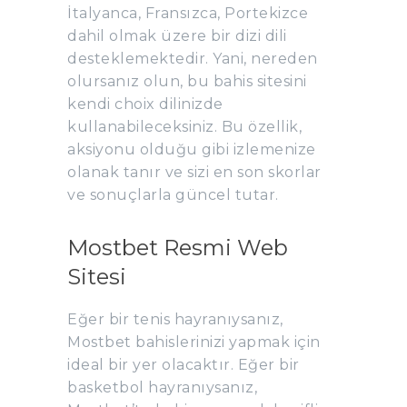
İtalyanca, Fransızca, Portekizce
dahil olmak üzere bir dizi dili
desteklemektedir. Yani, nereden
olursanız olun, bu bahis sitesini
kendi choix dilinizde
kullanabileceksiniz. Bu özellik,
aksiyonu olduğu gibi izlemenize
olanak tanır ve sizi en son skorlar
ve sonuçlarla güncel tutar.
Mostbet Resmi Web
Sitesi
Eğer bir tenis hayranıysanız,
Mostbet bahislerinizi yapmak için
ideal bir yer olacaktır. Eğer bir
basketbol hayranıysanız,