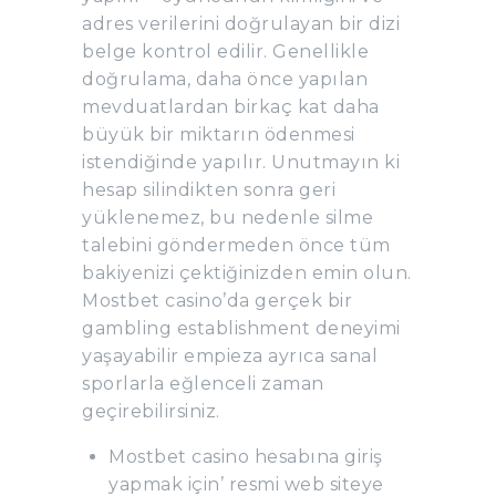
adres verilerini doğrulayan bir dizi
belge kontrol edilir. Genellikle
doğrulama, daha önce yapılan
mevduatlardan birkaç kat daha
büyük bir miktarın ödenmesi
istendiğinde yapılır. Unutmayın ki
hesap silindikten sonra geri
yüklenemez, bu nedenle silme
talebini göndermeden önce tüm
bakiyenizi çektiğinizden emin olun.
Mostbet casino’da gerçek bir
gambling establishment deneyimi
yaşayabilir empieza ayrıca sanal
sporlarla eğlenceli zaman
geçirebilirsiniz.
Mostbet casino hesabına giriş
yapmak için’ resmi web siteye