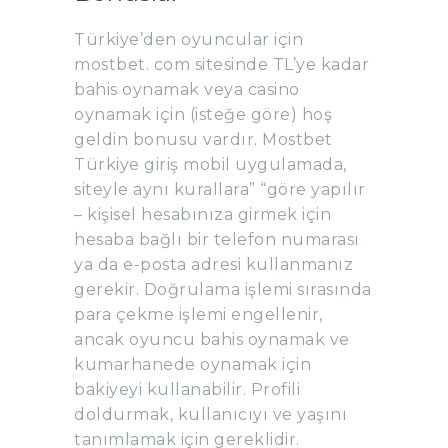
Türkiye’den oyuncular için
mostbet. com sitesinde TL’ye kadar
bahis oynamak veya casino
oynamak için (isteğe göre) hoş
geldin bonusu vardır. Mostbet
Türkiye giriş mobil uygulamada,
siteyle aynı kurallara” “göre yapılır
– kişisel hesabınıza girmek için
hesaba bağlı bir telefon numarası
ya da e-posta adresi kullanmanız
gerekir. Doğrulama işlemi sırasında
para çekme işlemi engellenir,
ancak oyuncu bahis oynamak ve
kumarhanede oynamak için
bakiyeyi kullanabilir. Profili
doldurmak, kullanıcıyı ve yaşını
tanımlamak için gereklidir.