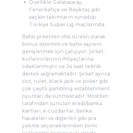
Özellikle Galatasaray,
Fenerbahçe ve Beşiktaş gibi
seçkin takımların oynadığı
Türkiye Süper Lig maçlarında.
Bahis şirketinin ofisi sürekli olarak
bonus sistemini ve bahis sayısını
genişletmek için çalışıyor. Şirket,
kullanıcılarının ihtiyaçlarına
odaklanmıştır ve 24 saat teknik
destek sağlamaktadır. Şirket ayrıca
slot, rulet, black jack ve poker gibi
çok çeşitli gambling establishment
oyunları da sunmaktadır. Mostbet
tarafından sunulan kredi/banka
kartları, e-cüzdanlar, banka
havaleleri ve diğerleri gibi pra
çekme seçeneklerinden birini