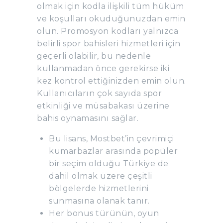
olmak için kodla ilişkili tüm hüküm
ve koşulları okuduğunuzdan emin
olun. Promosyon kodları yalnızca
belirli spor bahisleri hizmetleri için
geçerli olabilir, bu nedenle
kullanmadan önce gerekirse iki
kez kontrol ettiğinizden emin olun.
Kullanıcıların çok sayıda spor
etkinliği ve müsabakası üzerine
bahis oynamasını sağlar.
Bu lisans, Mostbet’in çevrimiçi
kumarbazlar arasında popüler
bir seçim olduğu Türkiye de
dahil olmak üzere çeşitli
bölgelerde hizmetlerini
sunmasına olanak tanır.
Her bonus türünün, oyun