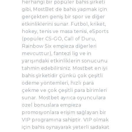
herhangi bir popüler bahis şirketi
gibi, MostBet de bahis yapmak için
gerçekten geniş bir spor ve diğer
etkinliklerini sunar. Futbol, ​​kriket,
hokey, tenis ve masa tenisi, eSports
(popüler CS-GO, Call of Duru,
Rainbow Six empieza diğerleri
mevcuttur), fantezi lig ve in
yarışındaki etkinliklerin sonucunu
tahmin edebilirsiniz. Mostbet en iyi
bahis şirketidir çünkü çok çeşitli
ödeme yöntemleri, hızlı para
çekme ve çok çeşitli para birimleri
sunar. Mostbet ayrıca oyunculara
özel bonuslara empieza
promosyonlara erişim sağlayan bir
VIP programına sahiptir. VIP olmak
için bahis oynayarak yeterli sadakat