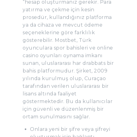
“hesap oluşturmanız gerekir. Para
yatırma ve çekme için kesin
prosedür, kullandığınız platforma
ya da cihaza ve mevcut ödeme
seçeneklerine göre farklılık
gösterebilir. Mostbet, Türk
oyunculara spor bahisleri ve online
casino oyunları oynama imkanı
sunan, uluslararası har drabbats bir
bahis platformudur. Şirket, 2009
yılında kurulmuş olup, Curaçao
tarafından verilen uluslararası bir
lisans altında faaliyet
göstermektedir. Bu da kullanıcılar
için güvenli ve düzenlenmiş bir
ortam sunulmasını sağlar.
Onlara yeni bir şifre veya şifreyi
oluşturmak için bağlantı