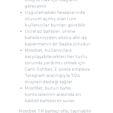
gelecektir.
Uygulamadaki hesaplarında
oturum açmış olan tüm
kullanıcılar bunları görebilir.
Ücretsiz bahisler, online
bahislerinizden ekstra afin de
kazanmanın bir başka yoludur.
Mostbet, kullanıcılara
karşılaşabilecekleri her türlü
sorunda yardımcı olmak için
Canlı Sohbet, E-posta empieza
Telegram aracılığıyla 7/24
müşteri desteği sağlar.
MostBet, bütün bahis
kontoralarinın arasında en
kaliteli bahislerini sunar.
Mostbet TR bahisçi ofisi, taşınabilir