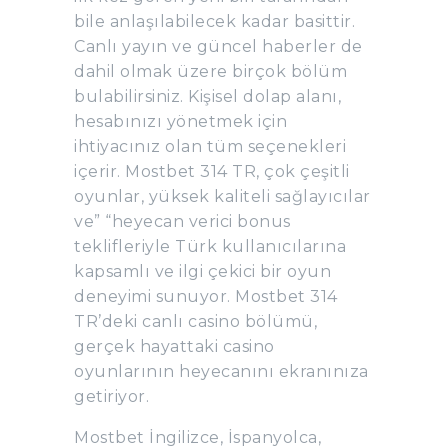
bile anlaşılabilecek kadar basittir.
Canlı yayın ve güncel haberler de
dahil olmak üzere birçok bölüm
bulabilirsiniz. Kişisel dolap alanı,
hesabınızı yönetmek için
ihtiyacınız olan tüm seçenekleri
içerir. Mostbet 314 TR, çok çeşitli
oyunlar, yüksek kaliteli sağlayıcılar
ve” “heyecan verici bonus
teklifleriyle Türk kullanıcılarına
kapsamlı ve ilgi çekici bir oyun
deneyimi sunuyor. Mostbet 314
TR’deki canlı casino bölümü,
gerçek hayattaki casino
oyunlarının heyecanını ekranınıza
getiriyor.
Mostbet İngilizce, İspanyolca,