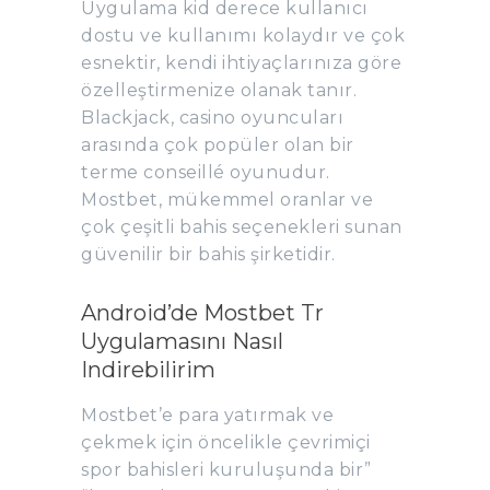
Uygulama kid derece kullanıcı
dostu ve kullanımı kolaydır ve çok
esnektir, kendi ihtiyaçlarınıza göre
özelleştirmenize olanak tanır.
Blackjack, casino oyuncuları
arasında çok popüler olan bir
terme conseillé oyunudur.
Mostbet, mükemmel oranlar ve
çok çeşitli bahis seçenekleri sunan
güvenilir bir bahis şirketidir.
Android’de Mostbet Tr
Uygulamasını Nasıl
Indirebilirim
Mostbet’e para yatırmak ve
çekmek için öncelikle çevrimiçi
spor bahisleri kuruluşunda bir”