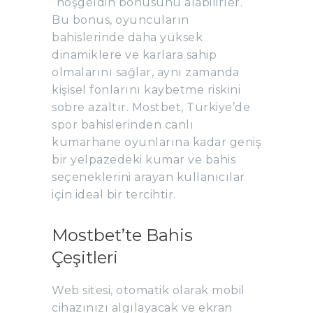
“hoşgeldin bonusunu alabilirler.
Bu bonus, oyuncuların
bahislerinde daha yüksek
dinamiklere ve karlara sahip
olmalarını sağlar, aynı zamanda
kişisel fonlarını kaybetme riskini
sobre azaltır. Mostbet, Türkiye’de
spor bahislerinden canlı
kumarhane oyunlarına kadar geniş
bir yelpazedeki kumar ve bahis
seçeneklerini arayan kullanıcılar
için ideal bir tercihtir.
Mostbet’te Bahis
Çeşitleri
Web sitesi, otomatik olarak mobil
cihazınızı algılayacak ve ekran