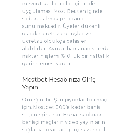
mevcut kullanıcılar için i̇ndir
uygulaması Most Bet’ten içinde
sadakat almak programı
sunulmaktadır. Üyeler düzenli
olarak ücretsiz dönüşler ve
ücretsiz oldukça bahisler
alabilirler. Ayrıca, harcanan sürede
miktarın işlemi %10’luk bir haftalık
geri ödemesi vardır.
Mostbet Hesabınıza Giriş
Yapın
Örneğin, bir Şampiyonlar Ligi maçı
için, Mostbet 300’e kadar bahis
seçeneği sunar. Buna ek olarak,
bahisçi maçların video yayınlarını
sağlar ve oranları gerçek zamanlı