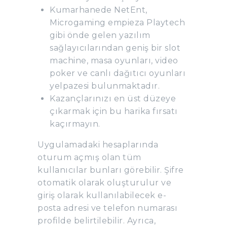
Kumarhanede NetEnt,
Microgaming empieza Playtech
gibi önde gelen yazılım
sağlayıcılarından geniş bir slot
machine, masa oyunları, video
poker ve canlı dağıtıcı oyunları
yelpazesi bulunmaktadır.
Kazançlarınızı en üst düzeye
çıkarmak için bu harika fırsatı
kaçırmayın.
Uygulamadaki hesaplarında
oturum açmış olan tüm
kullanıcılar bunları görebilir. Şifre
otomatik olarak oluşturulur ve
giriş olarak kullanılabilecek e-
posta adresi ve telefon numarası
profilde belirtilebilir. Ayrıca,