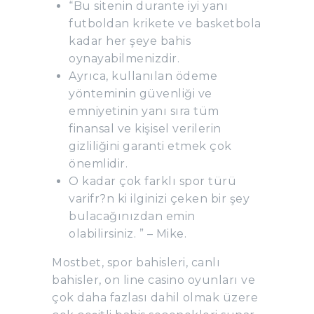
“Bu sitenin durante iyi yanı
futboldan krikete ve basketbola
kadar her şeye bahis
oynayabilmenizdir.
Ayrıca, kullanılan ödeme
yönteminin güvenliği ve
emniyetinin yanı sıra tüm
finansal ve kişisel verilerin
gizliliğini garanti etmek çok
önemlidir.
O kadar çok farklı spor türü
varifr?n ki ilginizi çeken bir şey
bulacağınızdan emin
olabilirsiniz. ” – Mike.
Mostbet, spor bahisleri, canlı
bahisler, on line casino oyunları ve
çok daha fazlası dahil olmak üzere