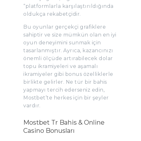
“platformlarla karşılaştırıldığında
oldukça rekabetçidir.
Bu oyunlar gerçekçi grafiklere
sahiptir ve size mümkün olan en iyi
oyun deneyimini sunmak için
tasarlanmıştır. Ayrıca, kazancınızı
önemli ölçüde artırabilecek dolar
topu ikramiyeleri ve aşamalı
ikramiyeler gibi bonus özelliklerle
birlikte gelirler. Ne tür bir bahis
yapmayı tercih ederseniz edin,
Mostbet’te herkes için bir şeyler
vardır.
Mostbet Tr Bahis & Online
Casino Bonusları