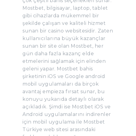
çok çeşitli bahis seçenekleri sunar.
Mostbet, bilgisayar, laptop, tablet
gibi cihazlarda mükemmel bir
şekilde çalışan ve kaliteli hizmet
sunan bir casino websitesidir. Zaten
kullanıcılarına büyük kazançlar
sunan bir site olan Mostbet, her
gün daha fazla kazanç elde
etmelerini sağlamak için elinden
geleni yapar. Mostbet bahis
şirketinin iOS ve Google android
mobil uygulamaları da birçok
avantaj empieza fırsat sunar, bu
konuyu yukarıda detaylı olarak
açıkladık. Şimdi ise Mostbet iOS ve
Android uygulamalarını indirenler
için mobil uygulama ile Mostbet
Türkiye web sitesi arasındaki