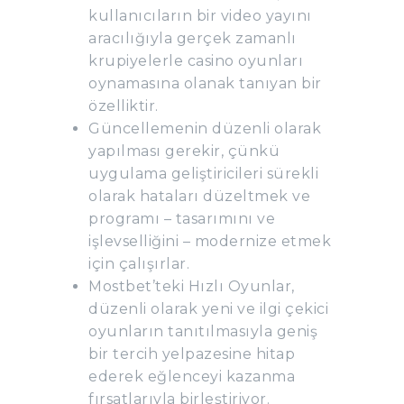
kullanıcıların bir video yayını
aracılığıyla gerçek zamanlı
krupiyelerle casino oyunları
oynamasına olanak tanıyan bir
özelliktir.
Güncellemenin düzenli olarak
yapılması gerekir, çünkü
uygulama geliştiricileri sürekli
olarak hataları düzeltmek ve
programı – tasarımını ve
işlevselliğini – modernize etmek
için çalışırlar.
Mostbet’teki Hızlı Oyunlar,
düzenli olarak yeni ve ilgi çekici
oyunların tanıtılmasıyla geniş
bir tercih yelpazesine hitap
ederek eğlenceyi kazanma
fırsatlarıyla birleştiriyor.