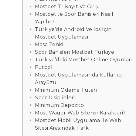
Mostbet Tr Kayıt Ve Giriş
Mostbet’te Spor Bahisleri Nasıl
Yapılır?
Türkiye’de Android Ve Ios Için
Mostbet Uygulaması
Masa Tenisi
Spor Bahisleri Mostbet Türkiye
Türkiye’deki Mostbet Online Oyunları
Futbol
Mostbet Uygulamasında Kullanıcı
Arayüzü
Minimum Ödeme Tutarı
Spor Disiplinleri
Minimum Depozito
Most Wager Web Sitenin Karakteri?
Mostbet Mobil Uygulama Ile Web
Sitesi Arasındaki Fark