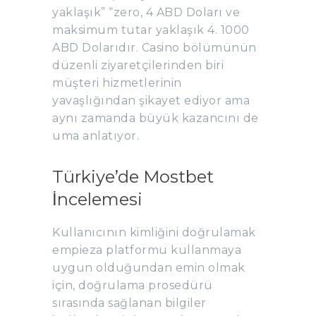
yaklaşık” “zero, 4 ABD Doları ve
maksimum tutar yaklaşık 4. 1000
ABD Dolarıdır. Casino bölümünün
düzenli ziyaretçilerinden biri
müşteri hizmetlerinin
yavaşlığından şikayet ediyor ama
aynı zamanda büyük kazancını de
uma anlatıyor.
Türkiye’de Mostbet
İncelemesi
Kullanıcının kimliğini doğrulamak
empieza platformu kullanmaya
uygun olduğundan emin olmak
için, doğrulama prosedürü
sırasında sağlanan bilgiler