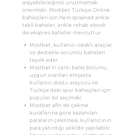
arayabileceğinizi unutmamak
önemlidir. Mostbet Türkiye Online
bahisçileri için hem sprained ankle
tekli bahisler, ankle rehab ebook
de ekspres bahisler mevcuttur.
Mostbet, kullanıcı odaklı araçlar
ve destekle sorumlu bahisleri
teşvik eder.
Mostbet’in canlı bahis bölümü,
uygun oranları empieza
kullanıcı dostu arayüzü ile
Türkiye’deki spor bahisçileri için
popüler bir seçimdir.
Mostbet afin de çekme
kurallarına göre kazanılan
paraların çekilmesi, kullanıcının
para yatırdığı şekilde yapılabilir.