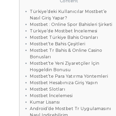
Content
Türkiye’deki Kullanıcılar Mostbet’e
Nasıl Giriş Yapar?
Mostbet : Online Spor Bahisleri Şirketi
Türkiye’de Mostbet İncelemesi
Mostbet Türkiye Bahis Oranları
Mostbet’te Bahis Çeşitleri
Mostbet Tr Bahis & Online Casino
Bonusları
Mostbet’te Yeni Ziyaretçiler İçin
Hoşgeldin Bonusu
Mostbet’te Para Yatırma Yöntemleri
Mostbet Hesabınıza Giriş Yapın
Mostbet Slotları
Mostbet İncelemesi
Kumar Lisansı
Android’de Mostbet Tr Uygulamasını
Nasıl Indirebilirim