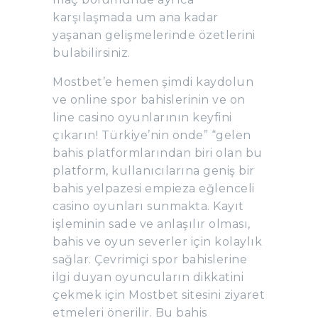
karşılaşmada um ana kadar
yaşanan gelişmelerinde özetlerini
bulabilirsiniz.
Mostbet’e hemen şimdi kaydolun
ve online spor bahislerinin ve on
line casino oyunlarının keyfini
çıkarın! Türkiye’nin önde” “gelen
bahis platformlarından biri olan bu
platform, kullanıcılarına geniş bir
bahis yelpazesi empieza eğlenceli
casino oyunları sunmakta. Kayıt
işleminin sade ve anlaşılır olması,
bahis ve oyun severler için kolaylık
sağlar. Çevrimiçi spor bahislerine
ilgi duyan oyuncuların dikkatini
çekmek için Mostbet sitesini ziyaret
etmeleri önerilir. Bu bahis