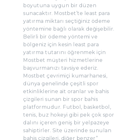
boyutuna uygun bir düzen
sunacaktır. Mostbet’te least para
yatırma miktarı seçtiğiniz ödeme
yöntemine bağlı olarak değişebilir.
Belirli bir ödeme yöntemi ve
bölgeniz için kesin least para
yatırma tutarını öğrenmek için
Mostbet müşteri hizmetlerine
başvurmanızı tavsiye ederiz.
Mostbet çevrimiçi kumarhanesi,
dünya genelinde çeşitli spor
etkinliklerine ait oranlar ve bahis
çizgileri sunan bir spor bahis
platformudur. Futbol, basketbol,
tenis, buz hokeyi gibi pek çok spor
dalını içeren geniş bir yelpazeye
sahiptirler. Site üzerinde sunulan
bahis çizgileri, diğer benzer”