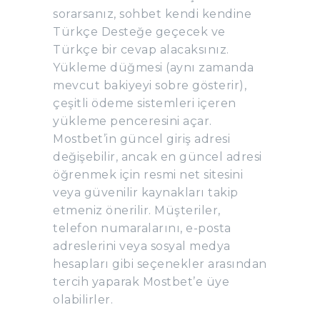
sorarsanız, sohbet kendi kendine
Türkçe Desteğe geçecek ve
Türkçe bir cevap alacaksınız.
Yükleme düğmesi (aynı zamanda
mevcut bakiyeyi sobre gösterir),
çeşitli ödeme sistemleri içeren
yükleme penceresini açar.
Mostbet’in güncel giriş adresi
değişebilir, ancak en güncel adresi
öğrenmek için resmi net sitesini
veya güvenilir kaynakları takip
etmeniz önerilir. Müşteriler,
telefon numaralarını, e-posta
adreslerini veya sosyal medya
hesapları gibi seçenekler arasından
tercih yaparak Mostbet’e üye
olabilirler.