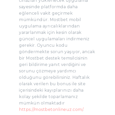
cihazları yüklenecek uygulama
sayesinde platformda daha
eğlenceli vakit geçirmek
mümkündür. Mostbet mobil
uygulama ayrıcalıklarından
yararlanmak için kesin olarak
güncel uygulamaları indirmeniz
gerekir. Oyuncu kodu
göndermekte sorun yaşıyor, ancak
bir Mostbet destek temsilcisinin
geri bildirime yanıt verdiğini ve
sorunu çözmeye yardımcı
olduğunu görebilirsiniz. Haftalık
olarak verilen bu bonus ile site
içerisindeki kayıplarınızı daha
kolay şekilde toparlamanız
mümkün olmaktadır
https://mostbetonlineuz.com/
.