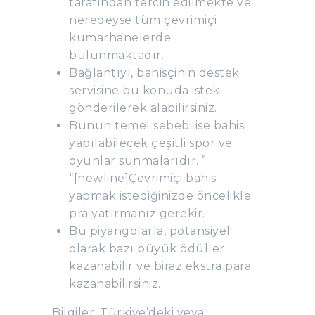
tarafından tercih edilmekte ve
neredeyse tüm çevrimiçi
kumarhanelerde
bulunmaktadır.
Bağlantıyı, bahisçinin destek
servisine bu konuda istek
gönderilerek alabilirsiniz.
Bunun temel sebebi ise bahis
yapılabilecek çeşitli spor ve
oyunlar sunmalarıdır. ”
“[newline]Çevrimiçi bahis
yapmak istediğinizde öncelikle
pra yatırmanız gerekir.
Bu piyangolarla, potansiyel
olarak bazı büyük ödüller
kazanabilir ve biraz ekstra para
kazanabilirsiniz.
Bilgiler, Türkiye’deki veya