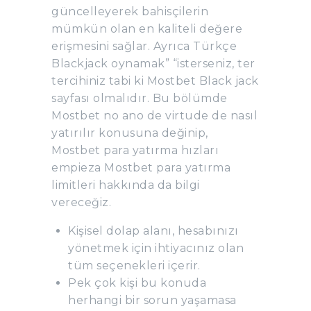
güncelleyerek bahisçilerin
mümkün olan en kaliteli değere
erişmesini sağlar. Ayrıca Türkçe
Blackjack oynamak” “isterseniz, ter
tercihiniz tabi ki Mostbet Black jack
sayfası olmalıdır. Bu bölümde
Mostbet no ano de virtude de nasıl
yatırılır konusuna değinip,
Mostbet para yatırma hızları
empieza Mostbet para yatırma
limitleri hakkında da bilgi
vereceğiz.
Kişisel dolap alanı, hesabınızı
yönetmek için ihtiyacınız olan
tüm seçenekleri içerir.
Pek çok kişi bu konuda
herhangi bir sorun yaşamasa