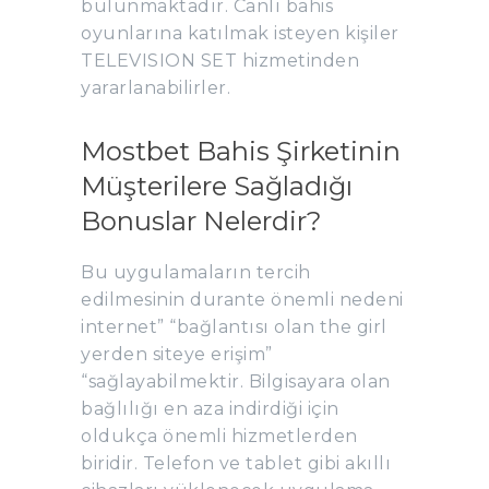
bulunmaktadır. Canlı bahis
oyunlarına katılmak isteyen kişiler
TELEVISION SET hizmetinden
yararlanabilirler.
Mostbet Bahis Şirketinin
Müşterilere Sağladığı
Bonuslar Nelerdir?
Bu uygulamaların tercih
edilmesinin durante önemli nedeni
internet” “bağlantısı olan the girl
yerden siteye erişim”
“sağlayabilmektir. Bilgisayara olan
bağlılığı en aza indirdiği için
oldukça önemli hizmetlerden
biridir. Telefon ve tablet gibi akıllı