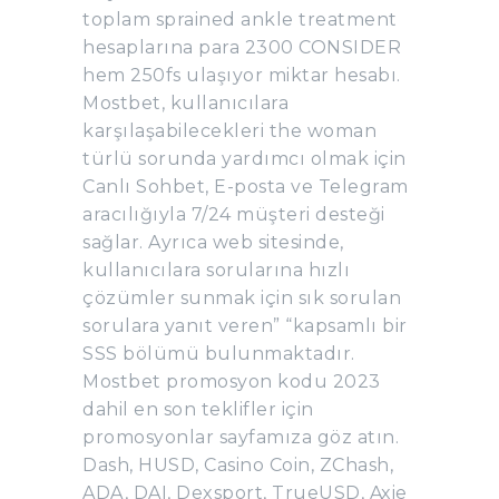
toplam sprained ankle treatment
hesaplarına para 2300 CONSIDER
hem 250fs ulaşıyor miktar hesabı.
Mostbet, kullanıcılara
karşılaşabilecekleri the woman
türlü sorunda yardımcı olmak için
Canlı Sohbet, E-posta ve Telegram
aracılığıyla 7/24 müşteri desteği
sağlar. Ayrıca web sitesinde,
kullanıcılara sorularına hızlı
çözümler sunmak için sık sorulan
sorulara yanıt veren” “kapsamlı bir
SSS bölümü bulunmaktadır.
Mostbet promosyon kodu 2023
dahil en son teklifler için
promosyonlar sayfamıza göz atın.
Dash, HUSD, Casino Coin, ZChash,
ADA, DAI, Dexsport, TrueUSD, Axie