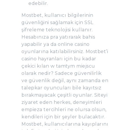
edebilir.
Mostbet, kullanıcı bilgilerinin
güvenliğini sağlamak için SSL
şifreleme teknolojisi kullanır.
Hesabınıza pra yatırarak bahis
yapabilir ya da online casino
oyunlarına katılabilirsiniz. Mostbet’i
casino hayranları için bu kadar
çekici kılan w tamtym miejscu
olarak nedir? Sadece güvenilirlik
ve güvenlik değil, aynı zamanda en
talepkar oyuncuları bile kayıtsız
bırakmayacak çeşitli oyunlar. Siteyi
ziyaret eden herkes, deneyimleri
empieza tercihleri ne olursa olsun,
kendileri için bir şeyler bulacaktır.
Mostbet, kullanıcılarına kayıplarını