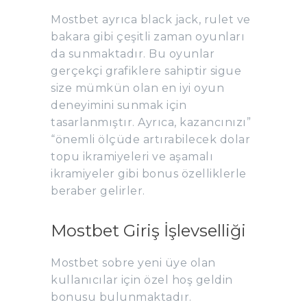
Mostbet ayrıca black jack, rulet ve
bakara gibi çeşitli zaman oyunları
da sunmaktadır. Bu oyunlar
gerçekçi grafiklere sahiptir sigue
size mümkün olan en iyi oyun
deneyimini sunmak için
tasarlanmıştır. Ayrıca, kazancınızı”
“önemli ölçüde artırabilecek dolar
topu ikramiyeleri ve aşamalı
ikramiyeler gibi bonus özelliklerle
beraber gelirler.
Mostbet Giriş İşlevselliği
Mostbet sobre yeni üye olan
kullanıcılar için özel hoş geldin
bonusu bulunmaktadır.