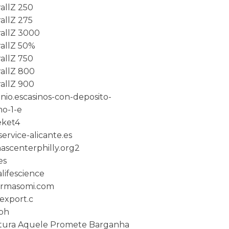
allZ 250
allZ 275
allZ 3000
allZ 50%
allZ 750
allZ 800
allZ 900
nio.escasinos-con-deposito-
o-1-e
eket4
ervice-alicante.es
ascenterphilly.org2
es
alifescience
iermasomi.com
-export.c
bh
tura Aquele Promete Barganha