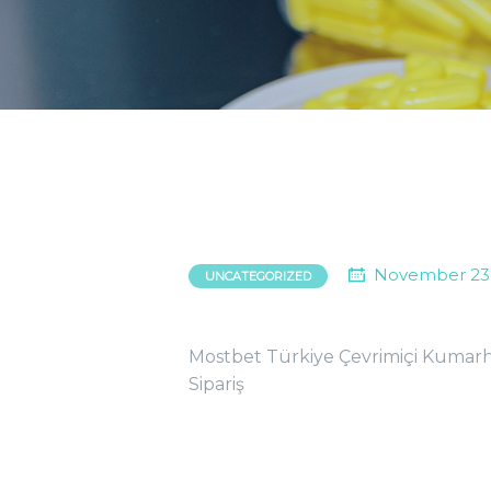
November 23,
UNCATEGORIZED
Mostbet Türkiye Çevrimiçi Kumar
Sipariş