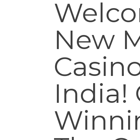
Welco
New M
Casino
India!
Winni