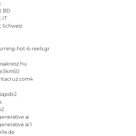
t
t BD
 IT
t Schweiz
rning-hot-6-reels.gr
esakresz.hu
e3km50
antacruz.com4
6qpdx2
s
n2
generative ai
generative ai 1
lle.de