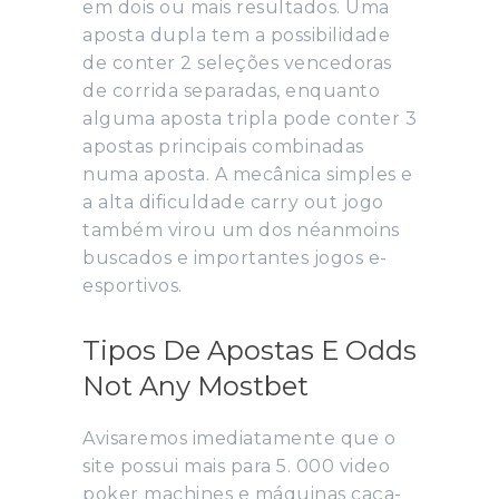
em dois ou mais resultados. Uma
aposta dupla tem a possibilidade
de conter 2 seleções vencedoras
de corrida separadas, enquanto
alguma aposta tripla pode conter 3
apostas principais combinadas
numa aposta. A mecânica simples e
a alta dificuldade carry out jogo
também virou um dos néanmoins
buscados e importantes jogos e-
esportivos.
Tipos De Apostas E Odds
Not Any Mostbet
Avisaremos imediatamente que o
site possui mais para 5. 000 video
poker machines e máquinas caça-