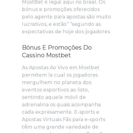
MostBet é legal aqui no brasil. Os
bónus e promoções oferecidos
pelo agente para apostas são muito
lucrativos, e estão” “segundo as
expectativas de hoje dos jogadores.
Bônus E Promoções Do
Cassino Mostbet
As Apostas Ao Vivo em Mostbet
permitem la cual os jogadores
mergulhem no planeta dos
eventos esportivos ao listo,
sentindo aquele móvil de
adrenalina os quais acompanha
cada expresamente. E-sports e
Apostas Virtuais Fãs para e-sports
têm uma grande variedade de