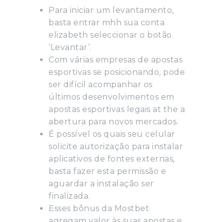
Para iniciar um levantamento,
basta entrar mhh sua conta
elizabeth seleccionar o botão
‘Levantar’.
Com várias empresas de apostas
esportivas se posicionando, pode
ser difícil acompanhar os
últimos desenvolvimentos em
apostas esportivas legais at the a
abertura para novos mercados.
É possível os quais seu celular
solicite autorização para instalar
aplicativos de fontes externas,
basta fazer esta permissão e
aguardar a instalação ser
finalizada.
Esses bônus da Mostbet
agregam valor às suas apostas e