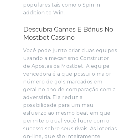
populares tais como o Spin in
addition to Win.
Descubra Games E Bônus No
Mostbet Cassino
Você pode junto criar duas equipes
usando a mecanismo Construtor
de Apostas da Mostbet. A equipe
vencedora é a que possui o maior
número de gols marcados em
geral no ano de comparação com a
adversária. Ela reduz a
possibilidade para um mau
esfuerzo ao mesmo beat em que
permite o qual você lucre com o
sucesso sobre seus rivais. As loterias
on-line, que são inteiramente