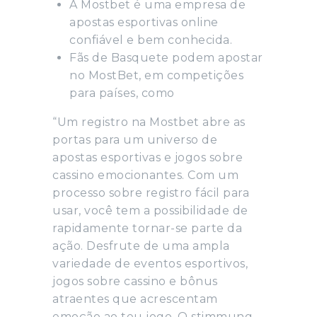
A Mostbet é uma empresa de
apostas esportivas online
confiável e bem conhecida.
Fãs de Basquete podem apostar
no MostBet, em competições
para países, como
“Um registro na Mostbet abre as
portas para um universo de
apostas esportivas e jogos sobre
cassino emocionantes. Com um
processo sobre registro fácil para
usar, você tem a possibilidade de
rapidamente tornar-se parte da
ação. Desfrute de uma ampla
variedade de eventos esportivos,
jogos sobre cassino e bônus
atraentes que acrescentam
emoção ao teu jogo. O stimmung