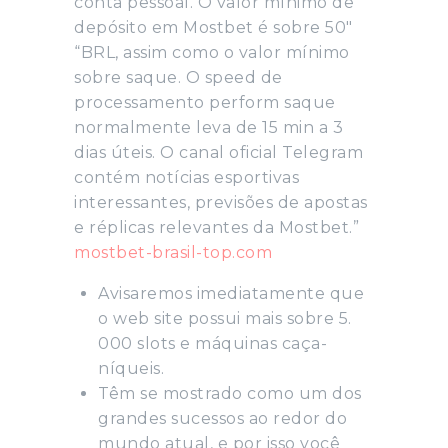
conta pessoal. O valor mínimo de
depósito em Mostbet é sobre 50″
“BRL, assim como o valor mínimo
sobre saque. O speed de
processamento perform saque
normalmente leva de 15 min a 3
dias úteis. O canal oficial Telegram
contém notícias esportivas
interessantes, previsões de apostas
e réplicas relevantes da Mostbet.”
mostbet-brasil-top.com
Avisaremos imediatamente que
o web site possui mais sobre 5.
000 slots e máquinas caça-
níqueis.
Têm se mostrado como um dos
grandes sucessos ao redor do
mundo atual, e por isso você