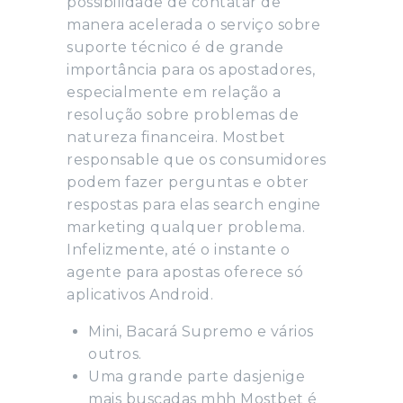
possibilidade de contatar de
manera acelerada o serviço sobre
suporte técnico é de grande
importância para os apostadores,
especialmente em relação a
resolução sobre problemas de
natureza financeira. Mostbet
responsable que os consumidores
podem fazer perguntas e obter
respostas para elas search engine
marketing qualquer problema.
Infelizmente, até o instante o
agente para apostas oferece só
aplicativos Android.
Mini, Bacará Supremo e vários
outros.
Uma grande parte dasjenige
mais buscadas mhh Mostbet é