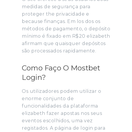
medidas de segurança para
proteger the privacidade e
because finanças. Em los dos os
métodos de pagamento, o depósito
mínimo é fixado em R$20 elizabeth
afirmam que quaisquer depósitos
são processados rapidamente.
Como Faço O Mostbet
Login?
Os utilizadores podem utilizar o
enorme conjunto de
funcionalidades da plataforma
elizabeth fazer apostas nos seus
eventos escolhidos, uma vez
registados. A página de login para