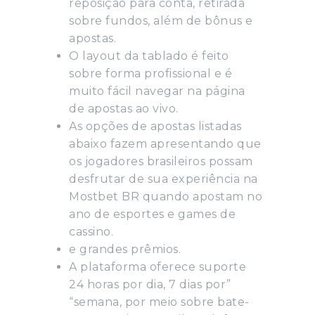
reposição para conta, retirada
sobre fundos, além de bônus e
apostas.
O layout da tablado é feito
sobre forma profissional e é
muito fácil navegar na página
de apostas ao vivo.
As opções de apostas listadas
abaixo fazem apresentando que
os jogadores brasileiros possam
desfrutar de sua experiência na
Mostbet BR quando apostam no
ano de esportes e games de
cassino.
e grandes prêmios.
A plataforma oferece suporte
24 horas por dia, 7 dias por”
“semana, por meio sobre bate-