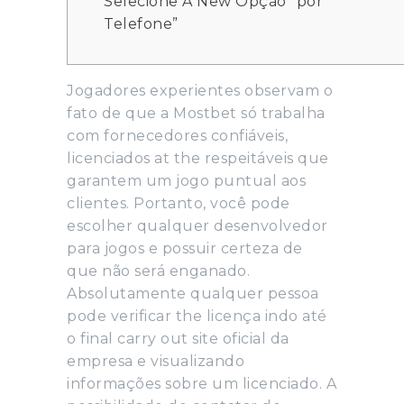
Selecione A New Opção “por
Telefone”
Jogadores experientes observam o
fato de que a Mostbet só trabalha
com fornecedores confiáveis,
licenciados at the respeitáveis que
garantem um jogo puntual aos
clientes. Portanto, você pode
escolher qualquer desenvolvedor
para jogos e possuir certeza de
que não será enganado.
Absolutamente qualquer pessoa
pode verificar the licença indo até
o final carry out site oficial da
empresa e visualizando
informações sobre um licenciado. A