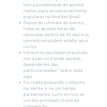
tem a possibilidade de apostar
nestes jogos excepcionalmente
populares na Mostbet Brasil.
Depois do ultimate do evento,
todas as apostas feitas são
resolvidas dentro de 30 dias e os
vencedores podem estafar seus
lucros.
Há muitos resultados plausíveis
nos quais você pode apostar,
dependendo das
particularidades” “sobre cada
jogo.
Foi criado possuindo o eSports
na mente, e na um tempo
parzialmente curto tornou-se
um dos principais títulos da
competição.