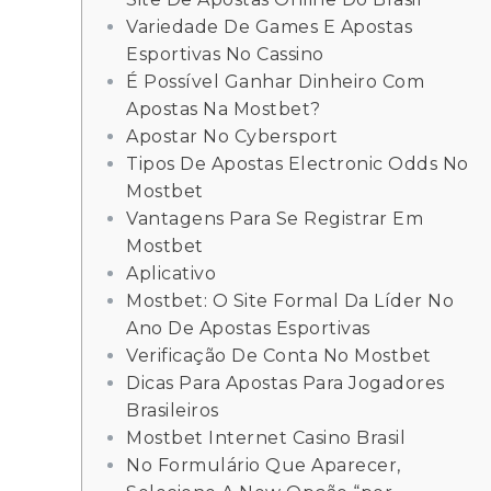
Variedade De Games E Apostas
Esportivas No Cassino
É Possível Ganhar Dinheiro Com
Apostas Na Mostbet?
Apostar No Cybersport
Tipos De Apostas Electronic Odds No
Mostbet
Vantagens Para Se Registrar Em
Mostbet
Aplicativo
Mostbet: O Site Formal Da Líder No
Ano De Apostas Esportivas
Verificação De Conta No Mostbet
Dicas Para Apostas Para Jogadores
Brasileiros
Mostbet Internet Casino Brasil
No Formulário Que Aparecer,