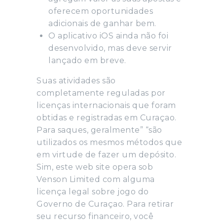
oferecem oportunidades
adicionais de ganhar bem.
O aplicativo iOS ainda não foi
desenvolvido, mas deve servir
lançado em breve.
Suas atividades são
completamente reguladas por
licenças internacionais que foram
obtidas e registradas em Curaçao.
Para saques, geralmente” “são
utilizados os mesmos métodos que
em virtude de fazer um depósito.
Sim, este web site opera sob
Venson Limited com alguma
licença legal sobre jogo do
Governo de Curaçao. Para retirar
seu recurso financeiro, você