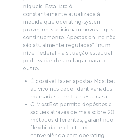
níqueis. Esta lista é
constantemente atualizada à
medida que operating-system
provedores adicionam novos jogos
continuamente. Apostas online não
são atualmente reguladas” “num
nível federal – a situação estadual
pode variar de um lugar para to
outro.
É possível fazer apostas Mostbet
ao vivo nos cependant variados
mercados adentro desta casa.
O MostBet permite depósitos e
saques através de mais sobre 20
métodos diferentes, garantindo
flexibilidade electronic
conveniência para operating-