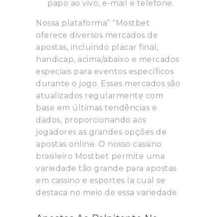
papo ao vivo, e-mail e telefone.
Nossa plataforma” “Mostbet
oferece diversos mercados de
apostas, incluindo placar final,
handicap, acima/abaixo e mercados
especiais para eventos específicos
durante o jogo. Esses mercados são
atualizados regularmente com
base em últimas tendências e
dados, proporcionando aos
jogadores as grandes opções de
apostas online. O nosso cassino
brasileiro Mostbet permite uma
variedade tão grande para apostas
em cassino e esportes la cual se
destaca no meio de essa variedade.