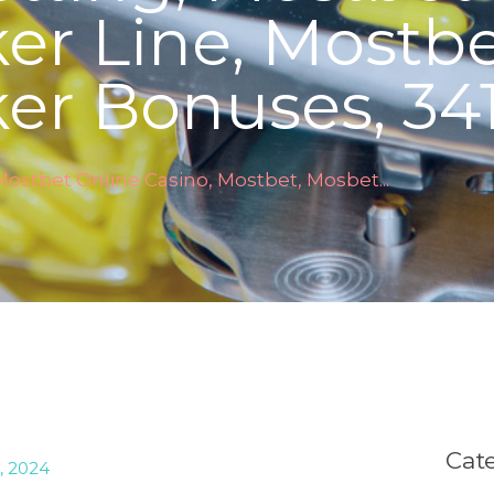
r Line, Mostb
r Bonuses, 34
Mostbet Online Casino, Mostbet, Mosbet...
Cat
 2024