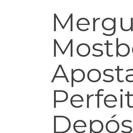
Mergu
Mostbe
Apost
Perfei
Depós