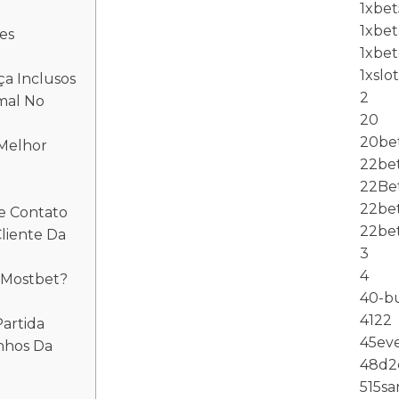
1xbet
1xbe
es
1xbet
1xslo
a Inclusos
2
mal No
20
20be
 Melhor
22be
22Be
22bet
e Contato
22be
liente Da
3
4
 Mostbet?
40-bu
4122
Partida
45ev
nhos Da
48d2
515s