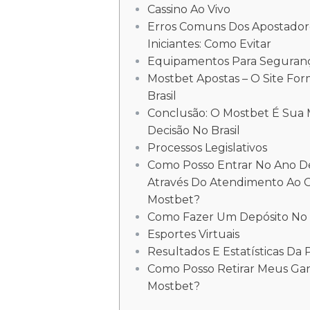
Cassino Ao Vivo
Erros Comuns Dos Apostador
Iniciantes: Como Evitar
Equipamentos Para Seguranç
Mostbet Apostas – O Site For
Brasil
Conclusão: O Mostbet É Sua
Decisão No Brasil
Processos Legislativos
Como Posso Entrar No Ano D
Através Do Atendimento Ao C
Mostbet?
Como Fazer Um Depósito No
Esportes Virtuais
Resultados E Estatísticas Da 
Como Posso Retirar Meus Ga
Mostbet?