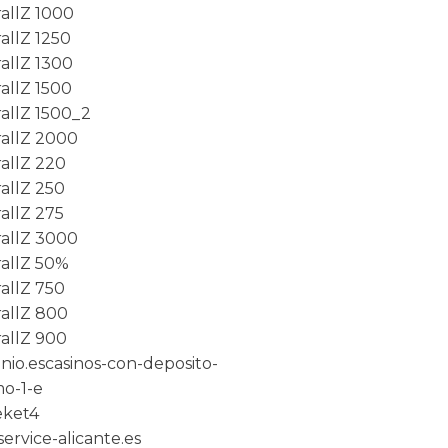
allZ 1000
allZ 1250
allZ 1300
allZ 1500
allZ 1500_2
allZ 2000
allZ 220
allZ 250
allZ 275
allZ 3000
allZ 50%
allZ 750
allZ 800
allZ 900
nio.escasinos-con-deposito-
o-1-e
eket4
ervice-alicante.es