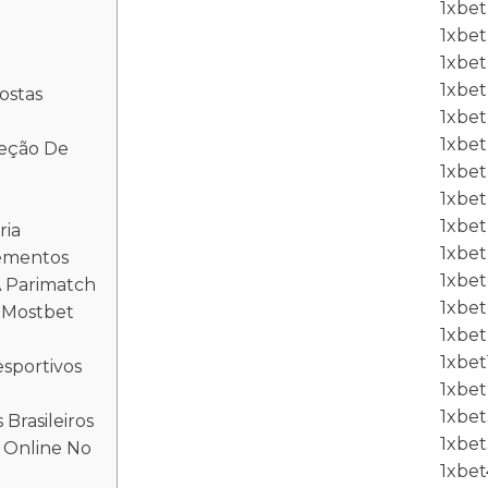
1xbet
1xbet
1xbet
1xbet
ostas
1xbet
1xbet
teção De
1xbet
1xbe
1xbet
ria
1xbe
lementos
1xbet
A Parimatch
1xbet
 Mostbet
1xbe
1xbet
sportivos
1xbe
1xbe
Brasileiros
1xbe
s Online No
1xbet