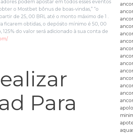
ogadores podem apostar em todos esses eventos
ancor
obter o Mostbet bônus de boas-vindas,” “o
ancor
partir de 25, 00 BRL até o monto máximo de 1 .
ancor
ra ficarem obtidas, o depósito mínimo é 50, 00
ancor
 125% do valor será adicionado à sua conta de
ancor
com/
.
ancor
ancor
ancor
ancor
alizar
ancor
ancor
ancor
ad Para
ancor
ancor
apolo
minim
apot
aquas