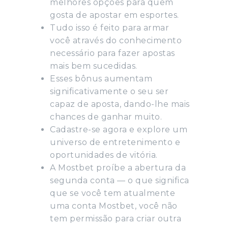
melhores opções para quem
gosta de apostar em esportes.
Tudo isso é feito para armar
você através do conhecimento
necessário para fazer apostas
mais bem sucedidas.
Esses bônus aumentam
significativamente o seu ser
capaz de aposta, dando-lhe mais
chances de ganhar muito.
Cadastre-se agora e explore um
universo de entretenimento e
oportunidades de vitória.
A Mostbet proíbe a abertura da
segunda conta — o que significa
que se você tem atualmente
uma conta Mostbet, você não
tem permissão para criar outra