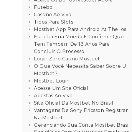
Futebol
Cassino Ao Vivo
Tipos Para Slots
Mostbet App Para Android At The Ios
Escolha Sua Moeda E Confirme Que
Tem Também De 18 Anos Para
Concluir O Processo
Login Zero Casino Mostbet
O Que Você Necessita Saber Sobre U
Mostbet?
Mostbet Login
Acesse Um Site Oficial
Apostas Ao Vivo
Site Oficial Da Mostbet No Brasil
Vantagens De Sony Ericsson Registrar
Na Mostbet
Gerenciando Sua Conta Mostbet Brasil