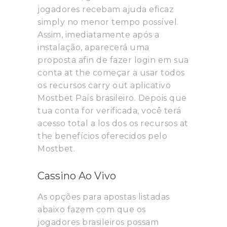
jogadores recebam ajuda eficaz
simply no menor tempo possível.
Assim, imediatamente após a
instalação, aparecerá uma
proposta afin de fazer login em sua
conta at the começar a usar todos
os recursos carry out aplicativo
Mostbet País brasileiro. Depois que
tua conta for verificada, você terá
acesso total a los dos os recursos at
the benefícios oferecidos pelo
Mostbet.
Cassino Ao Vivo
As opções para apostas listadas
abaixo fazem com que os
jogadores brasileiros possam