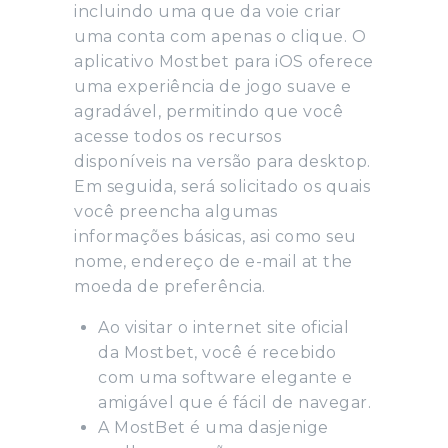
incluindo uma que da voie criar
uma conta com apenas o clique. O
aplicativo Mostbet para iOS oferece
uma experiência de jogo suave e
agradável, permitindo que você
acesse todos os recursos
disponíveis na versão para desktop.
Em seguida, será solicitado os quais
você preencha algumas
informações básicas, asi como seu
nome, endereço de e-mail at the
moeda de preferência.
Ao visitar o internet site oficial
da Mostbet, você é recebido
com uma software elegante e
amigável que é fácil de navegar.
A MostBet é uma dasjenige