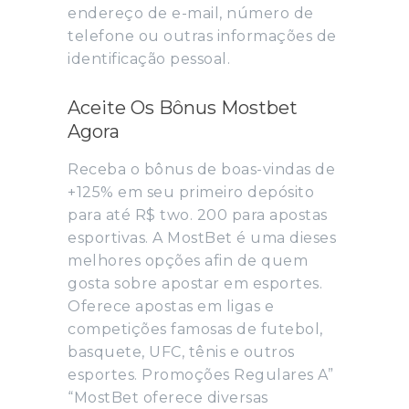
endereço de e-mail, número de
telefone ou outras informações de
identificação pessoal.
Aceite Os Bônus Mostbet
Agora
Receba o bônus de boas-vindas de
+125% em seu primeiro depósito
para até R$ two. 200 para apostas
esportivas. A MostBet é uma dieses
melhores opções afin de quem
gosta sobre apostar em esportes.
Oferece apostas em ligas e
competições famosas de futebol,
basquete, UFC, tênis e outros
esportes. Promoções Regulares A”
“MostBet oferece diversas