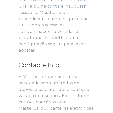
Criar alguma conta e inaugurar
sessão na Mostbet é um
procedimento simples que dá aos
utilizadores acesso às
funcionalidades divertidas da
plataforma elizabeth a uma
configuração segura para fazer
apostas.
Contacte Info”
A Mostbet proporciona uma
variedade sobre métodos de
deposito para atender à sua base
variada de usuários. Eles incluem
cartões bancários (Visa,
MasterCard),” “carteiras eletrônicas