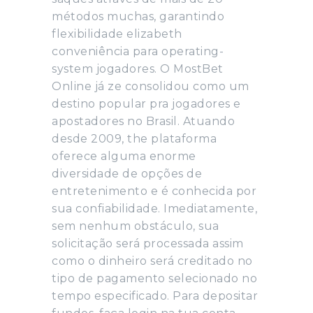
métodos muchas, garantindo
flexibilidade elizabeth
conveniência para operating-
system jogadores. O MostBet
Online já ze consolidou como um
destino popular pra jogadores e
apostadores no Brasil. Atuando
desde 2009, the plataforma
oferece alguma enorme
diversidade de opções de
entretenimento e é conhecida por
sua confiabilidade. Imediatamente,
sem nenhum obstáculo, sua
solicitação será processada assim
como o dinheiro será creditado no
tipo de pagamento selecionado no
tempo especificado. Para depositar