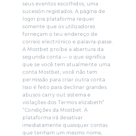
seus eventos escolhidos, uma
sucesión registados. A página de
login pra plataforma requer
somente que os utilizadores
forneçam o teu endereço de
correio electrónico e palavra-passe.
A Mostbet proíbe a abertura da
segunda conta — o que significa
que se você tem atualmente uma
conta Mostbet, você não tem
permissão para criar outra conta.
Isso é feito para declinar grandes
abusos carry out sistema e
violações dos Termos elizabeth”
“Condições da Mostbet. A
plataforma irá desativar
imediatamente quaisquer contas
que tenham um mesmo nome,