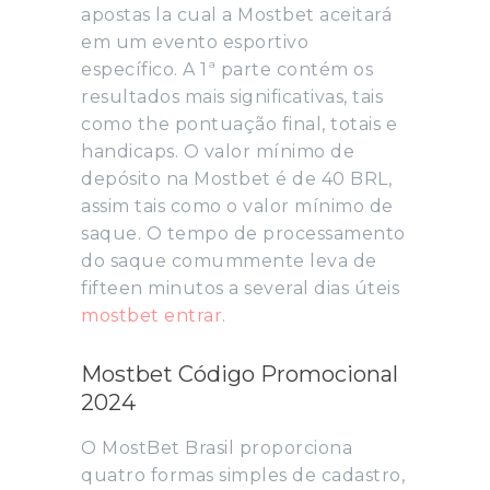
apostas la cual a Mostbet aceitará
em um evento esportivo
específico. A 1ª parte contém os
resultados mais significativas, tais
como the pontuação final, totais e
handicaps. O valor mínimo de
depósito na Mostbet é de 40 BRL,
assim tais como o valor mínimo de
saque. O tempo de processamento
do saque comummente leva de
fifteen minutos a several dias úteis
mostbet entrar
.
Mostbet Código Promocional
2024
O MostBet Brasil proporciona
quatro formas simples de cadastro,