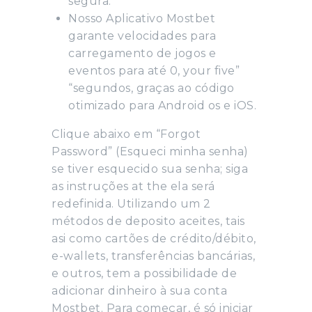
segura.
Nosso Aplicativo Mostbet
garante velocidades para
carregamento de jogos e
eventos para até 0, your five”
“segundos, graças ao código
otimizado para Android os e iOS.
Clique abaixo em “Forgot
Password” (Esqueci minha senha)
se tiver esquecido sua senha; siga
as instruções at the ela será
redefinida. Utilizando um 2
métodos de deposito aceites, tais
asi como cartões de crédito/débito,
e-wallets, transferências bancárias,
e outros, tem a possibilidade de
adicionar dinheiro à sua conta
Mostbet. Para começar, é só iniciar