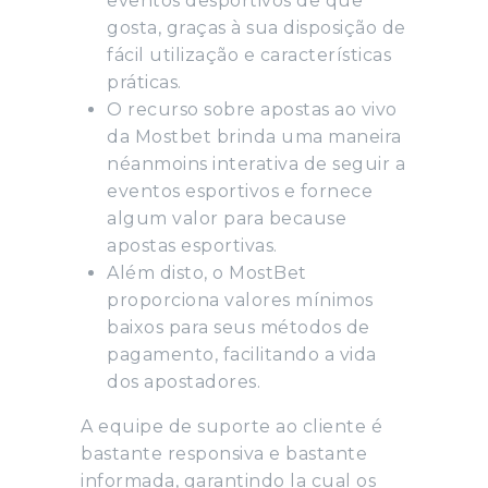
eventos desportivos de que
gosta, graças à sua disposição de
fácil utilização e características
práticas.
O recurso sobre apostas ao vivo
da Mostbet brinda uma maneira
néanmoins interativa de seguir a
eventos esportivos e fornece
algum valor para because
apostas esportivas.
Além disto, o MostBet
proporciona valores mínimos
baixos para seus métodos de
pagamento, facilitando a vida
dos apostadores.
A equipe de suporte ao cliente é
bastante responsiva e bastante
informada, garantindo la cual os