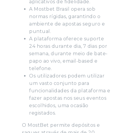
aplicativos de fidelidade.
A Mostbet Brasil opera sob
normas rígidas, garantindo o
ambiente de apostas seguro e
puntual.
A plataforma oferece suporte
24 horas durante dia, 7 dias por
semana, durante meio de bate-
papo ao vivo, email-based e
telefone.
Os utilizadores podem utilizar
um vasto conjunto para
funcionalidades da plataforma e
fazer apostas nos seus eventos
escolhidos, uma ocasião
registados.
O MostBet permite depósitos e
saques através de mais de 20