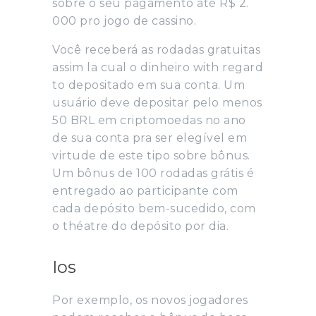
sobre o seu pagamento até R$ 2.
000 pro jogo de cassino.
Você receberá as rodadas gratuitas
assim la cual o dinheiro with regard
to depositado em sua conta. Um
usuário deve depositar pelo menos
50 BRL em criptomoedas no ano
de sua conta pra ser elegível em
virtude de este tipo sobre bônus.
Um bônus de 100 rodadas grátis é
entregado ao participante com
cada depósito bem-sucedido, com
o théatre do depósito por dia.
Ios
Por exemplo, os novos jogadores