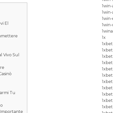
1win-
1win-
1win-
vi El
1win-
1wina
ommettere
1x
1xbet
1xbet
l Vivo Sul
1xbet
1xbet
are
1xbet
Casinò
1xbet
1xbet
1xbet
rarmi Tu
1xbet
1xbe
no
1xbet
 Importante