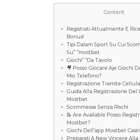
Content
Registrati Attualmente E Rice
Bonus!
Tipi Dalam Sport Su Cui Sc
Su” “mostbet
Giochi” “Da Tavolo
🎥 Posso Giocare Aje Giochi Da
Mio Telefono?
Registrazione Tramite Cellul
Guida Alla Registrazione Del 
Mostbet
Scommesse Senza Rischi
📝 Are Available Posso Regist
Mostbet?
Giochi Dell’app Mostbet Casi
Preparati A New Vincere Alla