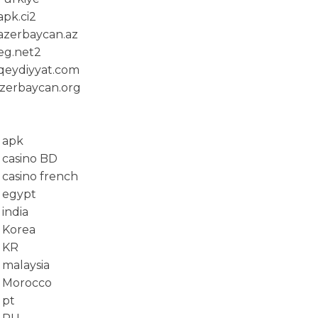
apk.ci2
azerbaycan.az
eg.net2
qeydiyyat.com
zerbaycan.org
 apk
 casino BD
 casino french
 egypt
 india
 Korea
 KR
 malaysia
t Morocco
 pt