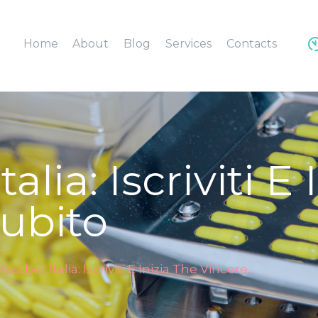
HOME
Home
About
Blog
Services
Contacts
ABOUT
BLOG
SERVICES
CONTACTS
alia: Iscriviti E
ubito
ostbet Italia: Iscriviti E Inizia The Vincere...