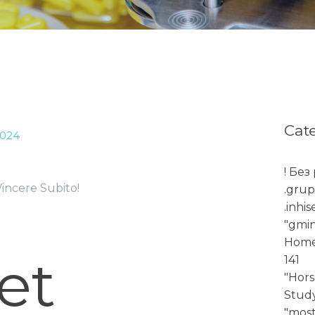
Cat
2024
! Бе
 Vincere Subito!
.grup
.inhi
"gmin
Homes
et
141
"Hors
Study
"most