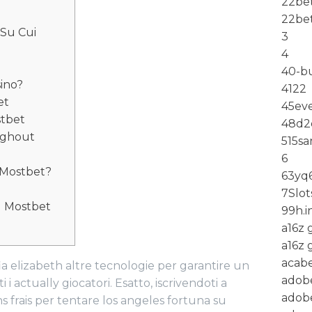
22bet
22be
 Su Cui
3
4
40-bu
ino?
4122
et
45ev
tbet
48d2
ughout
515s
6
 Mostbet?
63yq
7Slot
u Mostbet
99h.i
a16z 
a16z 
acabe
fia elizabeth altre tecnologie per garantire un
adobe
i actually giocatori. Esatto, iscrivendoti a
adobe
s frais per tentare los angeles fortuna su