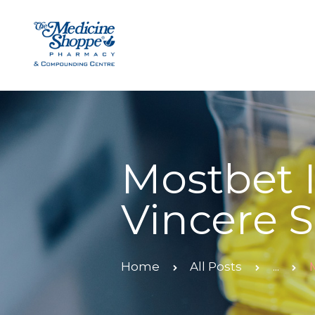
Mostbet It
Vincere S
Home
All Posts
...
M