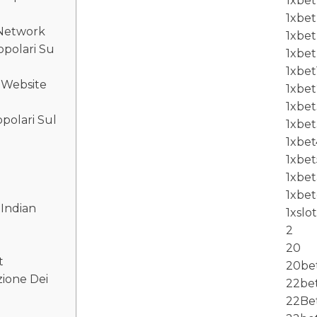
1xbe
1xbet
 Network
1xbet
polari Su
1xbe
1xbet
 Website
1xbe
1xbe
polari Sul
1xbe
1xbet
1xbet
1xbe
1xbet
 Indian
1xslo
2
20
t
20be
zione Dei
22be
22Be