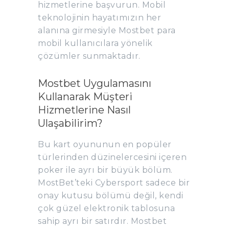
hizmetlerine başvurun. Mobil
teknolojinin hayatımızın her
alanına girmesiyle Mostbet para
mobil kullanıcılara yönelik
çözümler sunmaktadır.
Mostbet Uygulamasını
Kullanarak Müşteri
Hizmetlerine Nasıl
Ulaşabilirim?
Bu kart oyununun en popüler
türlerinden düzinelercesini içeren
poker ile ayrı bir büyük bölüm.
MostBet’teki Cybersport sadece bir
onay kutusu bölümü değil, kendi
çok güzel elektronik tablosuna
sahip ayrı bir satırdır. Mostbet