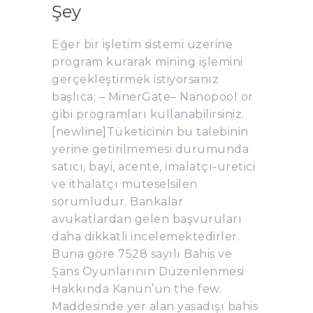
Şey
Eğer bir işletim sistemi üzerine
program kurarak mining işlemini
gerçekleştirmek istiyorsanız
başlıca; – MinerGate– Nanopool or
gibi programları kullanabilirsiniz.
[newline]Tüketicinin bu talebinin
yerine getirilmemesi durumunda
satıcı, bayi, acente, imalatçı-üretici
ve ithalatçı müteselsilen
sorumludur. Bankalar
avukatlardan gelen başvuruları
daha dikkatli incelemektedirler.
Buna göre 7528 sayılı Bahis ve
Şans Oyunlarının Düzenlenmesi
Hakkında Kanun’un the few.
Maddesinde yer alan yasadışı bahis