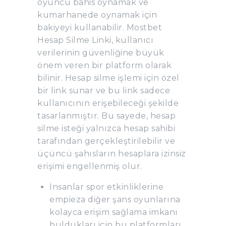
oyuncu bahis oynamak ve
kumarhanede oynamak için
bakiyeyi kullanabilir. Mostbet
Hesap Silme Linki, kullanıcı
verilerinin güvenliğine büyük
önem veren bir platform olarak
bilinir. Hesap silme işlemi için özel
bir link sunar ve bu link sadece
kullanıcının erişebileceği şekilde
tasarlanmıştır. Bu sayede, hesap
silme isteği yalnızca hesap sahibi
tarafından gerçekleştirilebilir ve
üçüncü şahısların hesaplara izinsiz
erişimi engellenmiş olur.
İnsanlar spor etkinliklerine
empieza diğer şans oyunlarına
kolayca erişim sağlama imkanı
buldukları için bu platformları