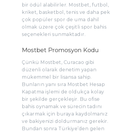
bir ödül alabilirler. Mostbet, futbol,
kriket, basketbol, tenis ve daha pek
çok popüler spor de uma dahil
olmak üzere çok çeşitli spor bahis
seçenekleri sunmaktadır.
Mostbet Promosyon Kodu
Çünkü Mostbet, Curacao gibi
düzenli olarak denetim yapan
mükemmel bir lisansa sahip.
Bunların yanı sıra Mostbet Hesap
Kapatma işlemi de oldukça kolay
bir şekilde gerçekleşir. Bu ofise
bahis oynamak ve sürecin tadını
çıkarmak için buraya kaydolmanız
ve bakiyenizi doldurmanız gerekir.
Bundan sonra Türkiye’den gelen