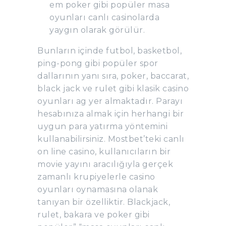
em poker gibi popüler masa
oyunları canlı casinolarda
yaygın olarak görülür.
Bunların içinde futbol, basketbol,
ping-pong gibi popüler spor
dallarının yanı sıra, poker, baccarat,
black jack ve rulet gibi klasik casino
oyunları ag yer almaktadır. Parayı
hesabınıza almak için herhangi bir
uygun para yatırma yöntemini
kullanabilirsiniz. Mostbet’teki canlı
on line casino, kullanıcıların bir
movie yayını aracılığıyla gerçek
zamanlı krupiyelerle casino
oyunları oynamasına olanak
tanıyan bir özelliktir. Blackjack,
rulet, bakara ve poker gibi