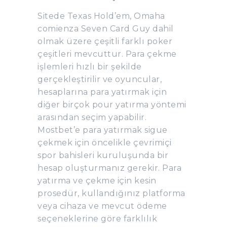
Sitede Texas Hold’em, Omaha
comienza Seven Card Guy dahil
olmak üzere çeşitli farklı poker
çeşitleri mevcuttur. Para çekme
işlemleri hızlı bir şekilde
gerçekleştirilir ve oyuncular,
hesaplarına para yatırmak için
diğer birçok pour yatırma yöntemi
arasından seçim yapabilir.
Mostbet’e para yatırmak sigue
çekmek için öncelikle çevrimiçi
spor bahisleri kuruluşunda bir
hesap oluşturmanız gerekir. Para
yatırma ve çekme için kesin
prosedür, kullandığınız platforma
veya cihaza ve mevcut ödeme
seçeneklerine göre farklılık