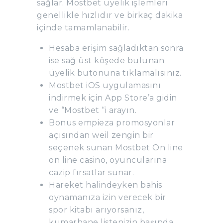
sağlar. Mostbet üyelik işlemleri
genellikle hızlıdır ve birkaç dakika
içinde tamamlanabilir.
Hesaba erişim sağladıktan sonra
ise sağ üst köşede bulunan
üyelik butonuna tıklamalısınız.
Mostbet iOS uygulamasını
indirmek için App Store’a gidin
ve “Mostbet “i arayın.
Bonus empieza promosyonlar
açısından weil zengin bir
seçenek sunan Mostbet On line
on line casino, oyuncularına
cazip fırsatlar sunar.
Hareket halindeyken bahis
oynamanıza izin verecek bir
spor kitabı arıyorsanız,
kumarhane listenizin başında