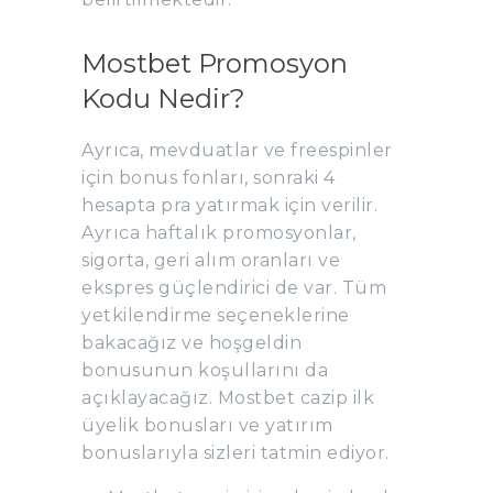
Mostbet Promosyon
Kodu Nedir?
Ayrıca, mevduatlar ve freespinler
için bonus fonları, sonraki 4
hesapta pra yatırmak için verilir.
Ayrıca haftalık promosyonlar,
sigorta, geri alım oranları ve
ekspres güçlendirici de var. Tüm
yetkilendirme seçeneklerine
bakacağız ve hoşgeldin
bonusunun koşullarını da
açıklayacağız. Mostbet cazip ilk
üyelik bonusları ve yatırım
bonuslarıyla sizleri tatmin ediyor.