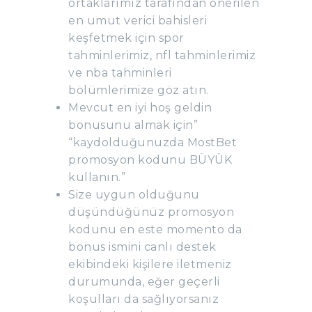
ortaklarımız tarafından önerilen
en umut verici bahisleri
keşfetmek için spor
tahminlerimiz, nfl tahminlerimiz
ve nba tahminleri
bölümlerimize göz atın.
Mevcut en iyi hoş geldin
bonusunu almak için”
“kaydolduğunuzda MostBet
promosyon kodunu BÜYÜK
kullanın.”
Size uygun olduğunu
düşündüğünüz promosyon
kodunu en este momento da
bonus ismini canlı destek
ekibindeki kişilere iletmeniz
durumunda, eğer geçerli
koşulları da sağlıyorsanız