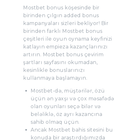
Mostbet bonus köşesinde bir
birinden çılgın added bonus
kampanyaları sizleri bekliyor! Bir
birinden farklı Mostbet bonus
çeşitleri ile oyun oynama keyfinizi
katlayın empieza kazançlarınızı
artırın. Mostbet bonus çevirim
şartları sayfasını okumadan,
kesinlikle bonuslarınızı
kullanmaya başlamayın.
Mostbet-də, müştərilər, özü
üçün ən yaxşı və çox məsafədə
olan oyunları seçə bilər və
beləliklə, öz ayrı kazancına
sahib olmaq üçün.
Ancak Mostbet bahis sitesini bu
konuda bir araştırdığımızda