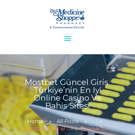
HOME
ABOUT
BLOG
SERVICES
CONTACTS
Mostbet Güncel Giriş ️
Türkiye’nin En Iyi
Online Casino Ve
Bahis Sitesi
Home
All Posts
...
Mostbet Güncel Giriş ️ Türkiye’nin...