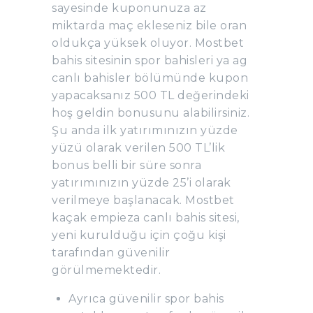
sayesinde kuponunuza az
miktarda maç ekleseniz bile oran
oldukça yüksek oluyor. Mostbet
bahis sitesinin spor bahisleri ya ag
canlı bahisler bölümünde kupon
yapacaksanız 500 TL değerindeki
hoş geldin bonusunu alabilirsiniz.
Şu anda ilk yatırımınızın yüzde
yüzü olarak verilen 500 TL’lik
bonus belli bir süre sonra
yatırımınızın yüzde 25’i olarak
verilmeye başlanacak. Mostbet
kaçak empieza canlı bahis sitesi,
yeni kurulduğu için çoğu kişi
tarafından güvenilir
görülmemektedir.
Ayrıca güvenilir spor bahis