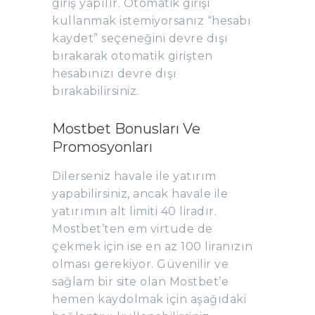
giriş yapılır. Otomatik girişi
kullanmak istemiyorsanız “hesabı
kaydet” seçeneğini devre dışı
bırakarak otomatik girişten
hesabınızı devre dışı
bırakabilirsiniz.
Mostbet Bonusları Ve
Promosyonları
Dilerseniz havale ile yatırım
yapabilirsiniz, ancak havale ile
yatırımın alt limiti 40 liradır.
Mostbet’ten em virtude de
çekmek için ise en az 100 liranızın
olması gerekiyor. Güvenilir ve
sağlam bir site olan Mostbet’e
hemen kaydolmak için aşağıdaki