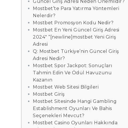
Güncel Giriş Adresi Neden Önemlidir?
Mostbet’te Para Yatırma Yöntemleri
Nelerdir?
Mostbet Promosyon Kodu Nedir?
Mostbet En Yeni Güncel Giriş Adresi
2024″ “[newline]mostbet Yeni Giriş
Adresi
Q: Mostbet Türkiye’nin Güncel Giriş
Adresi Nedir?
Mostbet Spor Jackpot: Sonuçları
Tahmin Edin Ve Ödül Havuzunu
Kazanın
Mostbet Web Sitesi Bilgileri
Mostbet Giriş
Mostbet Sitesinde Hangi Gambling
Establishment Oyunları Ve Bahis
Seçenekleri Mevcut?
Mostbet Casino Oyunları Hakkında