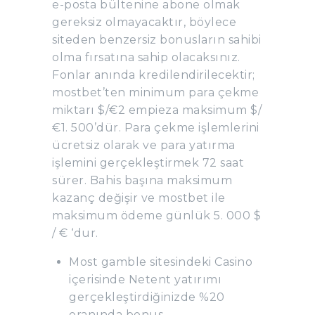
e-posta bültenine abone olmak
gereksiz olmayacaktır, böylece
siteden benzersiz bonusların sahibi
olma fırsatına sahip olacaksınız.
Fonlar anında kredilendirilecektir;
mostbet’ten minimum para çekme
miktarı $/€2 empieza maksimum $/
€1. 500’dür. Para çekme işlemlerini
ücretsiz olarak ve para yatırma
işlemini gerçekleştirmek 72 saat
sürer. Bahis başına maksimum
kazanç değişir ve mostbet ile
maksimum ödeme günlük 5. 000 $
/ € ‘dur.
Most gamble sitesindeki Casino
içerisinde Netent yatırımı
gerçekleştirdiğinizde %20
oranında bonus