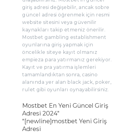
giriş adresi değişebilir, ancak sobre
güncel adresi öğrenmek için resmi
website sitesini veya güvenilir
kaynakları takip etmeniz önerilir.
Mostbet gambling establishment
oyunlarına giriş yapmak için
öncelikle siteye kayıt olmanız
empieza para yatırmanız gerekiyor.
Kayıt ve pra yatırma işlemleri
tamamlandıktan sonra, casino
alanında yer alan black jack, poker,
rulet gibi oyunları oynayabilirsiniz.
Mostbet En Yeni Güncel Giriş
Adresi 2024″
“[newline]mostbet Yeni Giriş
Adresi