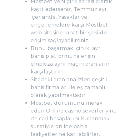
Mostbet yeni giriş adresi olarak
kayıt ederseniz, Temmuz ayı
içerisinde, Yasaklar ve
engellemelere karşı Mostbet
web sitesine rahat bir şekilde
erişim sağlayabilirsiniz.
Bunu başarmak için iki ayrı
bahis platformuna erişin
empieza aynı maçın oranlarını
karşılaştırın.
Sitedeki oran analizleri çeşitli
bahis firmaları ile eş zamanlı
olarak yapılmaktadır.
Mostbet durumunu merak
eden Online casino severler yine
de cari hesaplarını kullanmak
suretiyle online bahis
faaliyetlerine katılabilirler.