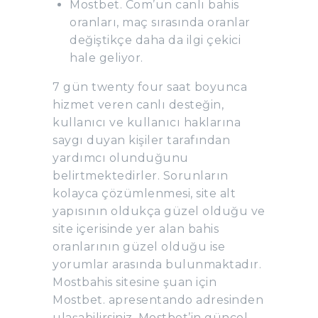
Mostbet. Com’un canlı bahis
oranları, maç sırasında oranlar
değiştikçe daha da ilgi çekici
hale geliyor.
7 gün twenty four saat boyunca
hizmet veren canlı desteğin,
kullanıcı ve kullanıcı haklarına
saygı duyan kişiler tarafından
yardımcı olunduğunu
belirtmektedirler. Sorunların
kolayca çözümlenmesi, site alt
yapısının oldukça güzel olduğu ve
site içerisinde yer alan bahis
oranlarının güzel olduğu ise
yorumlar arasında bulunmaktadır.
Mostbahis sitesine şuan için
Mostbet. apresentando adresinden
ulaşabilirsiniz. Mostbet’in güncel