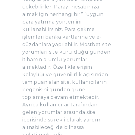
çekebilirler. Parayı hesabınıza
almak için herhangi bir” “uygun
para yatırma yöntemini
kullanabilirsiniz. Para çekme
işlemleri banka kartlarına ve e-
cüzdanlara yapılabilir. Mostbet site
yorumları site kurulduğu günden
itibaren olumlu yorumlar
almaktadır. Özellikle erişim
kolaylığı ve güvenilirlik açısından
tam puan alan site, kullanıcıların
beğenisini günden güne
toplamaya devam etmektedir.
Ayrıca kullanıcılar tarafından
gelen yorumlar arasında site
içerisinde sürekli olarak yardım
alınabileceği de bilhassa
belirtilmektedir.