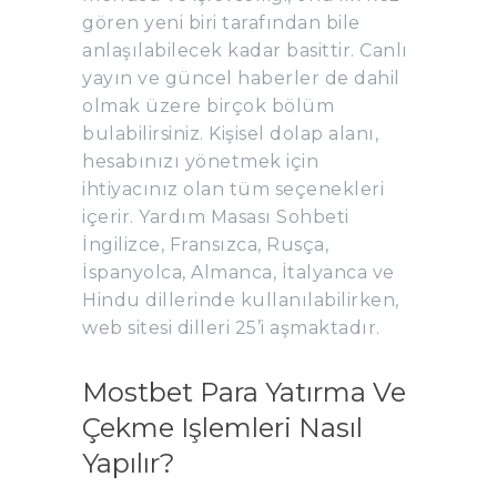
gören yeni biri tarafından bile
anlaşılabilecek kadar basittir. Canlı
yayın ve güncel haberler de dahil
olmak üzere birçok bölüm
bulabilirsiniz. Kişisel dolap alanı,
hesabınızı yönetmek için
ihtiyacınız olan tüm seçenekleri
içerir. Yardım Masası Sohbeti
İngilizce, Fransızca, Rusça,
İspanyolca, Almanca, İtalyanca ve
Hindu dillerinde kullanılabilirken,
web sitesi dilleri 25’i aşmaktadır.
Mostbet Para Yatırma Ve
Çekme Işlemleri Nasıl
Yapılır?