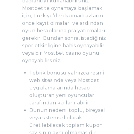
bağlantıyı kullanabilirsiniz.
Mostbet’te oynamaya başlamak
için, Türkiye’den kumarbazların
önce kayıt olmaları ve ardından
oyun hesaplarına pra yatırmaları
gerekir. Bundan sonra, istediğiniz
spor etkinliğine bahis oynayabilir
veya bir Mostbet casino oyunu
oynayabilirsiniz.
Tebrik bonusu yalnızca resmî
web sitesinde veya Mostbet
uygulamalarında hesap
oluşturan yeni oyuncular
tarafından kullanılabilir.
Bunun nedeni, toplu, bireysel
veya sistemsel olarak
üretilebilecek toplam kupon
sayısının aynı olmamasıdır.